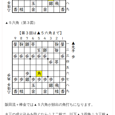
▲５六角（第３図）
阪田流＋棒金では▲５六角が頻出の角打ちになります。
８三の成り込みを防ぐなら△７二銀で、以下▲３四角△３三銀▲