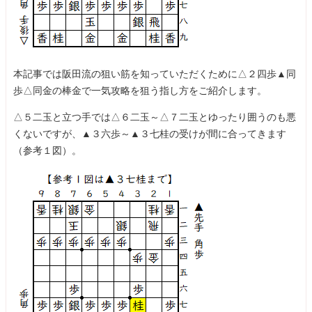
本記事では阪田流の狙い筋を知っていただくために△２四歩▲同
歩△同金の棒金で一気攻略を狙う指し方をご紹介します。
△５二玉と立つ手では△６二玉～△７二玉とゆったり囲うのも悪
くないですが、▲３六歩～▲３七桂の受けが間に合ってきます
（参考１図）。