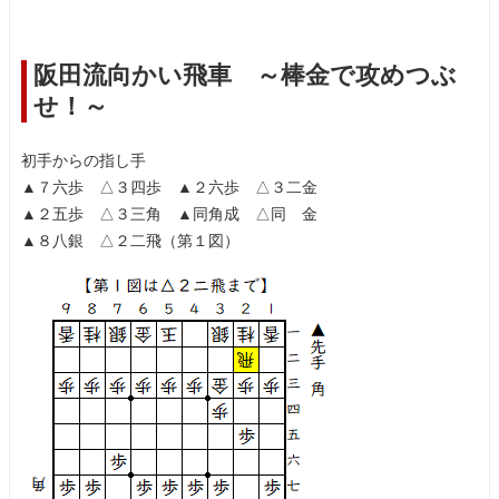
阪田流向かい飛車 ～棒金で攻めつぶ
せ！～
初手からの指し手
▲７六歩 △３四歩 ▲２六歩 △３二金
▲２五歩 △３三角 ▲同角成 △同 金
▲８八銀 △２二飛（第１図）