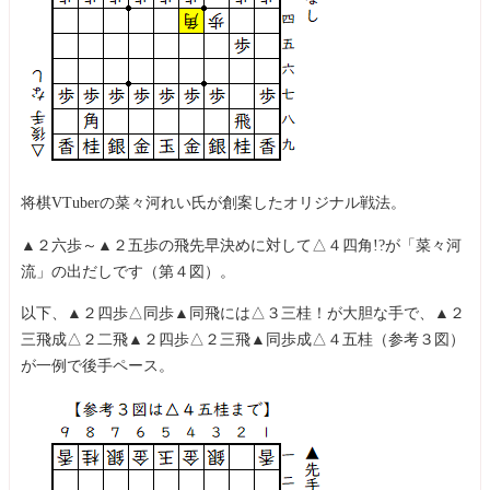
将棋VTuberの菜々河れい氏が創案したオリジナル戦法。
▲２六歩～▲２五歩の飛先早決めに対して△４四角!?が「菜々河
流」の出だしです（第４図）。
以下、▲２四歩△同歩▲同飛には△３三桂！が大胆な手で、▲２
三飛成△２二飛▲２四歩△２三飛▲同歩成△４五桂（参考３図）
が一例で後手ペース。