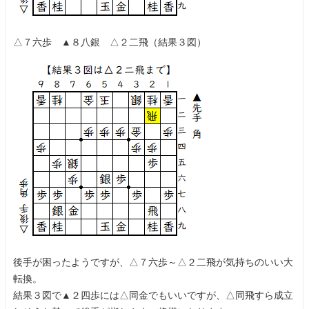
△７六歩 ▲８八銀 △２二飛（結果３図）
後手が困ったようですが、△７六歩～△２二飛が気持ちのいい大
転換。
結果３図で▲２四歩には△同金でもいいですが、△同飛すら成立