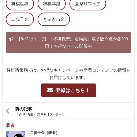
将棋世界
将棋年鑑
夏祭りフェア
二歩千金
きｍきｍ金
【8/12(水)まで】『将棋戦型別名局集』電子版９点が各500
円！お得なセール開催中
将棋情報局では、お得なキャンペーンや新着コンテンツの情報を
お届けしています。
登録はこちら！
前の記事
著者
二歩千金
（著者）