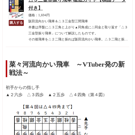
付き】
価格：1,694円
阪田流向かい飛車＆△３三金型三間飛車
本書は序盤に△３三角と上がり▲同角成に△同金と取り返す「△３
三金型振り飛車」について解説したものです。
その後飛車を△２二飛と振れば阪田流向かい飛車。△３二飛と振れ
ば△３三金型三間飛車となります。
阪田流向かい飛車は明治から昭和初期に活躍した阪田三吉贈名人・
王将が創案した戦法。糸谷哲郎八段などの現代のトップ棋士も採用
菜々河流向かい飛車 ～VTuber発の新
する古くて新しい戦法です。基本的な狙いは単純で△２四歩からの
棒金。通常は守りに活躍する強い駒である金を攻めに使うので攻撃
戦法～
力は抜群です。相手が正しい受け方を知らなければいとも簡単に圧
勝できます。ただし、守りは薄くなるので、指しこなすには知識と
初手からの指し手
力が必要となります。
▲２六歩 △３四歩 ▲２五歩 △４四角（第４図）