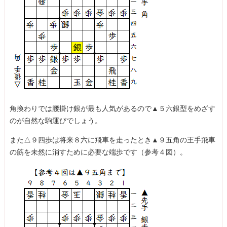
角換わりでは腰掛け銀が最も人気があるので▲５六銀型をめざす
のが自然な駒運びでしょう。
また△９四歩は将来８六に飛車を走ったとき▲９五角の王手飛車
の筋を未然に消すために必要な端歩です（参考４図）。