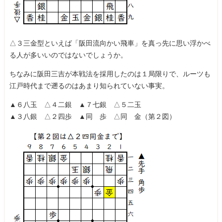
△３三金型といえば「阪田流向かい飛車」を真っ先に思い浮かべ
る人が多いいのではないでしょうか。
ちなみに阪田三吉が本戦法を採用したのは１局限りで、ルーツも
江戸時代まで遡るのはあまり知られていない事実。
▲６八玉 △４二銀 ▲７七銀 △５二玉
▲３八銀 △２四歩 ▲同 歩 △同 金（第２図）