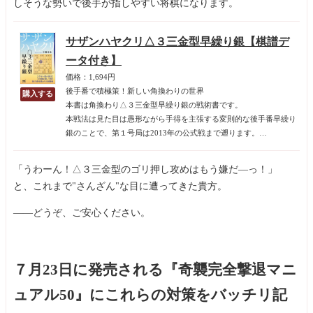
しそうな勢いで後手が指しやすい将棋になります。
サザンハヤクリ△３三金型早繰り銀【棋譜デ
ータ付き】
価格：1,694円
後手番で積極策！新しい角換わりの世界
本書は角換わり△３三金型早繰り銀の戦術書です。
本戦法は見た目は愚形ながら手得を主張する変則的な後手番早繰り
銀のことで、第１号局は2013年の公式戦まで遡ります。
「変則的な早繰り銀」や「△３三金型早繰り銀」という名前では少
し味気ない……ということで、著者の千葉幸生七段はサザンハヤク
「うわーん！△３三金型のゴリ押し攻めはもう嫌だ―っ！」
リと呼びます。
と、これまで"さんざん"な目に遭ってきた貴方。
サザンハヤクリの最大の特徴は通常の後手早繰り銀よりも銀の出足
が２手早いこと。手得を生かして切り込むも良し、相手の駒組みを
――どうぞ、ご安心ください。
牽制しながら待機するのも良し。
受け身になりがちな後手番角換わりにおいて、主導権を握って戦え
る数少ない貴重な戦法と言えます。
後手番で困っている居飛車党のかたにオススメの戦術書となりま
７月23日に発売される『奇襲完全撃退マニ
す。
ュアル50』にこれらの対策をバッチリ記