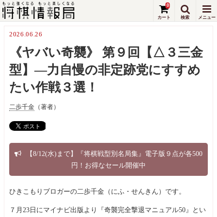
0
2026.06.26
《ヤバい奇襲》 第９回【△３三金
型】—力自慢の非定跡党にすすめ
たい作戦３選！
二歩千金
（著者）
【8/12(水)まで】『将棋戦型別名局集』電子版９点が各500
円！お得なセール開催中
ひきこもりブロガーの二歩千金（にふ・せんきん）です。
７月23日にマイナビ出版より『奇襲完全撃退マニュアル50』とい