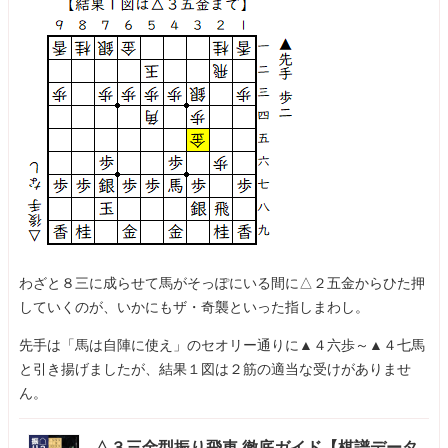
わざと８三に成らせて馬がそっぽにいる間に△２五金からひた押
していくのが、いかにもザ・奇襲といった指しまわし。
先手は「馬は自陣に使え」のセオリー通りに▲４六歩～▲４七馬
と引き揚げましたが、結果１図は２筋の適当な受けがありませ
ん。
△３三金型振り飛車 徹底ガイド【棋譜データ