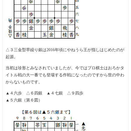
△３三金型早繰り銀は2016年頃にやねうら王が指しはじめたのが
起源。
当初は珍形とみなされていましたが、今ではプロ棋士はおろかタ
イトル戦の大一番でも登場する作戦になったのですから世の中わ
からないものです。
▲４六歩 △６四銀 ▲４七銀 △９四歩
▲５六銀（第６図）