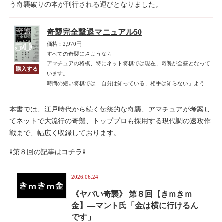
う奇襲破りの本が刊行される運びとなりました。
奇襲完全撃退マニュアル50
価格：2,970円
すべての奇襲にさようなら
アマチュアの将棋、特にネット将棋では現在、奇襲が全盛となって
います。
時間の短い将棋では「自分は知っている、相手は知らない」ような
形に持っていくのが必勝の戦略であり、序盤から自分の知っている
形に持っていける奇襲戦法は、その方程式に持っていきやすいため
本書では、江戸時代から続く伝統的な奇襲、アマチュアが考案し
です。
てネットで大流行の奇襲、トッププロも採用する現代調の速攻作
戦まで、幅広く収録しております。
⇩第８回の記事はコチラ⇩
2026.06.24
《ヤバい奇襲》 第８回【きｍきｍ
金】—マント氏「金は横に行けるん
です」