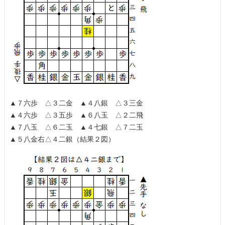
▲７六歩 △３二金 ▲４八銀 △３三金
▲４六歩 △３五歩 ▲６八玉 △２二飛
▲７八玉 △６二玉 ▲４七銀 △７二玉
▲５八金右△４二銀（結果２図）