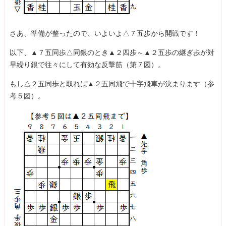
さあ、準備が整ったので、いよいよ△７五歩から開戦です！
以下、▲７五同歩△同銀のとき▲２四歩～▲２五歩の継ぎ歩が対
早繰り銀で往々にして有効な反撃筋（第７図）。
もし△２五同歩と取れば▲２五同飛で十字飛車が決まります（参
考５図）。