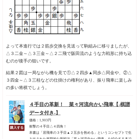
よって本進行では２筋歩交換を見送って駒組みに移りましたが、
△３二金～△３三金～△２二飛で阪田流のような力戦形に持ち込
むのが後手の狙いです。
結果２図は一局ながら機を見て①△２四歩▲同歩△同金や、②△
３四金～△３三桂などの仕掛けの権利があり、振り飛車に楽しみ
の多い将棋でしょう。
４手目の革新！ 菜々河流向かい飛車【-棋譜
データ付き-】
価格：1,903円
衝撃の４手目△４四角！
本書は「居飛車の３手目▲２五歩を咎める」というコンセプトで生
み出された画期的な新戦法「菜々河流向かい飛車」を紹介する本で