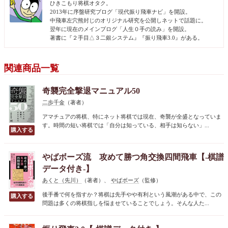
ひきこもり将棋オタク。
2013年に序盤研究ブログ「現代振り飛車ナビ」を開設。
中飛車左穴熊封じのオリジナル研究を公開しネットで話題に。
翌年に現在のメインブログ「人生０手の読み」を開設。
著書に『２手目△３二銀システム』『振り飛車3.0』がある。
関連商品一覧
奇襲完全撃退マニュアル50
二歩千金
（著者）
アマチュアの将棋、特にネット将棋では現在、奇襲が全盛となっていま
す。時間の短い将棋では「自分は知っている、相手は知らない」...
やばボーズ流 攻めて勝つ角交換四間飛車【-棋譜
データ付き-】
あくと（先川）
（著者）、
やばボーズ
（監修）
後手番で何を指すか？将棋は先手やや有利という風潮がある中で、この
問題は多くの将棋指しを悩ませていることでしょう。そんな人た...