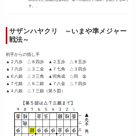
す。
公式戦で黒田尭之プロが採用し、勝利をおさめたことで話題を呼び
ました。
本戦法の創始者でVtuberの菜々河れいさんと、黒田五段がその魅力
サザンハヤクリ ～いまや準メジャー
と研究を大いに語る内容となっています。
戦法～
初手からの指し手
▲２六歩 △８四歩 ▲２五歩 △８五歩
▲７六歩 △３二金 ▲７七角 △３四歩
▲６八銀 △３三角 ▲同角成 △同 金
▲７七銀 △６二銀 ▲７八金 △７四歩
▲４八銀 △７三銀（第５図）