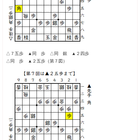
△７五歩 ▲同 歩 △同 銀 ▲２四歩
△同 歩 ▲２五歩（第７図）