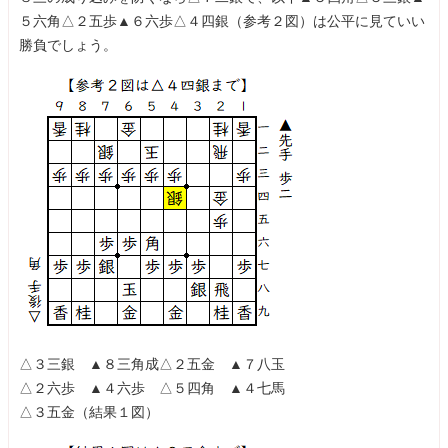
５六角△２五歩▲６六歩△４四銀（参考２図）は公平に見ていい
勝負でしょう。
△３三銀 ▲８三角成△２五金 ▲７八玉
△２六歩 ▲４六歩 △５四角 ▲４七馬
△３五金（結果１図）