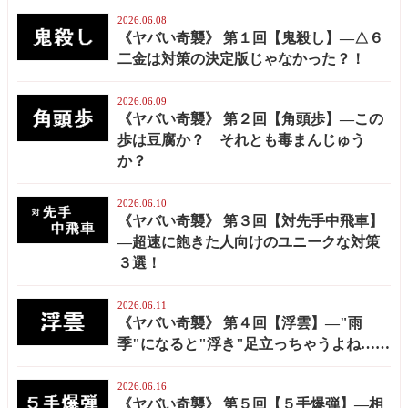
2026.06.08
《ヤバい奇襲》 第１回【鬼殺し】—△６
二金は対策の決定版じゃなかった？！
2026.06.09
《ヤバい奇襲》 第２回【角頭歩】—この
歩は豆腐か？ それとも毒まんじゅう
か？
2026.06.10
《ヤバい奇襲》 第３回【対先手中飛車】
—超速に飽きた人向けのユニークな対策
３選！
2026.06.11
《ヤバい奇襲》 第４回【浮雲】—"雨
季"になると"浮き"足立っちゃうよね……
2026.06.16
《ヤバい奇襲》 第５回【５手爆弾】—相