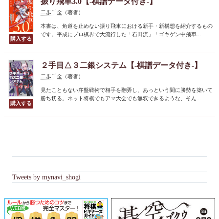
振り飛車3.0【-棋譜データ付き-】
二歩千金
（著者）
本書は、角道を止めない振り飛車における新手・新構想を紹介するもの
です。平成にプロ棋界で大流行した「石田流」「ゴキゲン中飛車...
２手目△３二銀システム【-棋譜データ付き-】
二歩千金
（著者）
見たこともない序盤戦術で相手を翻弄し、あっという間に勝勢を築いて
勝ち切る。ネット将棋でもアマ大会でも無双できるような、そん...
Tweets by mynavi_shogi