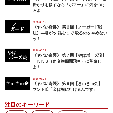
掛かりを指すなら「ボマー」に気をつけ
ろよ
2026.06.17
《ヤバい奇襲》 第６回【ノーガード戦
法】—君がッ 詰むまで 殴るのをやめない
ッ！
2026.06.22
《ヤバい奇襲》 第７回【やばボーズ流】
—ＫＫＳ（角交換四間飛車）に革命ぜ
よ！
2026.06.24
《ヤバい奇襲》 第８回【きｍきｍ金】—
マント氏「金は横に行けるんです」
注目のキーワード