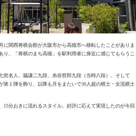
12月に関西将棋会館が大阪市から高槻市へ移転したことがありま
あり、「将棋のまち高槻」を駅利用者に身近に感じてもらうこ
司十七世名人、脇謙二九段、糸谷哲郎九段（当時八段）、そして
が第１陣を飾り、以降も月をまたいで30人超の棋士・女流棋士
の間、15分おきに流れるスタイル。好評に応えて実現したのが今回