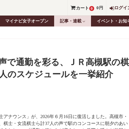
0
ログイ
カート
円
0
マイナビ女子オープン
記事・連載
イベント・お知
声で通勤を彩る、ＪＲ高槻駅の棋
7人のスケジュールを一挙紹介
アナウンス」が、2026年６月16日に復活しました。高槻市・
、棋士・女流棋士ら計37人の声で駅のコンコースに朝夕のあい