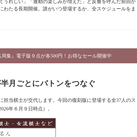
てうれしい」「通勤の楽しみが増えた」と反響を呼んだ前回か
月にわたる長期開催。誰がいつ登場するか、全スケジュールをま
別名局集』電子版９点が各500円！お得なセール開催中
が半月ごとにバトンをつなぐ
月ごとに担当棋士が交代します。今回の復刻版に登場する全37人のス
026年６月９日時点）。