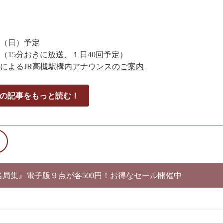
日（日）予定
（15分おきに放送、１日40回予定）
によるJR高槻駅構内アナウンスのご案内
の記事をもっと読む！
別名局集』電子版９点が各500円！お得なセール開催中