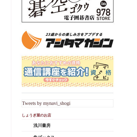
Tweets by mynavi_shogi
浅川書房