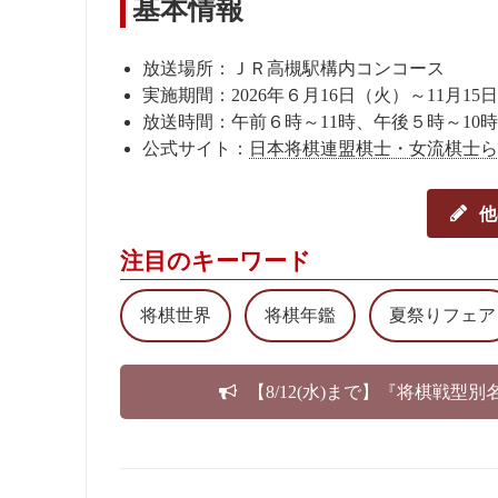
基本情報
放送場所：ＪＲ高槻駅構内コンコース
実施期間：2026年６月16日（火）～11月15
放送時間：午前６時～11時、午後５時～10時
公式サイト：
日本将棋連盟棋士・女流棋士ら
他
注目のキーワード
将棋世界
将棋年鑑
夏祭りフェア
【8/12(水)まで】『将棋戦型