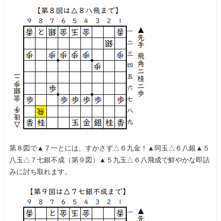
第８図で▲７一とには、すかさず△６九金！▲同玉△６八銀▲５
八玉△７七銀不成（第９図）▲５九玉△６八飛成で鮮やかな即詰
みに討ち取れます。