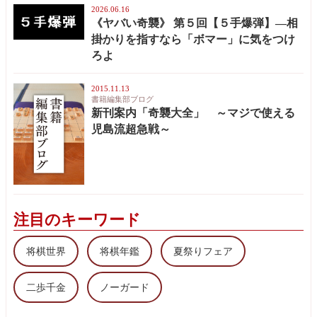
2026.06.16
《ヤバい奇襲》 第５回【５手爆弾】—相
掛かりを指すなら「ボマー」に気をつけ
ろよ
2015.11.13
書籍編集部ブログ
新刊案内「奇襲大全」 ～マジで使える
児島流超急戦～
注目のキーワード
将棋世界
将棋年鑑
夏祭りフェア
二歩千金
ノーガード