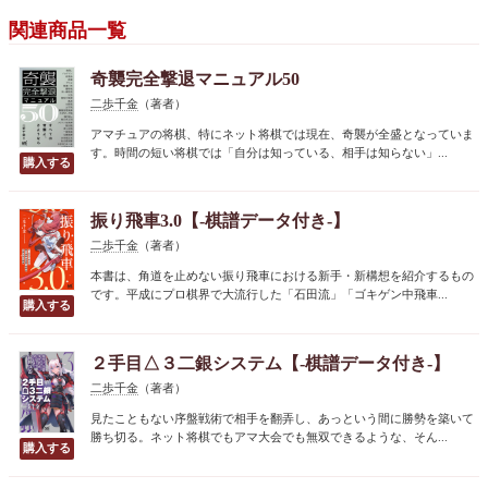
関連商品一覧
奇襲完全撃退マニュアル50
二歩千金
（著者）
アマチュアの将棋、特にネット将棋では現在、奇襲が全盛となっていま
す。時間の短い将棋では「自分は知っている、相手は知らない」...
振り飛車3.0【-棋譜データ付き-】
二歩千金
（著者）
本書は、角道を止めない振り飛車における新手・新構想を紹介するもの
です。平成にプロ棋界で大流行した「石田流」「ゴキゲン中飛車...
２手目△３二銀システム【-棋譜データ付き-】
二歩千金
（著者）
見たこともない序盤戦術で相手を翻弄し、あっという間に勝勢を築いて
勝ち切る。ネット将棋でもアマ大会でも無双できるような、そん...