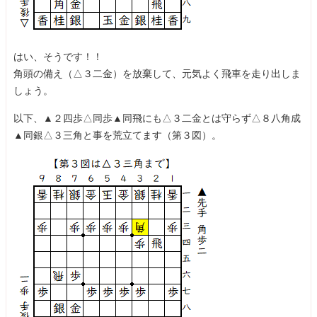
はい、そうです！！
角頭の備え（△３二金）を放棄して、元気よく飛車を走り出しま
しょう。
以下、▲２四歩△同歩▲同飛にも△３二金とは守らず△８八角成
▲同銀△３三角と事を荒立てます（第３図）。