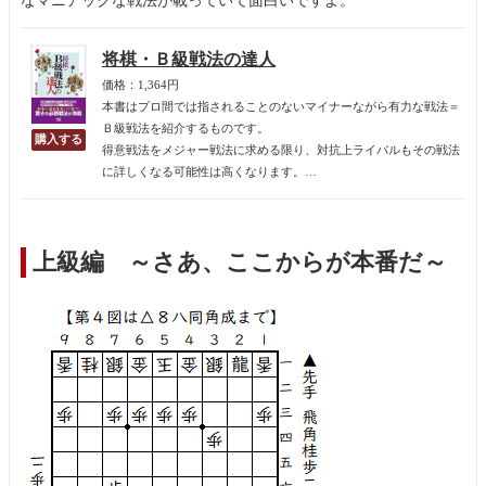
なマニアックな戦法が載っていて面白いですよ。
将棋・Ｂ級戦法の達人
価格：1,364円
本書はプロ間では指されることのないマイナーながら有力な戦法＝
Ｂ級戦法を紹介するものです。
得意戦法をメジャー戦法に求める限り、対抗上ライバルもその戦法
に詳しくなる可能性は高くなります。
「自分の得意は相手も得意」状態です。これでは楽しく将棋が指せ
ません。「自分は得意、相手は不得手」という策はないものでしょ
うか？
上級編 ～さあ、ここからが本番だ～
というわけで「Ｂ級戦法ノススメ」と相成る次第。プロの定跡書で
触れられることが少ないからといって侮るなかれ。
「B級戦法を笑う者はＢ級戦法に泣く！」
マイナーだからこそそれを知らない対局相手の意表を突き、未知の
世界へ引きずり込んで戦いを有利に進めることができるのです。格
上相手に勝てることも珍しくありません。