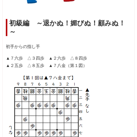
初級編 ～退かぬ！媚びぬ！顧みぬ！
～
初手からの指し手
▲７六歩 △３四歩 ▲２六歩 △８四歩
▲２五歩 △８五歩 ▲７八金（第１図）