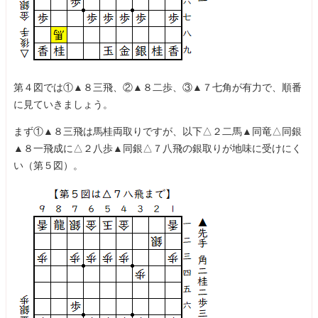
第４図では①▲８三飛、②▲８二歩、③▲７七角が有力で、順番
に見ていきましょう。
まず①▲８三飛は馬桂両取りですが、以下△２二馬▲同竜△同銀
▲８一飛成に△２八歩▲同銀△７八飛の銀取りが地味に受けにく
い（第５図）。