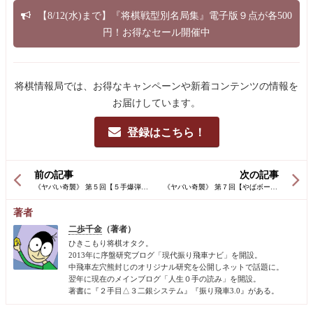
【8/12(水)まで】『将棋戦型別名局集』電子版９点が各500
円！お得なセール開催中
将棋情報局では、お得なキャンペーンや新着コンテンツの情報を
お届けしています。
登録はこちら！
前の記事
次の記事
著者
二歩千金
（著者）
ひきこもり将棋オタク。
2013年に序盤研究ブログ「現代振り飛車ナビ」を開設。
中飛車左穴熊封じのオリジナル研究を公開しネットで話題に。
翌年に現在のメインブログ「人生０手の読み」を開設。
著書に『２手目△３二銀システム』『振り飛車3.0』がある。