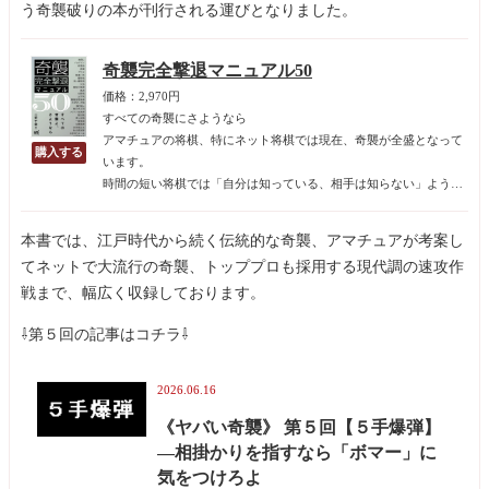
う奇襲破りの本が刊行される運びとなりました。
奇襲完全撃退マニュアル50
価格：2,970円
すべての奇襲にさようなら
アマチュアの将棋、特にネット将棋では現在、奇襲が全盛となって
います。
時間の短い将棋では「自分は知っている、相手は知らない」ような
形に持っていくのが必勝の戦略であり、序盤から自分の知っている
形に持っていける奇襲戦法は、その方程式に持っていきやすいため
本書では、江戸時代から続く伝統的な奇襲、アマチュアが考案し
です。
てネットで大流行の奇襲、トッププロも採用する現代調の速攻作
戦まで、幅広く収録しております。
⇩第５回の記事はコチラ⇩
2026.06.16
《ヤバい奇襲》 第５回【５手爆弾】
—相掛かりを指すなら「ボマー」に
気をつけろよ