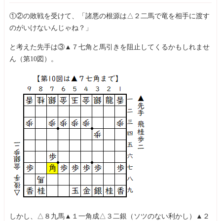
詰将棋の専門誌である「詰将棋パラダイス」の掲載作品から実戦形
のものだけを選び出したもので、解いていくことでより実戦で役立
①②の敗戦を受けて、「諸悪の根源は△２二馬で竜を相手に渡す
つ詰み筋、詰みの感覚が身につくようになっています。
のがいけないんじゃね？」
最初は３手詰の優しい問題から始まり、最後は15手詰のハイレベル
なものまで幅広く収録しています。本書を解くことで棋力アップに
と考えた先手は③▲７七角と馬引きを阻止してくるかもしれませ
つながることは間違いありません。
ん（第10図）。
しかし、△８九馬▲１一角成△３二銀（ソツのない利かし）▲２