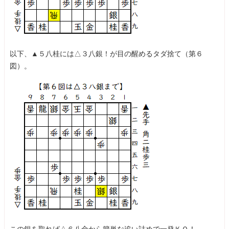
以下、▲５八桂には△３八銀！が目の醒めるタダ捨て（第６
図）。
この銀を取れば△６八金から簡単な追い詰めで一発ＫＯ！