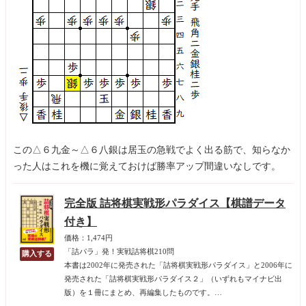
この△６九金～△６八銀は居玉の急戦でよく出る筋で、知らなか
った人はこれを機に覚えておけば勝率アップ間違いなしです。
完全版 詰将棋実戦形パラダイス【棋譜データ
付き】
価格：1,474円
「詰パラ」発！実戦詰将棋210問
本書は2002年に発売された「詰将棋実戦形パラダイス」と2006年に
発売された「詰将棋実戦形パラダイス２」（いずれもマイナビ出
版）を１冊にまとめ、再編集したものです。