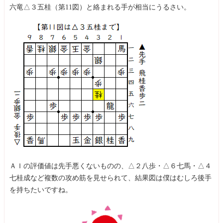
六竜△３五桂（第11図）と絡まれる手が相当にうるさい。
ＡＩの評価値は先手悪くないものの、△２八歩・△６七馬・△４
七桂成など複数の攻め筋を見せられて、結果図は僕はむしろ後手
を持ちたいですね。