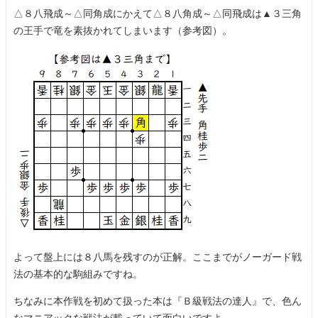
△８八飛成～△同角成にかえて△８八角成～△同飛成は▲３三角
の王手で竜を素抜かれてしまいます（参考図）。
よって盤上には８八馬を残すのが正解。ここまでがノーガード戦
法の基本的な駒組みですね。
ちなみに本作戦を初めて扱った本は『Ｂ級戦法の達人』で、色ん