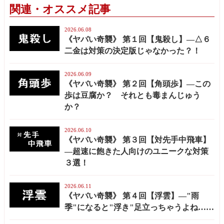
関連・オススメ記事
2026.06.08
《ヤバい奇襲》 第１回【鬼殺し】—△６
二金は対策の決定版じゃなかった？！
2026.06.09
《ヤバい奇襲》 第２回【角頭歩】—この
歩は豆腐か？ それとも毒まんじゅう
か？
2026.06.10
《ヤバい奇襲》 第３回【対先手中飛車】
—超速に飽きた人向けのユニークな対策
３選！
2026.06.11
《ヤバい奇襲》 第４回【浮雲】—"雨
季"になると"浮き"足立っちゃうよね……