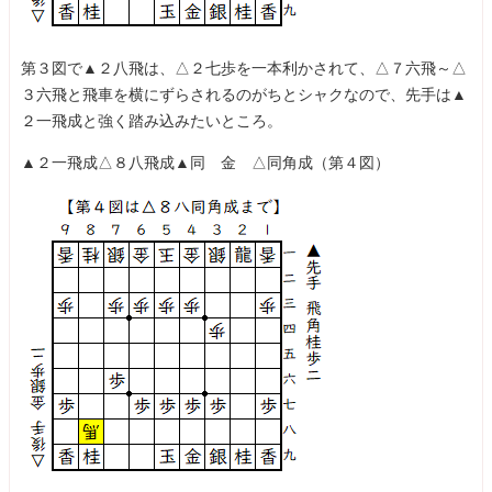
第３図で▲２八飛は、△２七歩を一本利かされて、△７六飛～△
３六飛と飛車を横にずらされるのがちとシャクなので、先手は▲
２一飛成と強く踏み込みたいところ。
▲２一飛成△８八飛成▲同 金 △同角成（第４図）