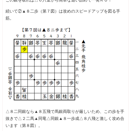
続いて②▲８二歩（第７図）は攻めのスピードアップを図る手
筋。
△８二同銀なら▲８五飛で馬銀両取りが厳しいため、この歩を手
抜きで△２二馬▲同竜△同銀▲８一歩成△８八飛と激しく攻め合
います（第８図）。