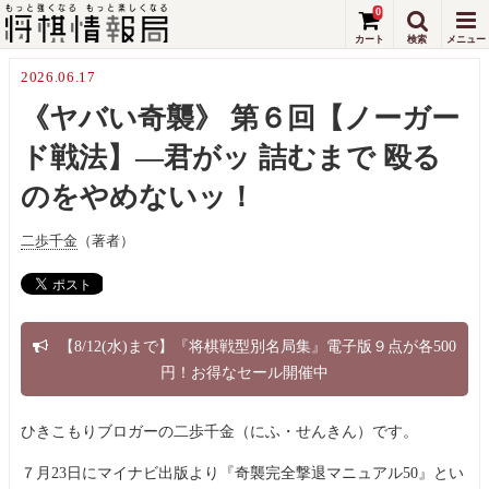
0
2026.06.17
《ヤバい奇襲》 第６回【ノーガー
ド戦法】—君がッ 詰むまで 殴る
のをやめないッ！
二歩千金
（著者）
【8/12(水)まで】『将棋戦型別名局集』電子版９点が各500
円！お得なセール開催中
ひきこもりブロガーの二歩千金（にふ・せんきん）です。
７月23日にマイナビ出版より『奇襲完全撃退マニュアル50』とい