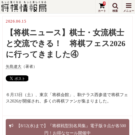
0
2026.06.15
【将棋ニュース】棋士・女流棋士
と交流できる！ 将棋フェス2026
に行ってきました④
矢島遼大
（著者）
６月13日（土）、東京「将棋会館」、駒テラス西参道で将棋フェ
ス2026が開催され、多くの将棋ファンが集まりました。
【8/12(水)まで】『将棋戦型別名局集』電子版９点が各500
円！お得なセール開催中