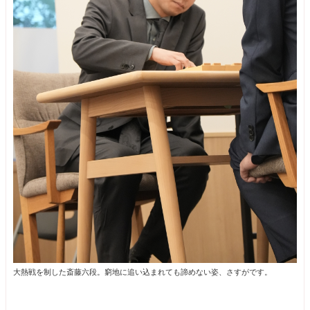
大熱戦を制した斎藤六段。窮地に追い込まれても諦めない姿、さすがです。