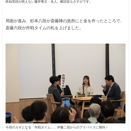
終始笑顔が絶えない藤井竜王・名人。解説役もさすがです。
局面が進み、杉本八段が斎藤陣の急所にと金を作ったところで、
斎藤六段が作戦タイムの札を上げました。
今回のカギとなる「作戦タイム」。伊藤二冠からのアドバイスに期待！