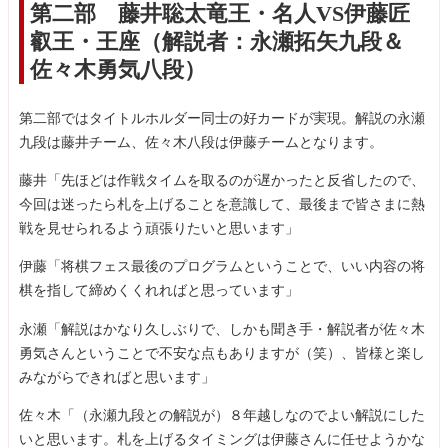
第二部 藤井聡太竜王・名人VS伊藤匠
叡王・王座（解説者：永瀬拓矢九段＆
佐々木勇気八段）
第二部ではタイトルホルダー同士の好カードが実現。解説の永瀬
九段は藤井チーム、佐々木八段は伊藤チームとなります。
藤井「先ほどは作戦タイムを取るのが遅かったと反省したので、
今回は迷ったら札を上げることを意識して、最後まで皆さまに熱
戦を見せられるよう頑張りたいと思います」
伊藤「将棋フェス最後のプログラムということで、いい内容の将
棋を指して締めくくれればと思っています」
永瀬「解説はかなり久しぶりで、しかも聞き手・解説者が佐々木
勇気さんということで不安な点もありますが（笑）、皆様と楽し
みながらできればと思います」
佐々木「（永瀬九段との解説が）８年越しなのでよい解説にした
いと思います。札を上げるタイミングは伊藤さんに任せようかな