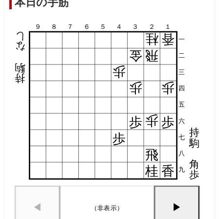
本日の手筋
９
８
７
６
５
４
３
２
１
し
桂
香
一
な
金
飛
二
駒
歩
三
持
歩
歩
四
五
歩
歩
歩
六
持
歩
七
駒
飛
八
角
桂
香
九
歩
◀
▶
（非表示）