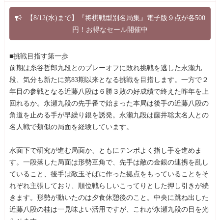
【8/12(水)まで】『将棋戦型別名局集』電子版９点が各500
円！お得なセール開催中
■挑戦目指す第一歩
前期は糸谷哲郎九段とのプレーオフに敗れ挑戦を逃した永瀬九
段、気分も新たに第83期以来となる挑戦を目指します。一方で２
年目の参戦となる近藤八段は６勝３敗の好成績で終えた昨年を上
回れるか。永瀬九段の先手番で始まった本局は後手の近藤八段の
角道を止める手が早繰り銀を誘発。永瀬九段は藤井聡太名人との
名人戦で類似の局面を経験しています。
水面下で研究が進む局面か、ともにテンポよく指し手を進めま
す。一段落した局面は形勢互角で、先手は敵の金銀の連携を乱し
ていること、後手は敵玉そばに作った拠点をもっていることをそ
れぞれ主張しており、順位戦らしいこってりとした押し引きが続
きます。形勢が動いたのは夕食休憩後のこと。中央に跳ね出した
近藤八段の桂は一見味よい活用ですが、これが永瀬九段の目を光