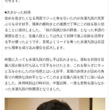
らせます。
■大きかった桂得
攻めを急ぎたくなる局面でジッと角を引いたのが永瀬九段の充実
ぶりを示す好手。飛車の横利きとの連携で丁寧にこの桂を取り切
ることに成功しました。「桂の高跳び歩の餌食」となった本譜の
展開を思うと、近藤八段としては代えて自陣で遊ぶ右銀を活用す
る手が優ったようです。首尾よくリードを奪った永瀬九段は左辺
から飛車を成り込み優位を拡大します。
終盤に入っても永瀬九段の指し手は乱れません。逆転を目指す近
藤八段が銀を打ち込んで王手をかけたとき、これを取らずにサッ
と玉をかわしたのが当然とはいえ好手。直後の歩突きが詰めろ角
取りの痛快な決め手となってこのまま近藤八段を投了に追い込み
ました。終局時刻は23時45分。中盤以降、一度も形勢を譲らなか
った永瀬九段の快勝譜となりました。