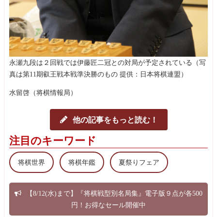
永瀬九段は２回戦では伊藤匠二冠との対局が予定されている（写
真は第11期叡王戦本戦準決勝のもの 提供：日本将棋連盟）
水留啓（将棋情報局）
他の記事をもっと読む！
注目のキーワード
将棋世界
将棋年鑑
夏祭りフェア
【8/12(水)まで】『将棋戦型別名局集』電子版９点が各500
円！お得なセール開催中