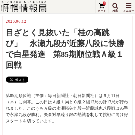
0
2026.06.12
目ざとく見抜いた「桂の高跳
び」 永瀬九段が近藤八段に快勝
で白星発進 第85期順位戦Ａ級１
回戦
第85期順位戦（主催：毎日新聞社・朝日新聞社）は６月11日
（木）に開幕。この日はＡ級１局とＣ級２組12局の計13局が行わ
れました。このうちＡ級の永瀬拓矢九段―近藤誠也八段戦は95手
で永瀬九段が勝利。矢倉対早繰り銀の熱戦を制して挑戦に向け好
スタートを切っています。