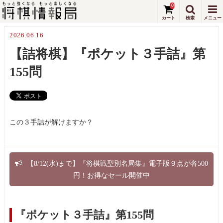
0
2026.06.16
【詰将棋】『ポケット３手詰』第
155問
この３手詰が解けますか？
【8/12(水)まで】『将棋戦型別名局集』電子版９点が各500
円！お得なセール開催中
『ポケット３手詰』第155問