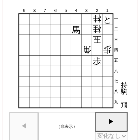
９
８
７
６
５
４
３
２
１
桂
と
一
桂
馬
二
玉
三
角
歩
四
歩
五
六
七
持
駒
八
九
飛
▶
◀
（非表示）