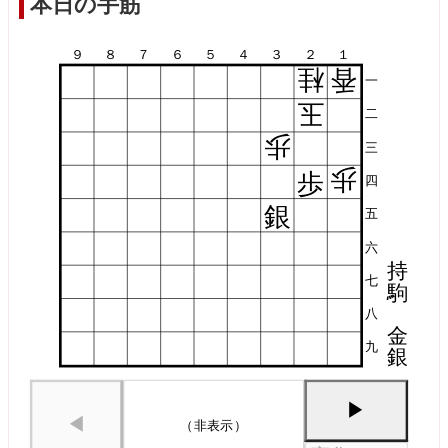
本日の手筋
９
８
７
６
５
４
３
２
１
桂
香
一
玉
二
歩
三
歩
歩
四
銀
五
六
持
七
駒
八
金
九
銀
▶
◀
（非表示）