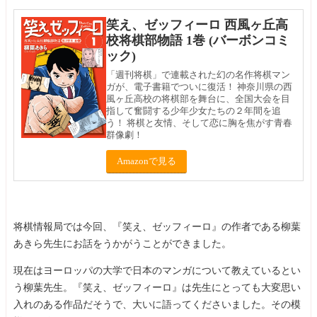
笑え、ゼッフィーロ 西風ヶ丘高
校将棋部物語 1巻 (バーボンコミ
ック)
「週刊将棋」で連載された幻の名作将棋マン
ガが、電子書籍でついに復活！ 神奈川県の西
風ヶ丘高校の将棋部を舞台に、全国大会を目
指して奮闘する少年少女たちの２年間を追
う！ 将棋と友情、そして恋に胸を焦がす青春
群像劇！
Amazonで見る
将棋情報局では今回、『笑え、ゼッフィーロ』の作者である柳葉
あきら先生にお話をうかがうことができました。
現在はヨーロッパの大学で日本のマンガについて教えているとい
う柳葉先生。『笑え、ゼッフィーロ』は先生にとっても大変思い
入れのある作品だそうで、大いに語ってくださいました。その模