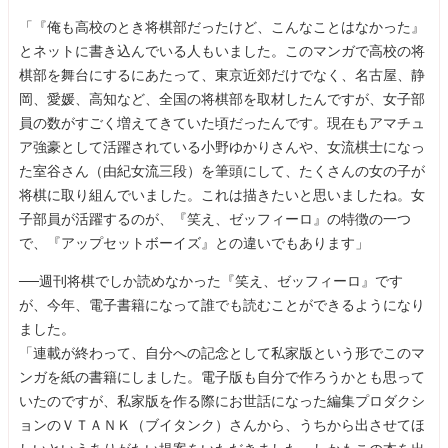
「『俺も高校のとき将棋部だったけど、こんなことはなかった』
とネットに書き込んでいる人もいました。このマンガで高校の将
棋部を舞台にするにあたって、東京近郊だけでなく、名古屋、静
岡、愛媛、高知など、全国の将棋部を取材したんですが、女子部
員の数がすごく増えてきていた頃だったんです。現在もアマチュ
ア強豪として活躍されている小野ゆかりさんや、女流棋士になっ
た室谷さん（由紀女流三段）を筆頭にして、たくさんの女の子が
将棋に取り組んでいました。これは描きたいと思いましたね。女
子部員が活躍するのが、『笑え、ゼッフィーロ』の特徴の一つ
で、『アップセットボーイズ』との違いでもあります」
──週刊将棋でしか読めなかった『笑え、ゼッフィーロ』です
が、今年、電子書籍になって誰でも読むことができるようになり
ました。
「連載が終わって、自分への記念として私家版という形でこのマ
ンガを紙の書籍にしました。電子版も自分で作ろうかとも思って
いたのですが、私家版を作る際にお世話になった編集プロダクシ
ョンのＶＴＡＮＫ（ブイタンク）さんから、うちから出させてほ