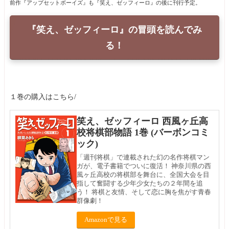
前作『アップセットボーイズ』も『笑え、ゼッフィーロ』の後に刊行予定。
『笑え、ゼッフィーロ』の冒頭を読んでみ
る！
１巻の購入はこちら/
笑え、ゼッフィーロ 西風ヶ丘高
校将棋部物語 1巻 (バーボンコミ
ック)
「週刊将棋」で連載された幻の名作将棋マン
ガが、電子書籍でついに復活！ 神奈川県の西
風ヶ丘高校の将棋部を舞台に、全国大会を目
指して奮闘する少年少女たちの２年間を追
う！ 将棋と友情、そして恋に胸を焦がす青春
群像劇！
Amazonで見る