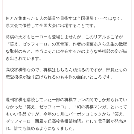
何とか集まった５人の部員で目指すは全国優勝！･･･ではなく、
県大会で優勝して全国大会に出場することです。
将棋の天才もヒーローも登場しませんが、このリアルさこそが
『笑え、ゼッフィーロ』の真骨頂。作者の柳葉あきら先生の緻密
な取材のもと、本当にそこに存在するかのような将棋部の姿が描
き出されています。
高校将棋部なので、将棋はもちろん頑張るのですが、部員たちの
恋愛模様が繰り広げられるのも本作の面白いところです。
週刊将棋を購読していた一部の将棋ファンの間でしか知られてい
なかった『笑え、ゼッフィーロ』。「幻の将棋マンガ」といって
もいい作品ですが、今年の１月にバーボンコミックから『笑え、
ゼッフィーロ 西風ヶ丘高校将棋部物語』として電子版が発売さ
れ、誰でも読めるようになりました。