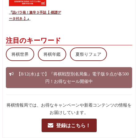
『
詰パラ発！激辛３手詰【-棋譜デ
ータ付き-】
』
注目のキーワード
将棋世界
将棋年鑑
夏祭りフェア
【8/12(水)まで】『将棋戦型別名局集』電子版９点が各500
円！お得なセール開催中
将棋情報局では、お得なキャンペーンや新着コンテンツの情報を
お届けしています。
登録はこちら！