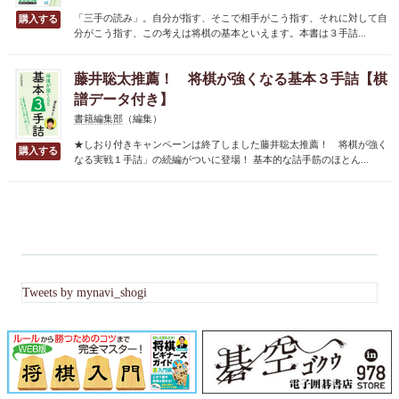
「三手の読み」。自分が指す、そこで相手がこう指す、それに対して自
分がこう指す、この考えは将棋の基本といえます。本書は３手詰...
藤井聡太推薦！ 将棋が強くなる基本３手詰【棋
譜データ付き】
書籍編集部
（編集）
★しおり付きキャンペーンは終了しました藤井聡太推薦！ 将棋が強く
なる実戦１手詰」の続編がついに登場！ 基本的な詰手筋のほとん...
Tweets by mynavi_shogi