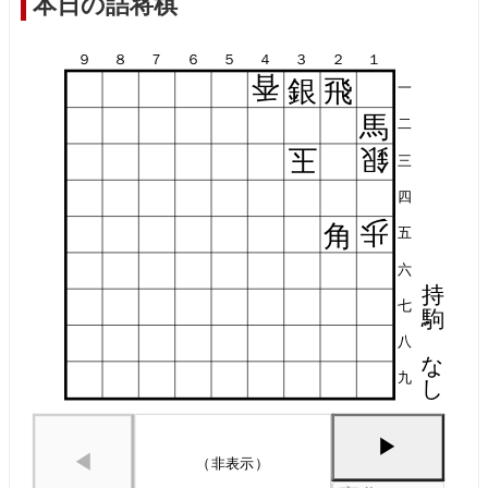
本日の詰将棋
９
８
７
６
５
４
３
２
１
香
銀
飛
一
馬
二
玉
銀
三
四
歩
角
五
六
持
七
駒
八
な
九
し
▶
◀
（非表示）