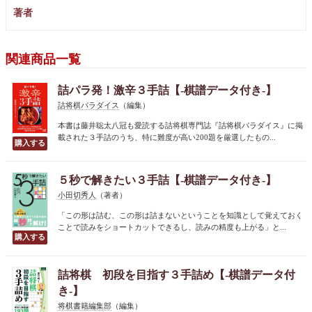
著者
関連商品一覧
詰パラ発！激辛３手詰【-棋譜データ付き-】
詰将棋パラダイス
（編集）
本書は藤井聡太八冠も愛読する詰将棋専門誌『詰将棋パラダイス』に掲
載された３手詰のうち、特に難度が高い200題を厳選したもの...
５秒で解きたい３手詰【-棋譜データ付き-】
小田切秀人
（著者）
「この形は詰む、この形は詰まないということを知識として覚えておく
ことで読みをショートカットできるし、読みの精度も上がる」と...
詰将棋 初段を目指す３手詰め【-棋譜データ付
き-】
将棋書籍編集部
（編集）