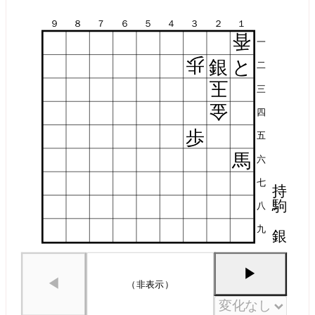
９
８
７
６
５
４
３
２
１
香
一
歩
銀
と
二
玉
三
金
四
歩
五
馬
六
七
持
駒
八
九
銀
▶
◀
（非表示）