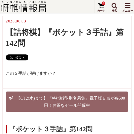
0
2026.06.03
【詰将棋】『ポケット３手詰』第
142問
この３手詰が解けますか？
【8/12(水)まで】『将棋戦型別名局集』電子版９点が各500
円！お得なセール開催中
『ポケット３手詰』第142問