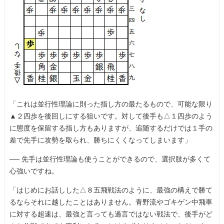
「これは並行性理論に則った指し方の最たるもので、可能な限り
▲２四歩を後回しにする狙いです。対して後手も△１四歩のよう
に態度を保留する指し方もありますが、追随するだけでは１手の
差で先手に攻勢を取られ、勝ちにくくなってしまいます」
── 先手は並行性理論も使うことができるので、選択肢が多くて
心強いですね。
「はじめにお話しした△８五飛戦法のように、最強の構えで勝て
るならそれに越したことはありません。青野流やゴキゲン中飛車
に対する超速は、最強と言っても過言ではない戦法で、後手がど