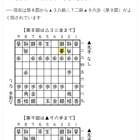
── 現在は第８図から▲３八銀△７二銀▲９六歩（第９図）がよ
く指されています