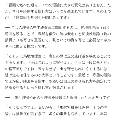
「冒頭で述べた通り、７つの理論に大きな変化はありません。た
だ、それを応用する指し方はいくつか生まれています。その１つ
が、『終盤戦を見据えた駒組み』です」
── ７つの理論の中で終盤戦に関係するのは、局地性理論（戦う
範囲を絞ることで、戦局を優位に運ぶ概念）と変換性理論（駒の
損得よりも寄せを重視して、駒という物資を寄せに必要なエネル
ギーに換える概念）です。
「たとえば局地性理論は、寄せの際に玉の逃げ道を狭めることで
もあります。『玉は包むように寄せよ』、『玉は下段に落とせ』
の格言通りですね。裏を返せば、玉を寄せられにくくするには、
逃げ道を確保するのが大事ということです。最近は、序盤の段階
で玉が広い陣形を目指す、あるいは自玉の寄せられ方を想定して
急所を守るといった指し方が散見されます」
── 可動性理論や耐久性理論を終盤にも応用したと言えそうです
「そうなんですよ。我ながら、『現代将棋を読み解く７つの理
論』は抽象度が高すぎて、多くの事象を包含しています。本音