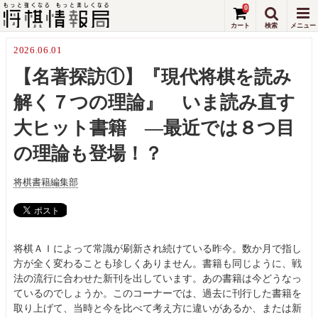
0
2026.06.01
【名著探訪①】『現代将棋を読み
解く７つの理論』 いま読み直す
大ヒット書籍 ―最近では８つ目
の理論も登場！？
将棋書籍編集部
将棋ＡＩによって常識が刷新され続けている昨今。数か月で指し
方が全く変わることも珍しくありません。書籍も同じように、戦
法の流行に合わせた新刊を出しています。あの書籍は今どうなっ
ているのでしょうか。このコーナーでは、過去に刊行した書籍を
取り上げて、当時と今を比べて考え方に違いがあるか、または新