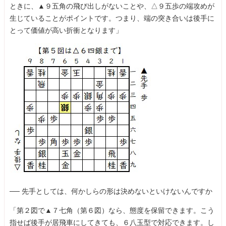
ときに、▲９五角の飛び出しがないことや、△９五歩の端攻めが
生じていることがポイントです。つまり、端の突き合いは後手に
とって価値が高い折衝となります」
── 先手としては、何かしらの形は決めないといけないんですか
「第２図で▲７七角（第６図）なら、態度を保留できます。こう
指せば後手が居飛車にしてきても、６八玉型で対応できます。し