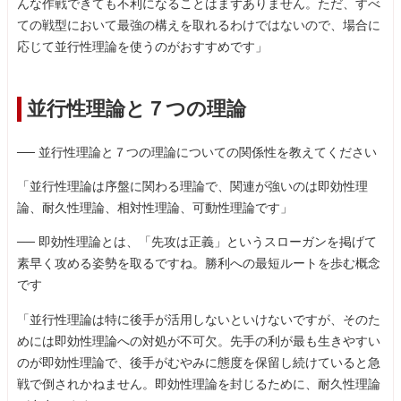
んな作戦できても不利になることはまずありません。ただ、すべ
ての戦型において最強の構えを取れるわけではないので、場合に
応じて並行性理論を使うのがおすすめです」
並行性理論と７つの理論
── 並行性理論と７つの理論についての関係性を教えてください
「並行性理論は序盤に関わる理論で、関連が強いのは即効性理
論、耐久性理論、相対性理論、可動性理論です」
── 即効性理論とは、「先攻は正義」というスローガンを掲げて
素早く攻める姿勢を取るですね。勝利への最短ルートを歩む概念
です
「並行性理論は特に後手が活用しないといけないですが、そのた
めには即効性理論への対処が不可欠。先手の利が最も生きやすい
のが即効性理論で、後手がむやみに態度を保留し続けていると急
戦で倒されかねません。即効性理論を封じるために、耐久性理論