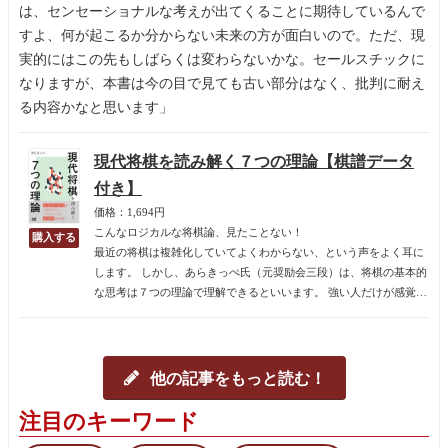
は、センセーショナルな考えが出てくることに期待しているんで
すよ、何が起こるか分からない未来の方が面白いので。ただ、現
実的にはこの先もしばらくは変わらないかな。セールスチックに
なりますが、本書は今の目で見ても古い部分はなく、批判に耐え
る内容かなと思います」
現代将棋を読み解く７つの理論【棋譜データ
付き】
価格：1,694円
こんなロジカルな将棋論、見たことない！
最近の将棋は複雑化していてよくわからない、という声をよく耳に
します。 しかし、あらきっぺ氏（元奨励会三段）は、将棋の基本的
な思考は７つの理論で理解できるといいます。 強い人だけが感覚的
に持っている概念や思考の道筋を論理的に分析する、渾身の将棋
論！ 自分の将棋観をアップデートするためにも、観戦ガイドとして
も。
他の記事をもっと読む！
注目のキーワード