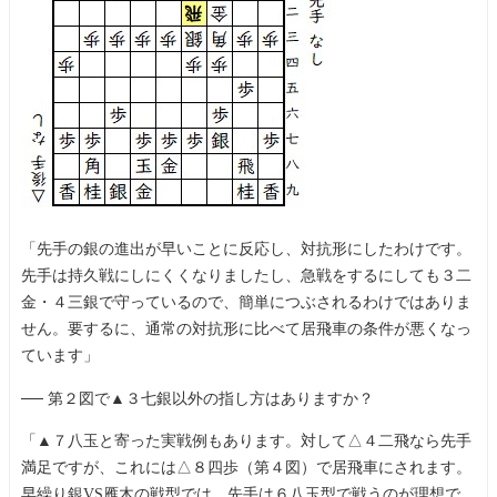
「先手の銀の進出が早いことに反応し、対抗形にしたわけです。
先手は持久戦にしにくくなりましたし、急戦をするにしても３二
金・４三銀で守っているので、簡単につぶされるわけではありま
せん。要するに、通常の対抗形に比べて居飛車の条件が悪くなっ
ています」
── 第２図で▲３七銀以外の指し方はありますか？
「▲７八玉と寄った実戦例もあります。対して△４二飛なら先手
満足ですが、これには△８四歩（第４図）で居飛車にされます。
早繰り銀VS雁木の戦型では、先手は６八玉型で戦うのが理想で