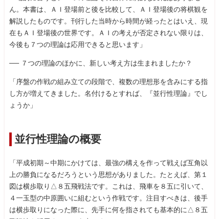
ん。本書は、ＡＩ登場前と後を比較して、ＡＩ登場後の将棋観を
解説したものです。刊行した当時から時間が経ったとはいえ、現
在もＡＩ登場後の世界です。ＡＩの考えが否定されない限りは、
今後も７つの理論は応用できると思います」
── ７つの理論のほかに、新しい考え方は生まれましたか？
「序盤の作戦の組み立ての段階で、複数の理想形を含みにする指
し方が増えてきました。名付けるとすれば、『並行性理論』でし
ょうか」
並行性理論の概要
「平成初期～中期にかけては、最強の構えを作って戦えば互角以
上の勝負になるだろうという思想がありました。たとえば、第１
図は横歩取り△８五飛戦法です。これは、飛車を８五に引いて、
４一玉型の中原囲いに組むという作戦です。注目すべきは、後手
は横歩取りになった際に、先手に何を指されても基本的に△８五