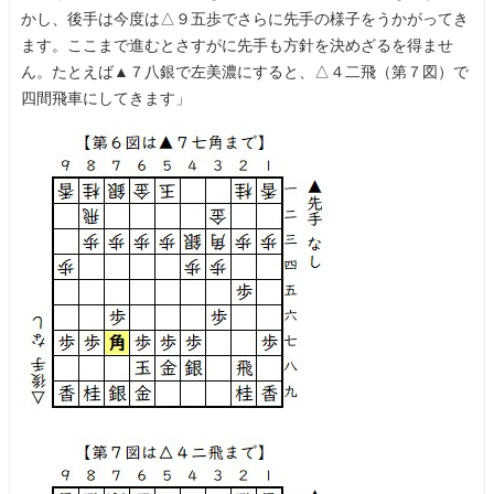
かし、後手は今度は△９五歩でさらに先手の様子をうかがってき
ます。ここまで進むとさすがに先手も方針を決めざるを得ませ
ん。たとえば▲７八銀で左美濃にすると、△４二飛（第７図）で
四間飛車にしてきます」