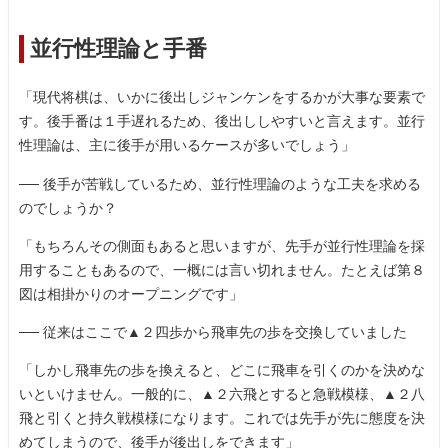
並行性理論と手番
「現代将棋は、いかに後出しジャンケンをするかが大事な要素で
す。後手番は１手遅れるため、後出ししやすいと言えます。並行
性理論は、主に後手が用いるケースが多いでしょう」
── 後手が苦戦しているため、並行性理論のような工夫を求める
のでしょうか？
「もちろんその側面もあると思いますが、先手が並行性理論を採
用することもあるので、一概には言い切れません。たとえば第８
図は相掛かりのオープニングです」
── 従来はここで▲２四歩から飛車先の歩を交換していました
「しかし飛車先の歩を換えると、どこに飛車を引くのかを決めな
いといけません。一般的に、▲２六飛とすると急戦模様、▲２八
飛と引くと持久戦模様になります。これでは先手が先に態度を決
めてしまうので、後手が後出しをできます」