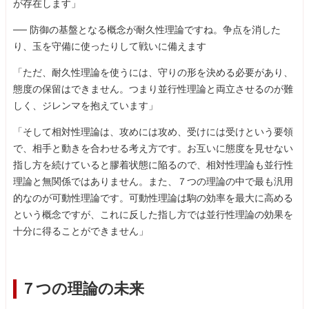
が存在します」
── 防御の基盤となる概念が耐久性理論ですね。争点を消した
り、玉を守備に使ったりして戦いに備えます
「ただ、耐久性理論を使うには、守りの形を決める必要があり、
態度の保留はできません。つまり並行性理論と両立させるのが難
しく、ジレンマを抱えています」
「そして相対性理論は、攻めには攻め、受けには受けという要領
で、相手と動きを合わせる考え方です。お互いに態度を見せない
指し方を続けていると膠着状態に陥るので、相対性理論も並行性
理論と無関係ではありません。また、７つの理論の中で最も汎用
的なのが可動性理論です。可動性理論は駒の効率を最大に高める
という概念ですが、これに反した指し方では並行性理論の効果を
十分に得ることができません」
７つの理論の未来