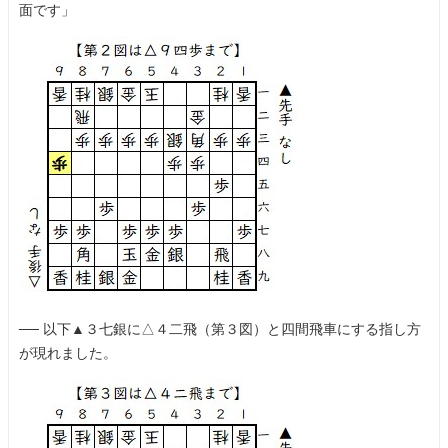
面です」
── 以下▲３七銀に△４二飛（第３図）と四間飛車にする指し方
が現れました。