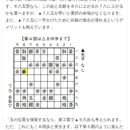
す。６八玉型なら、このあと左銀を８八に上がるか７八に上がる
かを選べますが、▲７八玉が早いと選択の余地がなくなります。
また、▲７八玉に一手かけたために右銀の進出が遅れるというデ
メリットも抱えています」
「玉の位置を保留するなら、第２図で▲９六歩も考えられます。
ただ、これにも△８四歩と突きます。以下第５図のように進んだ