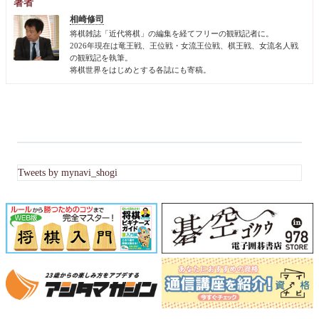
著者
相崎修司
将棋雑誌「近代将棋」の編集を経てフリーの観戦記者に。
2026年現在は竜王戦、王位戦・女流王位戦、棋王戦、女流名人戦
の観戦記を執筆。
将棋世界をはじめとする各誌にも寄稿。
Tweets by mynavi_shogi