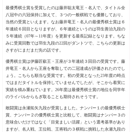
最優秀棋士賞を受賞したのは藤井聡太竜王・名人で、タイトル全
八冠中の六冠保持に加えて、３つの一般棋戦でも優勝しており、
当然の受賞といえます。なお藤井竜王・名人の最優秀棋士賞は６
年連続６回目となりますが、６年連続というのは羽生善治九段の
５年連続（07年～11年度）を更新する最長記録となります。ちな
みに受賞回数では羽生九段の22回がダントツで、こちらの更新は
さすがにまだまだ先の話です。
優秀棋士賞は伊藤匠叡王・王座が３年連続３回目の受賞です。藤
井竜王・名人から王座を奪取しての二冠達成が評価されたのでし
ょう。こちらも順当な受賞です。初の受賞となった23年度の時点
ではまだタイトルを保持していませんでしたが、そこから着実に
実績を積み重ねています。26年度は最優秀棋士賞の地位を同学年
のライバルからもぎ取ることも期待されそうです。
敢闘賞は永瀬拓矢九段が受賞しました。ナンバー１の最優秀棋士
賞、ナンバー２の優秀棋士賞と比較して、敢闘賞はナンバー３の
意味合いだけではなく「目覚ましい活躍」という選考基準があり
ますが、名人戦、王位戦、王将戦の３棋戦に挑戦した永瀬九段の