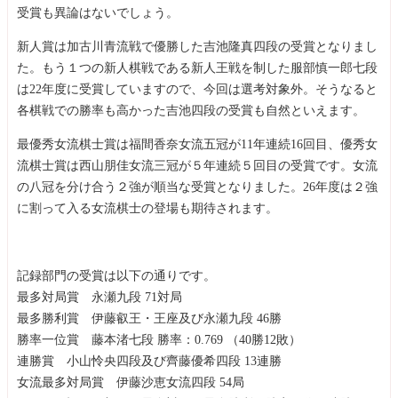
受賞も異論はないでしょう。
新人賞は加古川青流戦で優勝した吉池隆真四段の受賞となりまし
た。もう１つの新人棋戦である新人王戦を制した服部慎一郎七段
は22年度に受賞していますので、今回は選考対象外。そうなると
各棋戦での勝率も高かった吉池四段の受賞も自然といえます。
最優秀女流棋士賞は福間香奈女流五冠が11年連続16回目、優秀女
流棋士賞は西山朋佳女流三冠が５年連続５回目の受賞です。女流
の八冠を分け合う２強が順当な受賞となりました。26年度は２強
に割って入る女流棋士の登場も期待されます。
記録部門の受賞は以下の通りです。
最多対局賞 永瀬九段 71対局
最多勝利賞 伊藤叡王・王座及び永瀬九段 46勝
勝率一位賞 藤本渚七段 勝率：0.769 （40勝12敗）
連勝賞 小山怜央四段及び齊藤優希四段 13連勝
女流最多対局賞 伊藤沙恵女流四段 54局