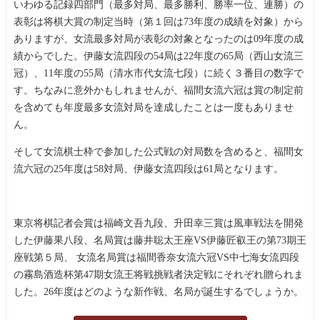
いわゆる記録四部門（最多対局、最多勝利、勝率一位、連勝）の
表彰は将棋大賞の制定当時（第１回は73年度の成績を対象）から
ありますが、女流最多対局が表彰の対象となったのは09年度の成
績からでした。伊藤女流四段の54局は22年度の65局（西山女流三
冠）、11年度の55局（清水市代女流七段）に続く３番目の数字で
す。ちなみに意外かもしれませんが、福間女流六冠は賞の制定前
を含めても年度最多女流対局を達成したことは一度もありませ
ん。
そして女流棋士枠で参加した公式戦の対局数を含めると、福間女
流六冠の25年度は58対局、伊藤女流四段は61局となります。
東京将棋記者会賞は福崎文吾九段、升田幸三賞は風車戦法を開発
した伊藤果八段、名局賞は藤井聡太王座VS伊藤匠叡王の第73期王
座戦第５局、 女流名局賞は福間香奈女流六冠VS中七海女流四段
の霧島酒造杯第47期女流王将戦挑戦者決定戦にそれぞれ贈られま
した。26年度はどのような新作戦、名局が誕生するでしょうか。