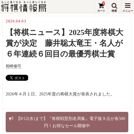
0
2026.04.03
【将棋ニュース】2025年度将棋大
賞が決定 藤井聡太竜王・名人が
６年連続６回目の最優秀棋士賞
相崎修司
2026年４月１日、2025年度の将棋大賞が発表されました。
【8/12(水)まで】『将棋戦型別名局集』電子版９点が各500
円！お得なセール開催中