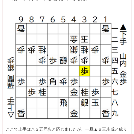
12
☗２八玉
13
☖４二銀上
14
☗３八銀
15
☖４四歩
16
☗１六歩
17
☖１四歩
18
☗７八銀
19
☖４三銀
20
☗６六歩
21
☖３四歩
22
☗６七銀
23
☖４二金
24
☗４六歩
25
☖５五歩
26
☗４七金
27
☖５四銀直
28
☗９六歩
29
☖６四歩
30
☗７七角
31
☖７四歩
32
☗３六歩
33
☖７三桂
34
☗３七桂
ここで上手は△３五同歩と応じましたが、一旦▲６三歩成と成り
35
☖３三桂