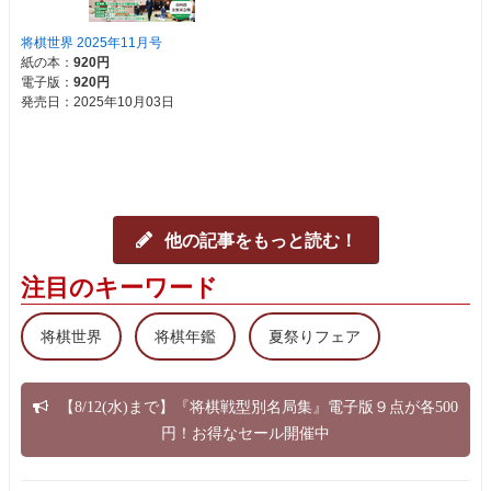
60
☗４四歩
61
☖同 銀
62
☗３四歩
63
☖４五桂
64
☗同 桂
65
☖同 銀
66
☗５五角
67
☖５六歩
68
☗３三金
69
☖４一玉
70
☗７三角成
71
☖５七歩成
他の記事をもっと読む！
72
☗６三馬
73
☖５二金打
注目のキーワード
74
☗４二金
75
☖同 玉
将棋世界
将棋年鑑
夏祭りフェア
76
☗３三銀
77
☖５一玉
78
☗４三桂
79
☖６一玉
【8/12(水)まで】『将棋戦型別名局集』電子版９点が各500
80
☗７二金
円！お得なセール開催中
投了