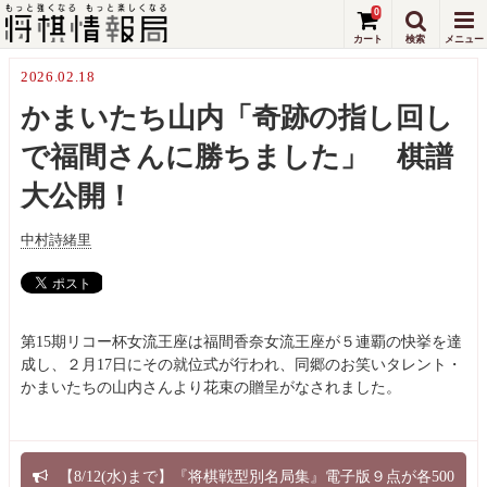
0
2026.02.18
かまいたち山内「奇跡の指し回し
で福間さんに勝ちました」 棋譜
大公開！
中村詩緒里
第15期リコー杯女流王座は福間香奈女流王座が５連覇の快挙を達
成し、２月17日にその就位式が行われ、同郷のお笑いタレント・
かまいたちの山内さんより花束の贈呈がなされました。
【8/12(水)まで】『将棋戦型別名局集』電子版９点が各500