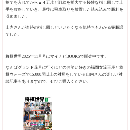
捨てを入れてから▲４五歩と戦線を拡大する軽妙な指し回しで上
36
☗５八飛
37
☖６五歩
手を攻略していき、最後は飛車取りを放置した踏み込みで勝利を
38
☗５六歩
収めました。
39
☖同 歩
40
☗同 銀
山内さんが奇跡の指し回しといいたくなる気持ちもわかる完勝譜
41
☖６六歩
でした。
42
☗同 角
43
☖６三金
44
☗７七桂
45
☖６四金
将棋世界2025年11月号はマイナビBOOKSで販売中です。
46
☗６五歩
47
☖５五歩
なんばグランド花月に行くほどのお笑い好きの福間女流王座と将
48
☗６四歩
49
☖５六歩
棋ウォーズで15,000局以上の対局をしている山内さんの楽しい対
50
☗３五歩
談記事もありますので、ぜひご購入ください。
51
☖同 歩
52
☗６三歩成
53
☖同 銀
54
☗４五歩
55
☖５七銀
56
☗同 金
57
☖同 歩成
58
☗同 飛
59
☖５五歩