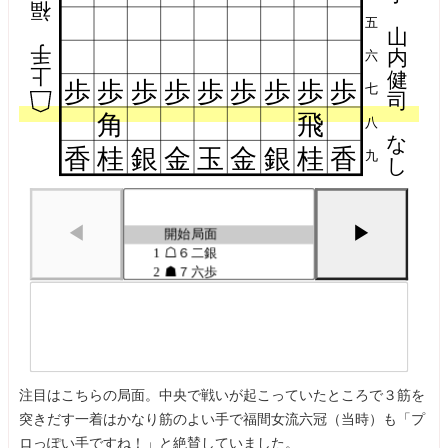
福
五
山
手
内
六
上
健
歩
歩
歩
歩
歩
歩
歩
歩
歩
七
司
角
飛
八
な
香
桂
銀
金
玉
金
銀
桂
香
九
し
◀
▶
開始局面
1
☖６二銀
2
☗７六歩
3
☖５四歩
4
☗６八飛
5
☖５三銀
6
☗５八金左
7
☖７二金
8
☗４八玉
注目はこちらの局面。中央で戦いが起こっていたところで３筋を
9
☖４二玉
突きだす一着はかなり筋のよい手で福間女流六冠（当時）も「プ
10
☗３八玉
11
☖３二玉
ロっぽい手ですね！」と絶賛していました。