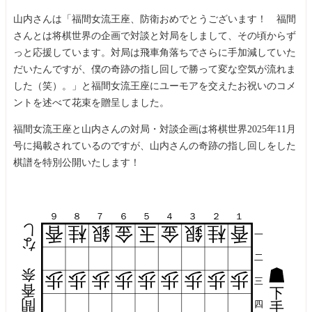
山内さんは「福間女流王座、防衛おめでとうございます！ 福間
さんとは将棋世界の企画で対談と対局をしまして、その頃からず
っと応援しています。対局は飛車角落ちでさらに手加減していた
だいたんですが、僕の奇跡の指し回しで勝って変な空気が流れま
した（笑）。」と福間女流王座にユーモアを交えたお祝いのコメ
ントを述べて花束を贈呈しました。
福間女流王座と山内さんの対局・対談企画は将棋世界2025年11月
号に掲載されているのですが、山内さんの奇跡の指し回しをした
棋譜を特別公開いたします！
９
８
７
６
５
４
３
２
１
し
香
桂
銀
金
玉
金
銀
桂
香
一
な
二
奈
歩
歩
歩
歩
歩
歩
歩
歩
歩
三
香
下
間
四
手