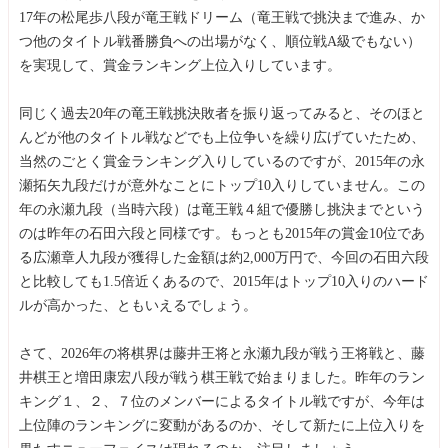
17年の松尾歩八段が竜王戦ドリーム（竜王戦で挑決まで進み、か
つ他のタイトル戦番勝負への出場がなく、順位戦A級でもない）
を実現して、賞金ランキング上位入りしています。
同じく過去20年の竜王戦挑決敗者を振り返ってみると、そのほと
んどが他のタイトル戦などでも上位争いを繰り広げていたため、
当然のごとく賞金ランキング入りしているのですが、2015年の永
瀬拓矢九段だけが意外なことにトップ10入りしていません。この
年の永瀬九段（当時六段）は竜王戦４組で優勝し挑決までという
のは昨年の石田六段と同様です。もっとも2015年の賞金10位であ
る広瀬章人九段が獲得した金額は約2,000万円で、今回の石田六段
と比較しても1.5倍近くあるので、2015年はトップ10入りのハード
ルが高かった、ともいえるでしょう。
さて、2026年の将棋界は藤井王将と永瀬九段が戦う王将戦と、藤
井棋王と増田康宏八段が戦う棋王戦で始まりました。昨年のラン
キング１、２、７位のメンバーによるタイトル戦ですが、今年は
上位陣のランキングに変動があるのか、そして新たに上位入りを