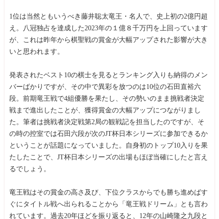
1位は当然ともいうべき藤井聡太竜王・名人で、史上初の2億円超
え。八冠独占を達成した2023年の１億８千万円を上回っています
が、これは昨年から棋聖戦の賞金が大幅アップされた影響が大き
いと思われます。
発表されたベスト10の棋士を見るとランキング入りも納得のメン
バーばかりですが、その中で異彩を放つのは10位の石田直裕六
段。前期竜王戦で4組優勝を果たし、その勢いのまま挑戦者決定
戦まで進出したことが、獲得賞金の大幅アップにつながりまし
た。筆者は挑戦者決定戦第2局の観戦記を担当したのですが、そ
の時の控室では石田六段が次のJT杯日本シリーズに参加できるか
ということが話題になっていました。自身初のトップ10入りを果
たしたことで、JT杯日本シリーズの出場もほぼ当確にしたと言え
るでしょう。
竜王戦はその賞金の高さ及び、下位クラスからでも勝ち進めばす
ぐにタイトル戦へ出られることから「竜王戦ドリーム」とも言わ
れています。過去20年ほどを振り返ると、12年の山崎隆之九段と