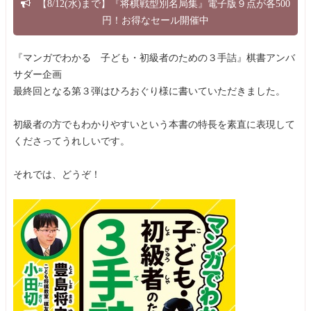
【8/12(水)まで】『将棋戦型別名局集』電子版９点が各500
円！お得なセール開催中
『マンガでわかる 子ども・初級者のための３手詰』棋書アンバ
サダー企画
最終回となる第３弾はひろおぐり様に書いていただきました。
初級者の方でもわかりやすいという本書の特長を素直に表現して
くださってうれしいです。
それでは、どうぞ！