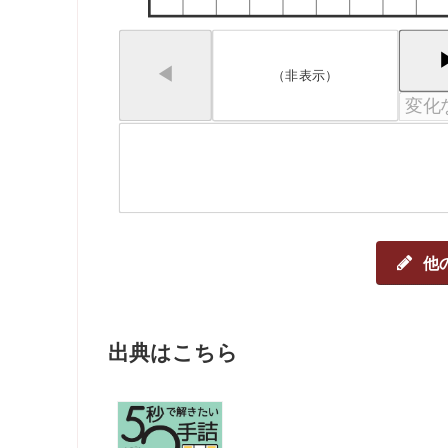
◀
（非表示）
他
出典はこちら