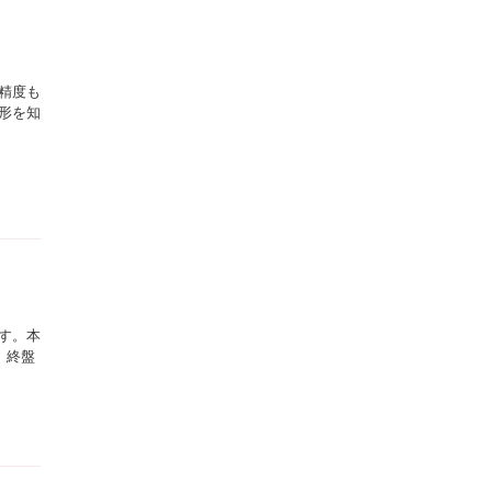
精度も
形を知
す。本
、終盤