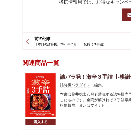
将棋情報局では、お得なキャンペ
前の記事
関連商品一覧
詰パラ発！激辛３手詰【-棋譜
詰将棋パラダイス
（編集）
本書は藤井聡太八冠も愛読する詰将棋専門
したものです。全問が解ければ３手詰卒
棋情報局、またはマイナビ...