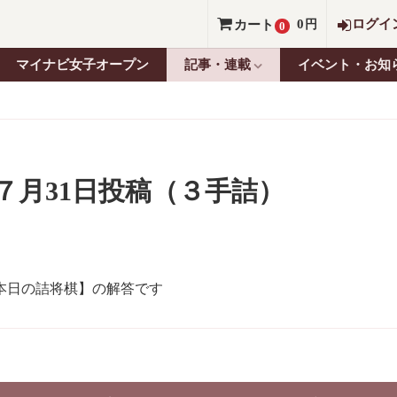
0
ログイ
カート
円
0
マイナビ女子オープン
記事・連載
イベント・お知
年７月31日投稿（３手詰）
本日の詰将棋】の解答です