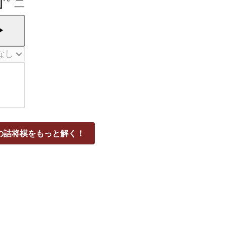
二
▶
の詰将棋をもっと解く！