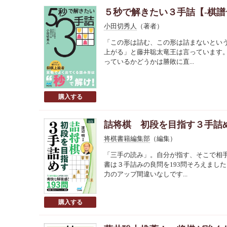
５秒で解きたい３手詰【-棋譜
小田切秀人
（著者）
「この形は詰む、この形は詰まないとい
上がる」と藤井聡太竜王は言っています
っているかどうかは勝敗に直...
詰将棋 初段を目指す３手詰め
将棋書籍編集部
（編集）
「三手の読み」。自分が指す、そこで相
書は３手詰みの良問を193問そろえまし
力のアップ間違いなしです...