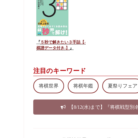
『
５秒で解きたい３手詰【-
棋譜データ付き-】
』
注目のキーワード
将棋世界
将棋年鑑
夏祭りフェア
【8/12(水)まで】『将棋戦型