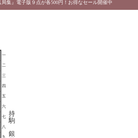
別名局集』電子版９点が各500円！お得なセール開催中
一
二
三
四
五
六
持
七
駒
八
銀
九