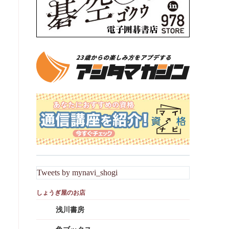
Tweets by mynavi_shogi
浅川書房