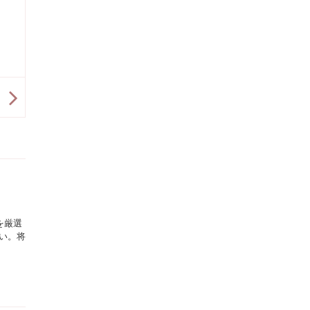
を厳選
い。将