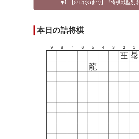
【8/12(水)まで】『将棋戦型
本日の詰将棋
９
８
７
６
５
４
３
２
１
玉
香
龍