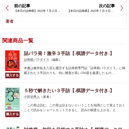
前の記事
次の記事
著者
関連商品一覧
詰パラ発！激辛３手詰【-棋譜データ付き-】
詰将棋パラダイス
（編集）
本書は藤井聡太八冠も愛読する詰将棋専門誌『詰将棋パラダイス』に掲
載された３手詰のうち、特に難度が高い200題を厳選したもの...
５秒で解きたい３手詰【-棋譜データ付き-】
小田切秀人
（著者）
「この形は詰む、この形は詰まないということを知識として覚えておく
ことで読みをショートカットできるし、読みの精度も上がる」と...