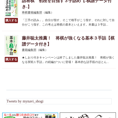
詰将棋 初段を目指す３手詰め【-棋譜データ付
き-】
将棋書籍編集部
（編集）
「三手の読み」。自分が指す、そこで相手がこう指す、それに対して自
分がこう指す、この考えは将棋の基本といえます。本書は３手詰...
藤井聡太推薦！ 将棋が強くなる基本３手詰【棋
譜データ付き】
書籍編集部
（編集）
★しおり付きキャンペーンは終了しました藤井聡太推薦！ 将棋が強く
なる実戦１手詰」の続編がついに登場！ 基本的な詰手筋のほとん...
Tweets by mynavi_shogi