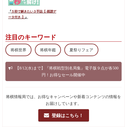
『
５秒で解きたい３手詰【-棋譜デ
ータ付き-】
』
注目のキーワード
将棋世界
将棋年鑑
夏祭りフェア
【8/12(水)まで】『将棋戦型別名局集』電子版９点が各500
円！お得なセール開催中
将棋情報局では、お得なキャンペーンや新着コンテンツの情報を
お届けしています。
登録はこちら！