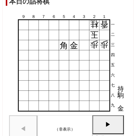
本日の詰将棋
９
８
７
６
５
４
３
２
１
桂
香
一
玉
二
歩
歩
角
金
三
四
五
六
七
持
駒
八
九
金
▶
◀
（非表示）