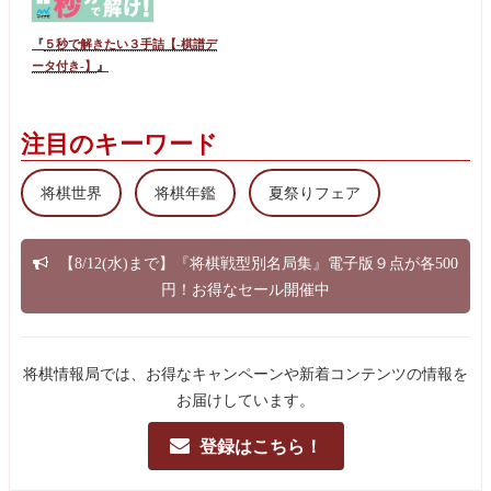
『
５秒で解きたい３手詰【-棋譜デ
ータ付き-】
』
注目のキーワード
将棋世界
将棋年鑑
夏祭りフェア
【8/12(水)まで】『将棋戦型別名局集』電子版９点が各500
円！お得なセール開催中
将棋情報局では、お得なキャンペーンや新着コンテンツの情報を
お届けしています。
登録はこちら！