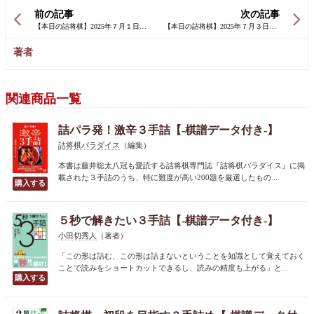
前の記事
次の記事
著者
関連商品一覧
詰パラ発！激辛３手詰【-棋譜データ付き-】
詰将棋パラダイス
（編集）
本書は藤井聡太八冠も愛読する詰将棋専門誌『詰将棋パラダイス』に掲
載された３手詰のうち、特に難度が高い200題を厳選したもの...
５秒で解きたい３手詰【-棋譜データ付き-】
小田切秀人
（著者）
「この形は詰む、この形は詰まないということを知識として覚えておく
ことで読みをショートカットできるし、読みの精度も上がる」と...