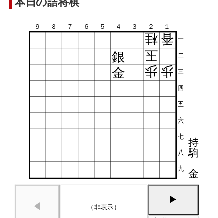
本日の詰将棋
９
８
７
６
５
４
３
２
１
桂
香
一
玉
銀
二
歩
歩
金
三
四
五
六
七
持
駒
八
九
金
▶
◀
（非表示）