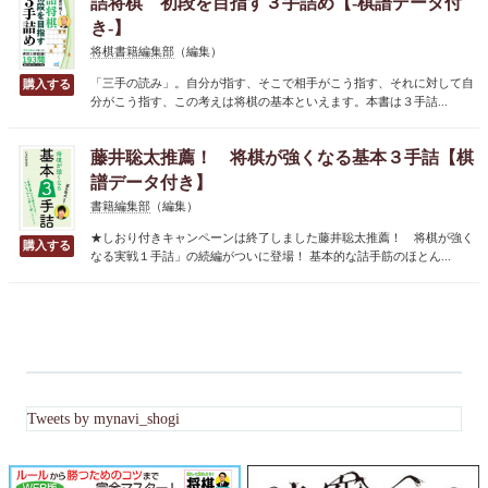
詰将棋 初段を目指す３手詰め【-棋譜データ付
き-】
将棋書籍編集部
（編集）
「三手の読み」。自分が指す、そこで相手がこう指す、それに対して自
分がこう指す、この考えは将棋の基本といえます。本書は３手詰...
藤井聡太推薦！ 将棋が強くなる基本３手詰【棋
譜データ付き】
書籍編集部
（編集）
★しおり付きキャンペーンは終了しました藤井聡太推薦！ 将棋が強く
なる実戦１手詰」の続編がついに登場！ 基本的な詰手筋のほとん...
Tweets by mynavi_shogi