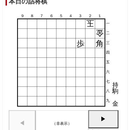
本日の詰将棋
９
８
７
６
５
４
３
２
１
玉
一
金
二
歩
角
三
四
五
六
七
持
駒
八
九
金
▶
◀
（非表示）