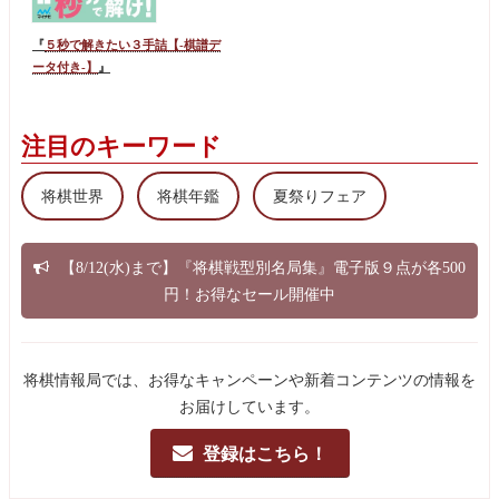
『
５秒で解きたい３手詰【-棋譜デ
ータ付き-】
』
注目のキーワード
将棋世界
将棋年鑑
夏祭りフェア
【8/12(水)まで】『将棋戦型別名局集』電子版９点が各500
円！お得なセール開催中
将棋情報局では、お得なキャンペーンや新着コンテンツの情報を
お届けしています。
登録はこちら！