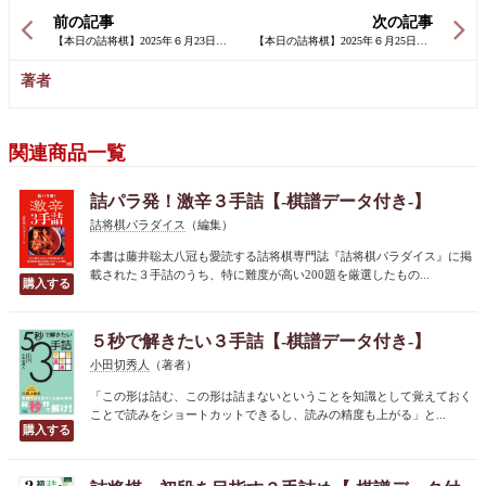
前の記事
次の記事
著者
関連商品一覧
詰パラ発！激辛３手詰【-棋譜データ付き-】
詰将棋パラダイス
（編集）
本書は藤井聡太八冠も愛読する詰将棋専門誌『詰将棋パラダイス』に掲
載された３手詰のうち、特に難度が高い200題を厳選したもの...
５秒で解きたい３手詰【-棋譜データ付き-】
小田切秀人
（著者）
「この形は詰む、この形は詰まないということを知識として覚えておく
ことで読みをショートカットできるし、読みの精度も上がる」と...