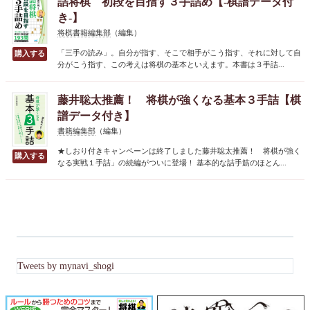
詰将棋 初段を目指す３手詰め【-棋譜データ付
き-】
将棋書籍編集部
（編集）
「三手の読み」。自分が指す、そこで相手がこう指す、それに対して自
分がこう指す、この考えは将棋の基本といえます。本書は３手詰...
藤井聡太推薦！ 将棋が強くなる基本３手詰【棋
譜データ付き】
書籍編集部
（編集）
★しおり付きキャンペーンは終了しました藤井聡太推薦！ 将棋が強く
なる実戦１手詰」の続編がついに登場！ 基本的な詰手筋のほとん...
Tweets by mynavi_shogi