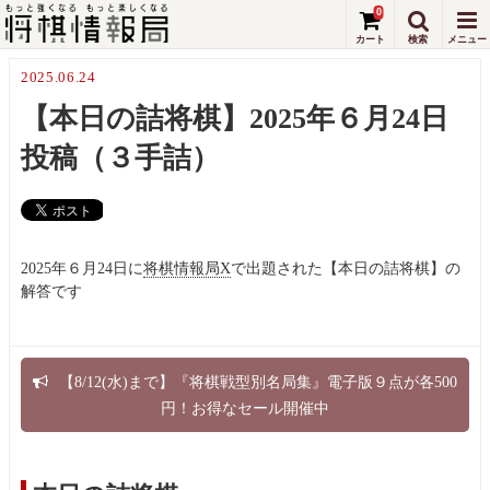
0
2025.06.24
【本日の詰将棋】2025年６月24日
投稿（３手詰）
2025年６月24日に
将棋情報局X
で出題された【本日の詰将棋】の
解答です
【8/12(水)まで】『将棋戦型別名局集』電子版９点が各500
円！お得なセール開催中