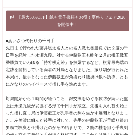
【最大50%OFF】紙も電子書籍もお得！夏祭りフェア2026
を開催中！
■あいさつ代わりの千日手
先日まで行われた藤井聡太名人との名人戦七番勝負では２度の千
日手を経験した永瀬九段。対する伊藤叡王も昨年２月の棋王戦五
番勝負でいわゆる「持将棋定跡」を披露するなど、棋界最先端の
定跡を開拓している両者の対局となりました。振り駒が行われた
本局は、後手となった伊藤叡王が角換わり腰掛け銀へ誘導。とも
にかなりのハイペースで指し手を進めます。
対局開始から１時間が経つころ、銀交換をめぐる攻防が続いた盤
上は永瀬九段が妥協する形で千日手が成立。先後を入れ替え始ま
った指し直し局は伊藤叡王が先手番の利を生かす展開となりまし
た。左美濃に組んだ後手に対して、先手の伊藤叡王が早繰り銀の
要領で颯爽と仕掛けたのがその始まりで、２筋の桂を狙う手裏剣
の歩も交えて自然と手が続く格好です。ここからは激しい攻め合