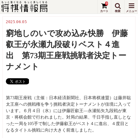
0
2025.06.05
窮地しのいで攻め込み快勝 伊藤
叡王が永瀬九段破りベスト４進
出 第73期王座戦挑戦者決定トー
ナメント
第73期王座戦（主催：日本経済新聞社、日本将棋連盟）は藤井聡
太王座への挑戦権を争う挑戦者決定トーナメントが佳境に入って
います。６月４日（水）には伊藤匠叡王―永瀬拓矢九段戦が東
京・将棋会館で行われました。対局の結果、千日手指し直しとな
った一局を105手で制した伊藤叡王がベスト４に進出、４度目と
なるタイトル挑戦に向け大きく前進しました。