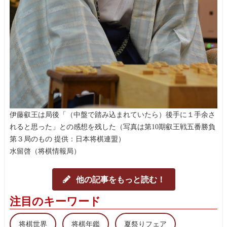
伊藤叡王は局後「（中盤で踏み込まれていたら）後手に１手余さ
れると思った」との感想を残した（写真は第10期叡王戦五番勝負
第３局のもの 提供：日本将棋連盟）
水留啓（将棋情報局）
他の記事をもっと読む！
注目のキーワード
将棋世界
将棋年鑑
夏祭りフェア