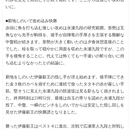
いに。
■窮地しのいで攻め込み快勝
歩頭に角を打ち込む激しい攻めは永瀬九段の研究範囲。形勢は互
角ながら先手が駒得を、後手が自陣竜の手厚さを主張する難解な
中盤戦が続きます。形勢が大きく動いたのは夕食休憩直後のこと
でした。桂を取って穏やかに局面を収めた永瀬九段ですが、この
手を後悔することに。代えては怖くても一手違いの斬り合いに持
ち込むよりなかったとの結論に。
窮地をしのいだ伊藤叡王の指し手が冴え始めます。後手陣にでき
た金３枚のカベを崩すために連続で放ったタタキの歩が厳しい手
筋。堅そうに見えた永瀬九段の防波堤は見る影もなく崩されまし
た。終局時刻は21時52分、最後は自玉の寄りを認めた永瀬九段が
投了。中盤、一瞬のピンチをしのいでからは安定した指し回しを
見せた伊藤叡王の快勝譜となりました。
勝った伊藤叡王はベスト４に進出、次戦で広瀬章人九段と対戦し