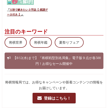
『
５秒で解きたい３手詰【-棋譜デ
ータ付き-】
』
注目のキーワード
将棋世界
将棋年鑑
夏祭りフェア
【8/12(水)まで】『将棋戦型別名局集』電子版９点が各500
円！お得なセール開催中
将棋情報局では、お得なキャンペーンや新着コンテンツの情報を
お届けしています。
登録はこちら！