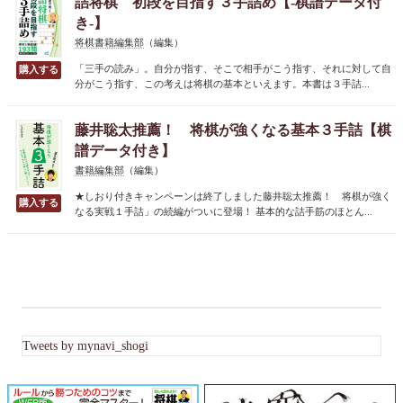
詰将棋 初段を目指す３手詰め【-棋譜データ付
き-】
将棋書籍編集部
（編集）
「三手の読み」。自分が指す、そこで相手がこう指す、それに対して自
分がこう指す、この考えは将棋の基本といえます。本書は３手詰...
藤井聡太推薦！ 将棋が強くなる基本３手詰【棋
譜データ付き】
書籍編集部
（編集）
★しおり付きキャンペーンは終了しました藤井聡太推薦！ 将棋が強く
なる実戦１手詰」の続編がついに登場！ 基本的な詰手筋のほとん...
Tweets by mynavi_shogi