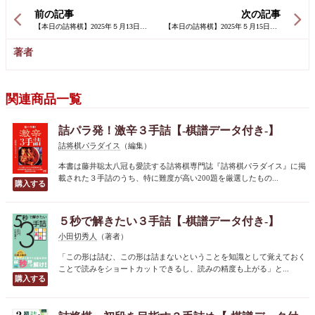
前の記事
次の記事
著者
関連商品一覧
詰パラ発！激辛３手詰【-棋譜データ付き-】
詰将棋パラダイス
（編集）
本書は藤井聡太八冠も愛読する詰将棋専門誌『詰将棋パラダイス』に掲
載された３手詰のうち、特に難度が高い200題を厳選したもの...
５秒で解きたい３手詰【-棋譜データ付き-】
小田切秀人
（著者）
「この形は詰む、この形は詰まないということを知識として覚えておく
ことで読みをショートカットできるし、読みの精度も上がる」と...