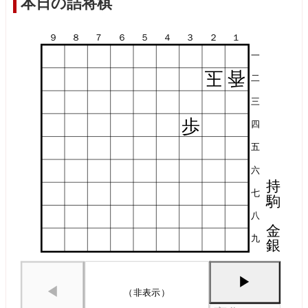
本日の詰将棋
９
８
７
６
５
４
３
２
１
一
玉
香
二
三
歩
四
五
六
持
七
駒
八
金
九
銀
▶
◀
（非表示）