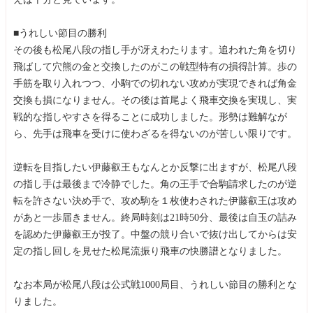
■うれしい節目の勝利
その後も松尾八段の指し手が冴えわたります。追われた角を切り
飛ばして穴熊の金と交換したのがこの戦型特有の損得計算。歩の
手筋を取り入れつつ、小駒での切れない攻めが実現できれば角金
交換も損になりません。その後は首尾よく飛車交換を実現し、実
戦的な指しやすさを得ることに成功しました。形勢は難解なが
ら、先手は飛車を受けに使わざるを得ないのが苦しい限りです。
逆転を目指したい伊藤叡王もなんとか反撃に出ますが、松尾八段
の指し手は最後まで冷静でした。角の王手で合駒請求したのが逆
転を許さない決め手で、攻め駒を１枚使わされた伊藤叡王は攻め
があと一歩届きません。終局時刻は21時50分、最後は自玉の詰み
を認めた伊藤叡王が投了。中盤の競り合いで抜け出してからは安
定の指し回しを見せた松尾流振り飛車の快勝譜となりました。
なお本局が松尾八段は公式戦1000局目、うれしい節目の勝利とな
りました。