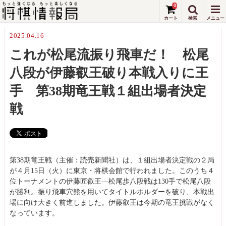
0
2025.04.16
これが松尾流振り飛車だ！ 松尾
八段が伊藤叡王破り本戦入りに王
手 第38期竜王戦１組出場者決定
戦
第38期竜王戦（主催：読売新聞社）は、１組出場者決定戦の２局
が４月15日（火）に東京・将棋会館で行われました。このうち４
位トーナメントの伊藤匠叡王―松尾歩八段戦は130手で松尾八段
が勝利。振り飛車穴熊を用いてタイトルホルダーを破り、本戦出
場に向け大きく前進しました。伊藤叡王は今期の竜王挑戦がなく
なっています。