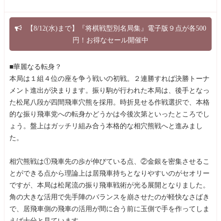
【8/12(水)まで】『将棋戦型別名局集』電子版９点が各500
円！お得なセール開催中
■華麗なる転身？
本局は１組４位の座を争う戦いの初戦。２連勝すれば決勝トーナ
メント進出が決まります。振り駒が行われた本局は、後手となっ
た松尾八段が四間飛車穴熊を採用。時折見せる作戦選択で、本格
的な振り飛車党への転身かどうかは今後次第といったところでし
ょう。盤上はガッチリ組み合う本格的な相穴熊戦へと進みまし
た。
相穴熊戦は①飛車先の歩が伸びている点、②金銀を密集させるこ
とができる点から理論上は居飛車持ちとなりやすいのがセオリー
ですが、本局は松尾流の振り飛車戦術が光る展開となりました。
角の大きな活用で先手陣のバランスを崩させたのが軽快なさばき
で、居飛車側の飛車の活用が間に合う前に玉側で手を作ってしま
えば十分と見ています。