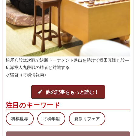
松尾八段は次戦で決勝トーナメント進出を懸けて郷田真隆九段―
広瀬章人九段戦の勝者と対戦する
水留啓（将棋情報局）
他の記事をもっと読む！
注目のキーワード
将棋世界
将棋年鑑
夏祭りフェア