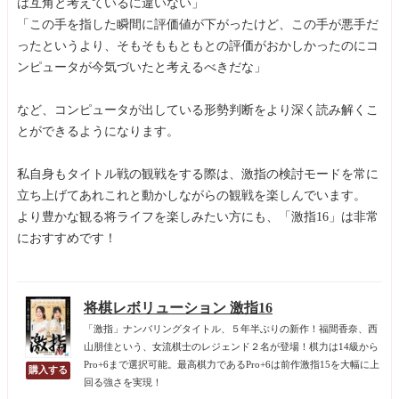
は互角と考えているに違いない」
「この手を指した瞬間に評価値が下がったけど、この手が悪手だ
ったというより、そもそももともとの評価がおかしかったのにコ
ンピュータが今気づいたと考えるべきだな」
など、コンピュータが出している形勢判断をより深く読み解くこ
とができるようになります。
私自身もタイトル戦の観戦をする際は、激指の検討モードを常に
立ち上げてあれこれと動かしながらの観戦を楽しんでいます。
より豊かな観る将ライフを楽しみたい方にも、「激指16」は非常
におすすめです！
将棋レボリューション 激指16
「激指」ナンバリングタイトル、５年半ぶりの新作！福間香奈、西
山朋佳という、女流棋士のレジェンド２名が登場！棋力は14級から
Pro+6まで選択可能。最高棋力であるPro+6は前作激指15を大幅に上
回る強さを実現！