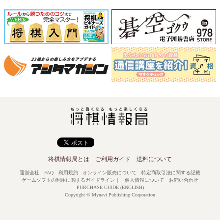
将棋情報局とは
ご利用ガイド
送料について
運営会社
FAQ
利用規約
オンライン販売について
特定商取引法に関する記載
ゲームソフトの利用に関するガイドライン
｜
個人情報について
お問い合わせ
PURCHASE GUIDE (ENGLISH)
Copyright © Mynavi Publishing Corporation