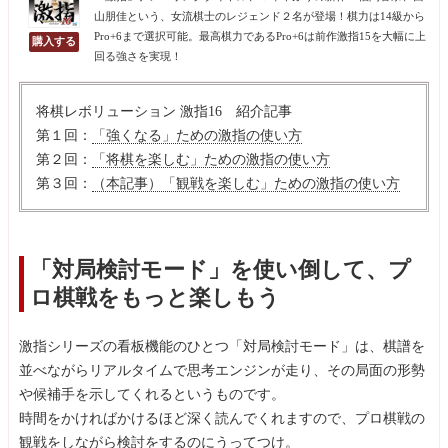
山朋佳という、女流棋士のレジェンド２名が登場！棋力は14級から
Pro+6まで選択可能。最高棋力であるPro+6は前作激指15を大幅に上
回る強さを実現！
将棋レボリューション 激指16 紹介記事
第１回：
「強くなる」ための激指の使い方
第２回：
「将棋を楽しむ」ための激指の使い方
第３回：
（本記事）「観戦を楽しむ」ための激指の使い方
「対局検討モード」を使い倒して、プ
ロ棋戦をもっと楽しもう
激指シリーズの看板機能のひとつ「対局検討モード」は、棋譜を
並べながらリアルタイムで思考エンジンが走り、その局面の形勢
や候補手を示してくれるというものです。
時間をかければかけるほど深く読んでくれますので、プロ棋戦の
観戦をしながら検討をするのにうってつけ。