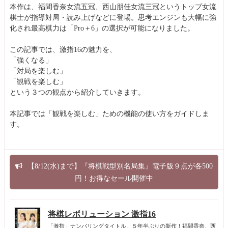
本作は、福間香奈女流五冠、西山朋佳女流三冠というトップ女流
棋士が指導対局・読み上げなどに登場。思考エンジンも大幅に強
化され最高棋力は「Pro＋6」の選択が可能になりました。
この記事では、激指16の魅力を、
「強くなる」
「対局を楽しむ」
「観戦を楽しむ」
という３つの観点から紹介していきます。
本記事では「観戦を楽しむ」ための機能の使い方をガイドしま
す。
【8/12(水)まで】『将棋戦型別名局集』電子版９点が各500
円！お得なセール開催中
将棋レボリューション 激指16
「激指」ナンバリングタイトル、５年半ぶりの新作！福間香奈、西