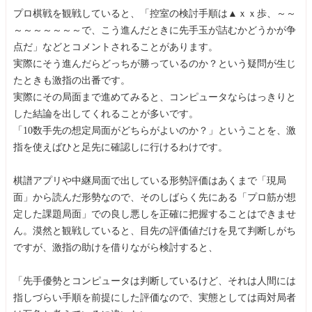
プロ棋戦を観戦していると、「控室の検討手順は▲ｘｘ歩、～～
～～～～～～～で、こう進んだときに先手玉が詰むかどうかが争
点だ」などとコメントされることがあります。
実際にそう進んだらどっちが勝っているのか？という疑問が生じ
たときも激指の出番です。
実際にその局面まで進めてみると、コンピュータならはっきりと
した結論を出してくれることが多いです。
「10数手先の想定局面がどちらがよいのか？」ということを、激
指を使えばひと足先に確認しに行けるわけです。
棋譜アプリや中継局面で出している形勢評価はあくまで「現局
面」から読んだ形勢なので、そのしばらく先にある「プロ筋が想
定した課題局面」での良し悪しを正確に把握することはできませ
ん。漠然と観戦していると、目先の評価値だけを見て判断しがち
ですが、激指の助けを借りながら検討すると、
「先手優勢とコンピュータは判断しているけど、それは人間には
指しづらい手順を前提にした評価なので、実態としては両対局者