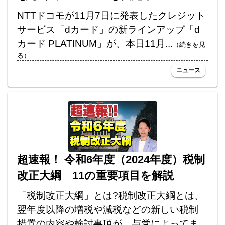
NTTドコモが11月7日に発表したクレジット
サービス「dカード」の新ラインアップ「d
カード PLATINUM」が、本日11月...
（続きを見
る）
ニュース
超速報！ 令和6年度（2024年度）税制
改正大綱 11の重要項目を解説
「税制改正大綱」とは?税制改正大綱とは、
翌年度以降の増税や減税などの新しい税制
措置の内容や検討事項が、与党によってま