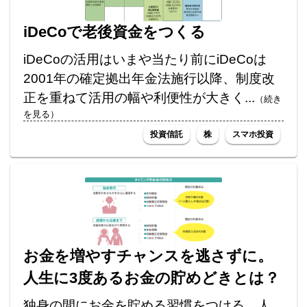
iDeCoで老後資金をつくる
iDeCoの活用はいまや当たり前にiDeCoは
2001年の確定拠出年金法施行以降、制度改
正を重ねて活用の幅や利便性が大きく...
（続き
を見る）
投資信託
株
スマホ投資
お金を増やすチャンスを逃さずに。
人生に3度あるお金の貯めどきとは？
独身の間にお金を貯める習慣をつける 人