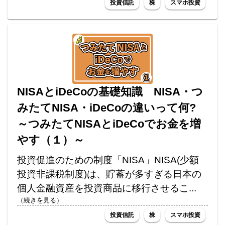
投資信託
株
スマホ投資
NISAとiDeCoの基礎知識 NISA・つ
みたてNISA・iDeCoの違いって何?
～つみたてNISAとiDeCoでお金を増
やす（１）～
投資促進のための制度「NISA」NISA(少額
投資非課税制度)は、貯蓄が多すぎる日本の
個人金融資産を投資商品に移行させるこ...
（続きを見る）
投資信託
株
スマホ投資