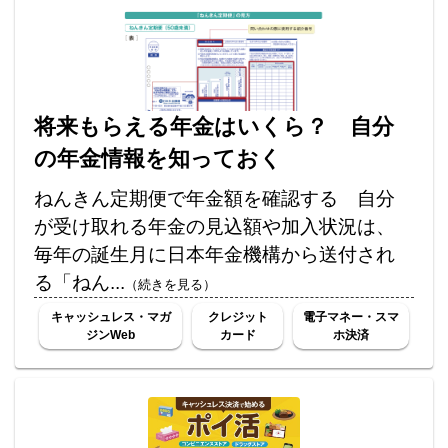
将来もらえる年金はいくら？ 自分
の年金情報を知っておく
ねんきん定期便で年金額を確認する 自分
が受け取れる年金の見込額や加入状況は、
毎年の誕生月に日本年金機構から送付され
る「ねん...
（続きを見る）
キャッシュレス・マガ
クレジット
電子マネー・スマ
ジンWeb
カード
ホ決済