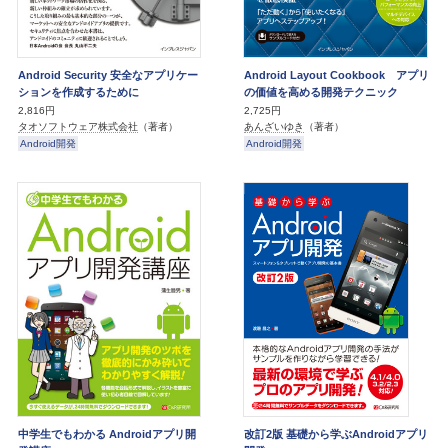
Android Security 安全なアプリケー
Android Layout Cookbook アプリ
ションを作成するために
の価値を高める開発テクニック
2,816円
2,725円
タオソフトウェア株式会社
（著者）
あんざいゆき
（著者）
Android開発
Android開発
中学生でもわかる Androidアプリ開
改訂2版 基礎から学ぶAndroidアプリ