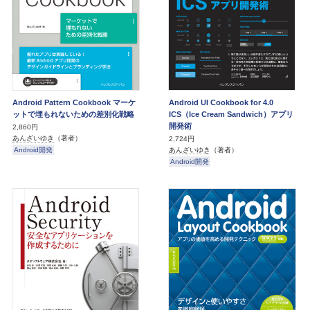
Android Pattern Cookbook マーケ
Android UI Cookbook for 4.0
ットで埋もれないための差別化戦略
ICS（Ice Cream Sandwich）アプリ
開発術
2,860円
あんざいゆき
（著者）
2,724円
Android開発
あんざいゆき
（著者）
Android開発