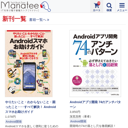
0
新刊一覧
書籍一覧へ
やりたいこと・わからないこと・困
Androidアプリ開発 74のアンチパタ
ったこと‥‥すべて解決！ Android
ーン
スマホお助けガイド
3,850円
深見浩和
（著者）
1,078円
Android開発
Android開発
開発時の74の落とし穴を徹底解説！
Androidスマホを楽しく便利に使うための