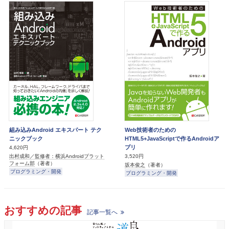
組み込みAndroid エキスパート テク
Web技術者のための
ニックブック
HTML5+JavaScriptで作るAndroidア
プリ
4,620円
出村成和／監修者：横浜Androidプラット
3,520円
フォーム部
（著者）
坂本俊之
（著者）
プログラミング・開発
プログラミング・開発
おすすめの記事
記事一覧へ