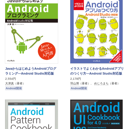
JavaからはじめようAndroidプログ
イラストでよくわかるAndroidアプリ
ラミング―Android Studio対応版
のつくり方―Android Studio対応版
2,554円
2,178円
大津真
（著者）
羽山博
（著者）、
めじろまち
（著者）
Android開発
Android開発