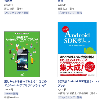
発講座
開発
2,530円
3,630円
蒲生 睦男
（著者）
渡邊昌之
（著者）
プログラミング・開発
プログラミング・開発
楽しみながら作ってみよう！ はじめ
改訂2版 Android SDK逆引きハンド
てのAndroidアプリプログラミング
ブック
2,096円
4,730円
中西葵／内村祐之／高橋良司
（著者）
Android開発
初級/Win&Mac
プログラミング・開発