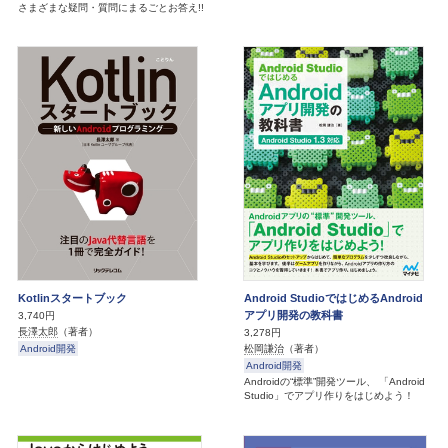
さまざまな疑問・質問にまるごとお答え!!
Kotlinスタートブック
Android StudioではじめるAndroid
アプリ開発の教科書
3,740円
長澤太郎
（著者）
3,278円
Android開発
松岡謙治
（著者）
Android開発
Androidの“標準”開発ツール、 「Android
Studio」でアプリ作りをはじめよう！