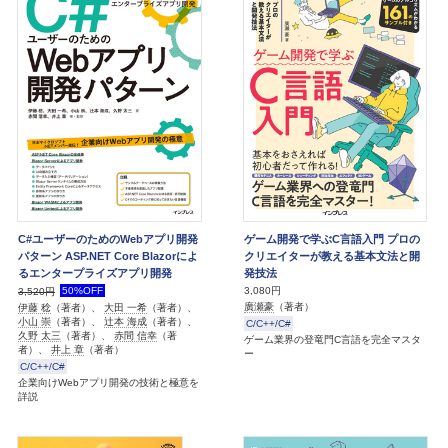
C#ユーザーのためのWebアプリ開発
ゲーム開発で学ぶC言語入門 プロの
パターン ASP.NET Core Blazorによ
クリエイターが教える基本文法と開
るエンタープライズアプリ開発
発技法
50%OFF
3,080円
3,520円
廣瀬豪
（著者）
伊藤 稔
（著者）、
大田 一希
（著者）、
小山 崇
（著者）、
辻本 海成
（著者）、
C/C++/C#
久野 太三
（著者）、
赤間 信幸
（著
ゲーム業界の登竜門C言語を完全マスタ
者）、
井上 章
（著者）
ー
C/C++/C#
企業向けWebアプリ開発の技術と極意を
詳説