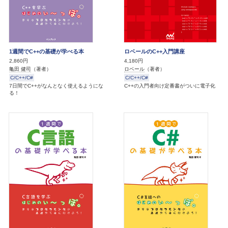
1週間でC++の基礎が学べる本
ロベールのC++入門講座
2,860円
4,180円
亀田 健司
（著者）
ロベール
（著者）
C/C++/C#
C/C++/C#
7日間でC++がなんとなく使えるようにな
C++の入門者向け定番書がついに電子化
る！