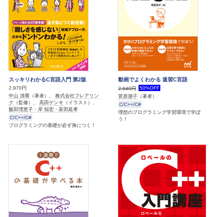
スッキリわかるC言語入門 第2版
動画でよくわかる 速習C言語
2,970円
50%OFF
2,640円
中山 清喬
（著者）、
株式会社フレアリン
菅原朋子
（著者）
ク
（監修）、
高田ゲンキ
（イラスト）、
C/C++/C#
飯田理恵子・岸 知宏・富田延孝
理想のプログラミング学習環境で学ぼ
C/C++/C#
う！
プログラミングの基礎が必ず身につく！