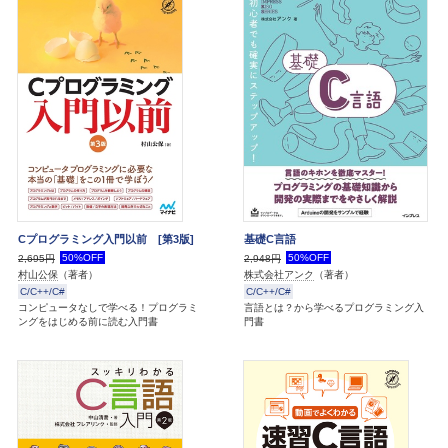
Cプログラミング入門以前 [第3版]
基礎C言語
50%OFF
50%OFF
2,695円
2,948円
村山公保
（著者）
株式会社アンク
（著者）
C/C++/C#
C/C++/C#
コンピュータなしで学べる！プログラミ
言語とは？から学べるプログラミング入
ングをはじめる前に読む入門書
門書