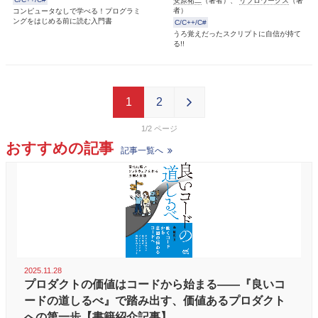
安原祐二
（著者）、
リブロワークス
（著
者）
コンピュータなしで学べる！プログラミ
ングをはじめる前に読む入門書
C/C++/C#
うろ覚えだったスクリプトに自信が持て
る!!
1
2
1/2
おすすめの記事
記事一覧へ
2025.11.28
プロダクトの価値はコードから始まる――『良いコ
ードの道しるべ』で踏み出す、価値あるプロダクト
への第一歩【書籍紹介記事】