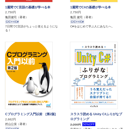
1週間でC言語の基礎が学べる本
1週間でC#の基礎が学べる本
2,750円
2,750円
亀田健司
（著者）
亀田 健司
（著者）
C/C++/C#
C/C++/C#
7日間でC言語がちょっと使えるようにな
C#をはじめて学ぶ人にあなたへ。
る！
Cプログラミング入門以前 [第2版]
スラスラ読める Unity C#ふりがなプ
ログラミング
2,662円
村山公保
（著者）
50%OFF
2,200円
C/C++/C#