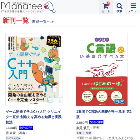
0
新刊一覧
書籍一覧へ
ゲーム開発で学ぶC++入門 クリエイ
1週間でC言語の基礎が学べる本 第2
ター直伝 創造力を高める知識と実践
版
技法
50%OFF
2,860円
50%OFF
亀田 健司
（著者）
3,960円
C/C++/C#
廣瀬 豪
（著者）
7日間でC言語がちょっと使えるようにな
C/C++/C#