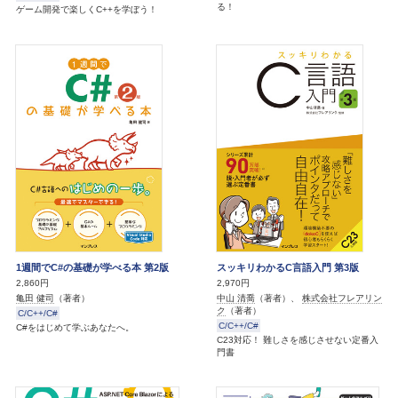
る！
ゲーム開発で楽しくC++を学ぼう！
1週間でC#の基礎が学べる本 第2版
スッキリわかるC言語入門 第3版
2,860円
2,970円
亀田 健司
（著者）
中山 清喬
（著者）、
株式会社フレアリン
ク
（著者）
C/C++/C#
C/C++/C#
C#をはじめて学ぶあなたへ。
C23対応！ 難しさを感じさせない定番入
門書