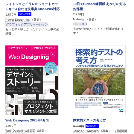
フォトショとイラレのショートカッ
10日でBlender練習帳 あかりの灯る
トキー&合わせ技事典 Mac&Win対応
お部屋
50%OFF
2,970円
1,870円
M design
（著者）
Power Design Inc.
（著者）
3D・CAD
グラフィックアプリケーション
光が魅力的なミニチュア部屋が作れま
もっと早く欲しかったデザイン仕事の必
す！
携書
Web Designing 2025年4月号
探索的テストの考え方
1,980円
50%OFF
3,828円
Web Designing編集部
（編集）
James A. Whittaker
（著者）、
杉浦清博