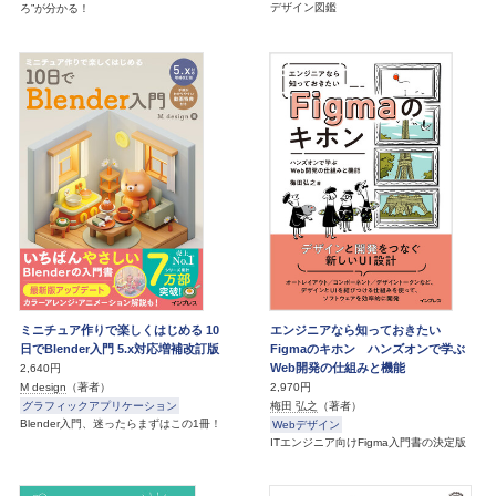
デザイン図鑑
ろ”が分かる！
ミニチュア作りで楽しくはじめる 10
エンジニアなら知っておきたい
日でBlender入門 5.x対応増補改訂版
Figmaのキホン ハンズオンで学ぶ
Web開発の仕組みと機能
2,640円
M design
（著者）
2,970円
グラフィックアプリケーション
梅田 弘之
（著者）
Blender入門、迷ったらまずはこの1冊！
Webデザイン
ITエンジニア向けFigma入門書の決定版