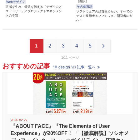
（翻訳）
Webデザイン
その他言語
共感を生み、価値を伝える「デザインと
ストーリー」／プロジェクトマネジメン
ソフトウェアの品質高めたい、すべての
トの本質
テスト技術者＆ソフトウェア開発者の方
へ！
1
2
3
4
5
1/11
おすすめの記事
"M design "の 記事一覧へ
2026.02.27
『ABOUT FACE』『The Elements of User
Experience』が20%OFF！ 「【徹底解説】ソシオメ