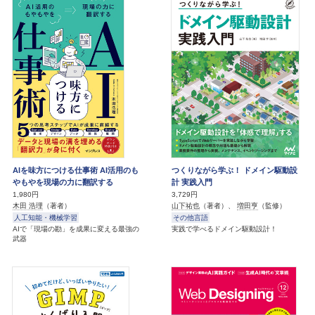
AIを味方につける仕事術 AI活用のも
つくりながら学ぶ！ ドメイン駆動設
やもやを現場の力に翻訳する
計 実践入門
1,980円
3,729円
木田 浩理
（著者）
山下祐也
（著者）、
増田亨
（監修）
人工知能・機械学習
その他言語
AIで「現場の勘」を成果に変える最強の
実践で学べるドメイン駆動設計！
武器