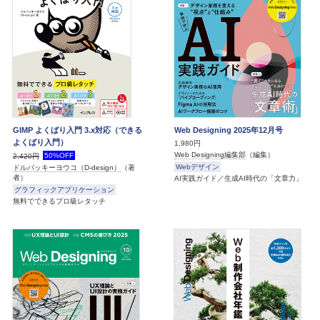
GIMP よくばり入門 3.x対応（できる
Web Designing 2025年12月号
よくばり入門）
1,980円
Web Designing編集部
（編集）
50%OFF
2,420円
Webデザイン
ドルバッキーヨウコ（D-design）
（著
者）
AI実践ガイド／生成AI時代の「文章力」
グラフィックアプリケーション
無料でできるプロ級レタッチ