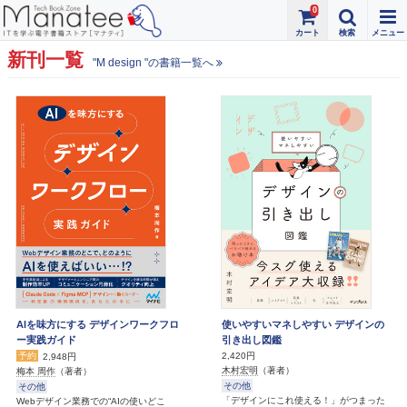
0
新刊一覧
"M design "の書籍一覧へ
AIを味方にする デザインワークフロ
使いやすいマネしやすい デザインの
ー実践ガイド
引き出し図鑑
予約
2,420円
2,948円
木村宏明
（著者）
梅本 周作
（著者）
その他
その他
「デザインにこれ使える！」がつまった
Webデザイン業務での“AIの使いどこ