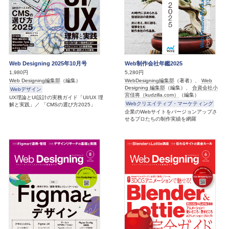
Web Designing 2025年10月号
Web制作会社年鑑2025
1,980円
5,280円
Web Designing編集部
（編集）
WebDesigning編集部
（著者）、
Web
Designing 編集部
（編集）、
合資会社小
Webデザイン
宮佳将（kudzilla.com）
（編集）
UX理論とUI設計の実務ガイド「UI/UX 理
Webクリエイティブ・マーケティング
解と実践」／ 「CMSの選び方2025」
企業のWebサイトをバージョンアップさ
せるプロたちの制作実績を網羅