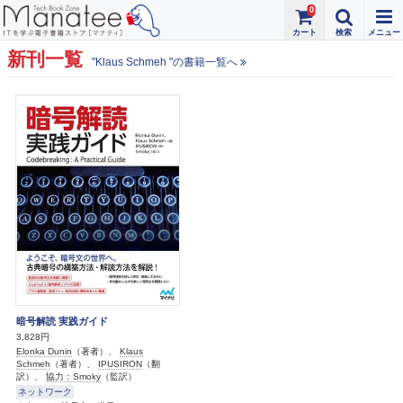
0
新刊一覧
"Klaus Schmeh "の書籍一覧へ
暗号解読 実践ガイド
3,828円
Elonka Dunin
（著者）、
Klaus
Schmeh
（著者）、
IPUSIRON
（翻
訳）、
協力：Smoky
（監訳）
ネットワーク