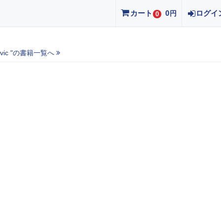
カート
0
ログイ
円
0
irovic "の書籍一覧へ