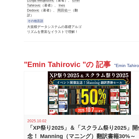
Dzejla Medjedovic
（著者）、
Emin
Tahirovic
（著者）、
Ines
Dedovic
（著者）、
岡田佑一
（翻
訳）
その他言語
大規模データシステムの基礎アルゴ
リズムを豊富なイラストで理解！
"Emin Tahirovic "の 記事
"Emin Tah
2025.10.02
「XP祭り2025」＆「スクラム祭り2025」
念！ Manning（マニング）翻訳書籍30%～