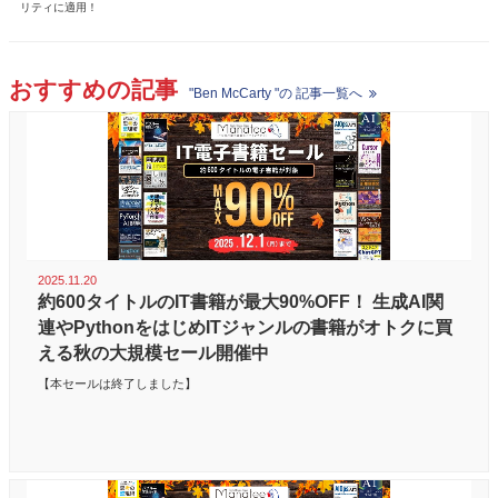
リティに適用！
おすすめの記事
"Ben McCarty "の 記事一覧へ
2025.11.20
約600タイトルのIT書籍が最大90%OFF！ 生成AI関
連やPythonをはじめITジャンルの書籍がオトクに買
える秋の大規模セール開催中
【本セールは終了しました】