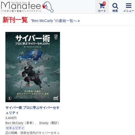
0
新刊一覧
"Ben McCarty "の書籍一覧へ
サイバー術 プロに学ぶサイバーセキ
ュリティ
3,608円
Ben McCarty
（著者）、
Smoky
（翻訳）
セキュリティ
忍の戦略・技術を現代のサイバーセキュ