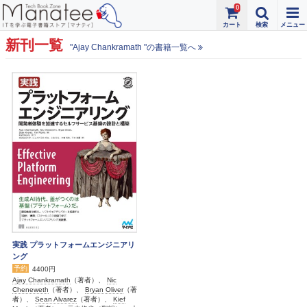
0
新刊一覧
"Ajay Chankramath "の書籍一覧へ
実践 プラットフォームエンジニアリ
ング
予約
4400円
Ajay Chankramath
（著者）、
Nic
Cheneweth
（著者）、
Bryan Oliver
（著
者）、
Sean Alvarez
（著者）、
Kief