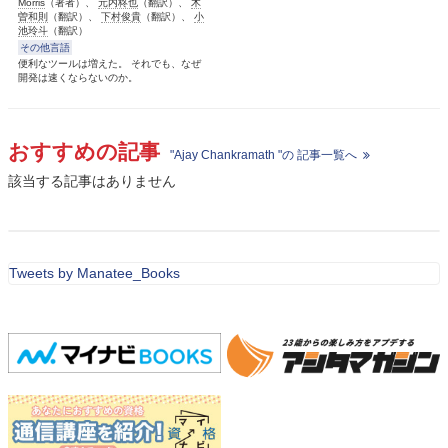
Morris
（著者）、
元内柊也
（翻訳）、
木
曽和則
（翻訳）、
下村俊貴
（翻訳）、
小
池玲斗
（翻訳）
その他言語
便利なツールは増えた。 それでも、なぜ
開発は速くならないのか。
おすすめの記事
"Ajay Chankramath "の 記事一覧へ
該当する記事はありません
Tweets by Manatee_Books