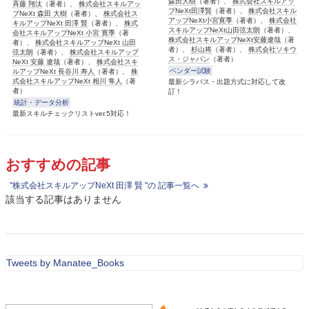
森田大樹
（著者）、
株式会社スキルアッ
斉藤 翔汰
（著者）、
株式会社スキルアッ
プNeXt田澤賢
（著者）、
株式会社スキル
プNeXt 森田 大樹
（著者）、
株式会社ス
アップNeXt小宮寛季
（著者）、
株式会社
キルアップNeXt 田澤 賢
（著者）、
株式
スキルアップNeXt山田弦太朗
（著者）、
会社スキルアップNeXt 小宮 寛季
（著
株式会社スキルアップNeXt安藤遼哉
（著
者）、
株式会社スキルアップNeXt 山田
者）、
杉山将
（著者）、
株式会社ソキウ
弦太朗
（著者）、
株式会社スキルアップ
ス・ジャパン
（著者）
NeXt 安藤 遼哉
（著者）、
株式会社スキ
ベンダー試験
ルアップNeXt 長谷川 寿人
（著者）、
株
式会社スキルアップNeXt 相川 隼人
（著
最新シラバス・出題方式に対応して改
者）
訂！
統計・データ分析
最新スキルチェックリストver.5対応！
おすすめの記事
"株式会社スキルアップNeXt 田澤 賢 "の 記事一覧へ
該当する記事はありません
Tweets by Manatee_Books