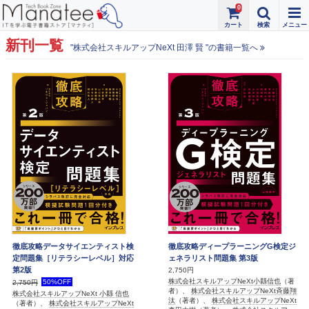
0
新刊一覧
"株式会社スキルアップNeXt 田澤 賢 "の書籍一覧へ
徹底攻略データサイエンティスト検
徹底攻略ディープラーニングG検定ジ
定問題集［リテラシーレベル］対応
ェネラリスト問題集 第3版
第2版
2,750円
株式会社スキルアップNeXt小縣信也
（著
50%OFF
2,750円
者）、
株式会社スキルアップNeXt斉藤翔
株式会社スキルアップNeXt 小縣 信也
汰
（著者）、
株式会社スキルアップNeXt
（著者）、
株式会社スキルアップNeXt