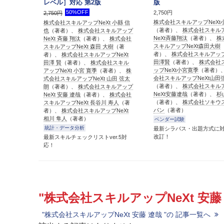
レベル］対応 第2版
版
50%OFF
2,750円
2,750円
株式会社スキルアップNeXt
株式会社スキルアップNeXt 小縣 信
（著者）、
株式会社スキル
也
（著者）、
株式会社スキルアップ
NeXt斉藤翔汰
（著者）、
株
NeXt 斉藤 翔汰
（著者）、
株式会社
スキルアップNeXt森田大樹
スキルアップNeXt 森田 大樹
（著
者）、
株式会社スキルアップ
者）、
株式会社スキルアップNeXt
田澤賢
（著者）、
株式会社
田澤 賢
（著者）、
株式会社スキル
ップNeXt小宮寛季
（著者）
アップNeXt 小宮 寛季
（著者）、
株
会社スキルアップNeXt山田
式会社スキルアップNeXt 山田 弦太
（著者）、
株式会社スキル
朗
（著者）、
株式会社スキルアップ
NeXt安藤遼哉
（著者）、
杉
NeXt 安藤 遼哉
（著者）、
株式会社
（著者）、
株式会社ソキウ
スキルアップNeXt 長谷川 寿人
（著
パン
（著者）
者）、
株式会社スキルアップNeXt
相川 隼人
（著者）
ベンダー試験
統計・データ分析
最新シラバス・出題方式に
改訂！
最新スキルチェックリストver.5対
応！
"株式会社スキルアップNeXt 安藤 
"株式会社スキルアップNeXt 安藤 遼哉 "の 記事一覧へ