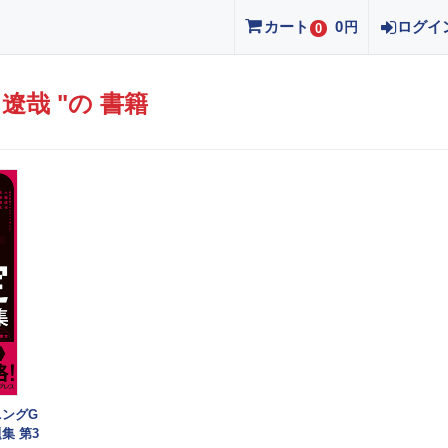
カート
0
ログイ
円
0
遼哉 "の 書籍
ングG
集 第3