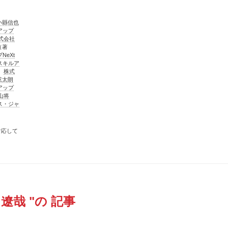
小縣信也
アップ
式会社
（著
NeXt
スキルア
、
株式
弦太朗
アップ
山将
ス・ジャ
対応して
遼哉 "の 記事