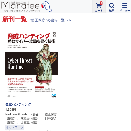
0
新刊一覧
"徳正保彦 "の書籍一覧へ
脅威ハンティング
4,158円
Nadhem AlFardan
（著者）、
徳正保彦
（翻訳）、
東結香
（翻訳）、
田中啓介
（翻訳）、
山重徹
（翻訳）
ネットワーク