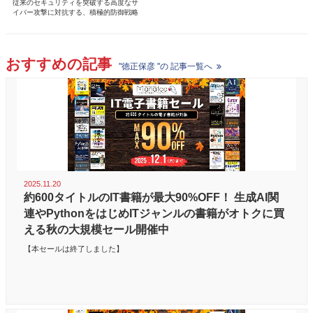
従来のセキュリティを突破する高度なサ
イバー攻撃に対抗する、積極的防御戦略
おすすめの記事
"徳正保彦 "の 記事一覧へ
2025.11.20
約600タイトルのIT書籍が最大90%OFF！ 生成AI関
連やPythonをはじめITジャンルの書籍がオトクに買
える秋の大規模セール開催中
【本セールは終了しました】