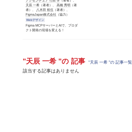
アクセンチュア 竹田 学
（著者）、
天辰 一希
（著者）、
高橋 秀明
（著
者）、
八木田 裕伍
（著者）、
FigmaJapan株式会社
（協力）
Webデザイン
Figma MCPサーバーとAIで、プロダ
クト開発の現場を変える！
"天辰 一希 "の 記事
"天辰 一希 "の 記事一
該当する記事はありません