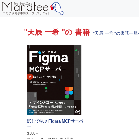
"天辰 一希 "の 書籍
"天辰 一希 "の書籍一覧
試して学ぶ Figma MCPサーバ
ー
3,388円