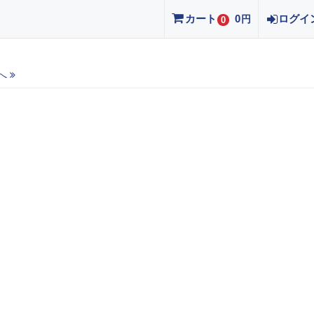
カート
0
ログイ
円
0
へ