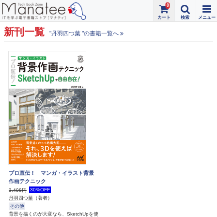
0
新刊一覧
"丹羽四つ葉 "の書籍一覧へ
プロ直伝！ マンガ・イラスト背景
作画テクニック
30%OFF
3,498円
丹羽四つ葉
（著者）
その他
背景を描くのが大変なら、SketchUpを使