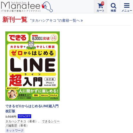
0
新刊一覧
"タカハシアキコ "の書籍一覧へ
できるゼロからはじめるLINE超入門
改訂版
50%OFF
1,518円
タカハシアキコ
（著者）、
できるシリー
ズ編集部
（著者）
ネットワーク