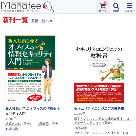
0
新刊一覧
書籍一覧へ
新入社員と学ぶ オフィスの情報セキ
セキュリティエンジニアの教科書
ュリティ入門
1,980円
日本ビジネスシステムズ株式会社 セキュ
1,782円
アデザインセンター
（著者）
沢渡あまね
（著者）、
山田達司
（著者）
IT読み物
IT読み物
セキュリティエンジニアが押さえておき