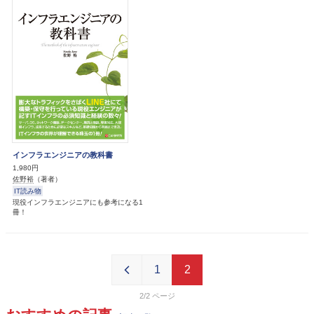
インフラエンジニアの教科書
1,980円
佐野裕
（著者）
IT読み物
現役インフラエンジニアにも参考になる1
冊！
1
2
2/2