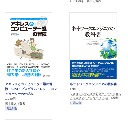
たい知識を、幅広く解説
アキレスとコンピューター蟻の冒
ネットワークエンジニアの教科書
険 CPU・プログラム・OS――コン
1,980円
ピューターの仕組み
シスコシステムズ合同会社 テクニカル
アシスタンスセンター（TAC）
（著者）
1,980円
IT読み物
坂本俊之
（著者）
IT読み物