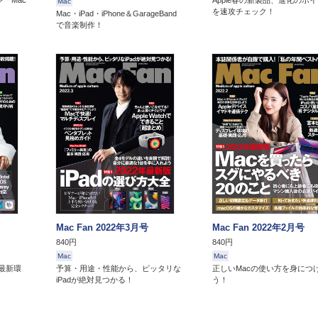
「Mac
Apple春の新製品、進化のポ
Mac
を速攻チェック！
Mac・iPad・iPhone＆GarageBand
で音楽制作！
Mac Fan 2022年3月号
Mac Fan 2022年2月号
840円
840円
Mac
Mac
最新環
予算・用途・性能から、ピッタリな
正しいMacの使い方を身につ
iPadが絶対見つかる！
う！