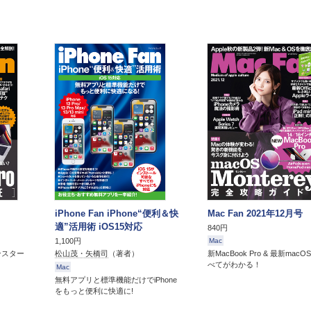
iPhone Fan iPhone“便利＆快
Mac Fan 2021年12月号
適”活用術 iOS15対応
840円
1,100円
Mac
ンスター
新MacBook Pro & 最新mac
松山茂・矢橋司
（著者）
べてがわかる！
Mac
無料アプリと標準機能だけでiPhone
をもっと便利に快適に!