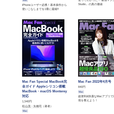
使ってわかった！ 最強マシン
Mac
Studio」の真の価値
iPhoneユーザー必携！基本操作から
使いこなしまでを1冊に凝縮!!
Mac Fan Special MacBook完
Mac Fan 2022年4月号
全ガイド Appleシリコン搭載
840円
MacBook・macOS Monterey
Mac
対応
超便利&快適なMacアプリで
境を整えよう！
1,540円
松山茂・矢橋司
（著者）
Mac