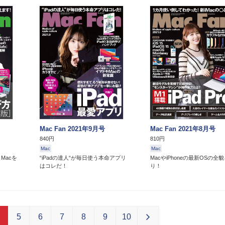
Mac Fan 2021年9月号
Mac Fan 2021年8月号
840円
810円
Mac
Mac
Macを
“iPadの達人“が毎日使う本命アプリ
MacやiPhoneの最新OSの全
はコレだ！
り！
5
6
7
8
9
10