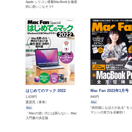
Apple シリコン搭載MacBookを徹底
的に使いこなそう!!
はじめてのマック 2022
Mac Fan 2022年1月号
1,628円
840円
栗原亮
（著者）
Mac
“高性能にもほどがある” モ
Mac
マシンの実力を全解剖！
「Macの使い方には困らない」Mac
入門書の決定版