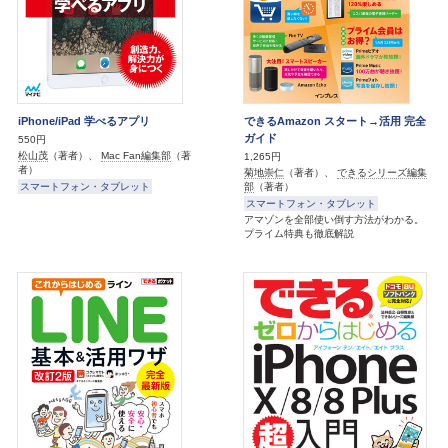
iPhone/iPad 学べるアプリ
できるAmazon スタート→活用 完全
ガイド
550円
松山茂
（著者）、
Mac Fan編集部
（著
1,265円
者）
菊地崇仁
（著者）、
できるシリーズ編集
スマートフォン・タブレット
部
（著者）
スマートフォン・タブレット
アマゾンを全部使い倒す方法がわかる。
プライム特典も徹底解説