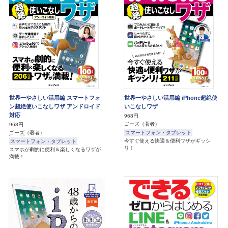
世界一やさしい活用編 スマートフォ
世界一やさしい活用編 iPhone超絶使
ン超絶使いこなしワザ アンドロイド
いこなしワザ
対応
968円
ゴーズ
（著者）
968円
スマートフォン・タブレット
ゴーズ
（著者）
今すぐ使える快適＆便利ワザがギッシ
スマートフォン・タブレット
リ！
スマホが劇的に便利＆楽しくなるワザが
満載！