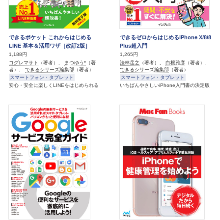
できるポケット これからはじめる
できるゼロからはじめるiPhone X/8/8
LINE 基本＆活用ワザ［改訂2版］
Plus超入門
1,188円
1,265円
コグレマサト
（著者）、
まつゆう*
（著
法林岳之
（著者）、
白根雅彦
（著者）、
者）、
できるシリーズ編集部
（著者）
できるシリーズ編集部
（著者）
スマートフォン・タブレット
スマートフォン・タブレット
安心・安全に楽しくLINEをはじめられる
いちばんやさしいiPhone入門書の決定版