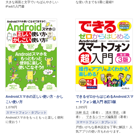
大きな画面と文字でいちばんやさしい
な使い方までを1冊に凝縮!!
iPadの入門書
Androidスマホの正しい使い方・かし
できるゼロからはじめるAndroidスマ
こい使い方
ートフォン超入門 改訂3版
1,078円
1,265円
法林 岳之
（著者）、
清水 理史,
（著
スマートフォン・タブレット
者）、
できるシリーズ編集部
（著者）
Androidスマホをもっともっと楽しく便利
に使おう！
スマートフォン・タブレット
戸惑いがちな基本設定を丁寧に解説！ 人
気アプリの使い方もわかります。