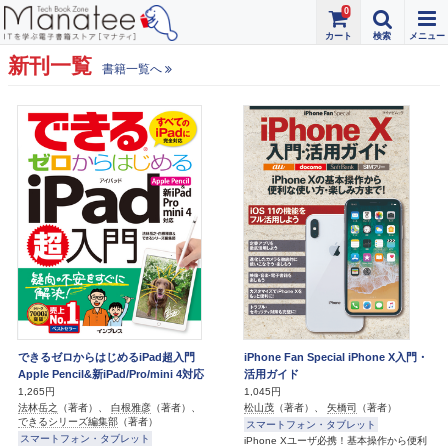
0
新刊一覧
書籍一覧へ
できるゼロからはじめるiPad超入門
iPhone Fan Special iPhone X入門・
Apple Pencil&新iPad/Pro/mini 4対応
活用ガイド
1,265円
1,045円
法林岳之
（著者）、
白根雅彦
（著者）、
松山茂
（著者）、
矢橋司
（著者）
できるシリーズ編集部
（著者）
スマートフォン・タブレット
スマートフォン・タブレット
iPhone Xユーザ必携！基本操作から便利