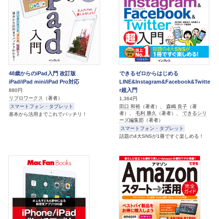
48歳からのiPad入門 改訂版
できるゼロからはじめる
iPad/iPad mini/iPad Pro対応
LINE&Instagram&Facebook&Twitte
r超入門
880円
リブロワークス
（著者）
1,364円
スマートフォン・タブレット
田口 和裕
（著者）、
森嶋 良子
（著
者）、
毛利 勝久
（著者）、
できるシリ
基本から活用までこれでバッチリ！
ーズ編集部
（著者）
スマートフォン・タブレット
話題の4大SNSが1冊ですぐ楽しめる！