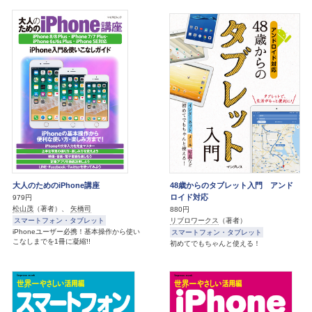
大人のためのiPhone講座
48歳からのタブレット入門 アンド
ロイド対応
979円
松山茂
（著者）、
矢橋司
880円
スマートフォン・タブレット
リブロワークス
（著者）
iPhoneユーザー必携！基本操作から使い
スマートフォン・タブレット
こなしまでを1冊に凝縮!!
初めてでもちゃんと使える！