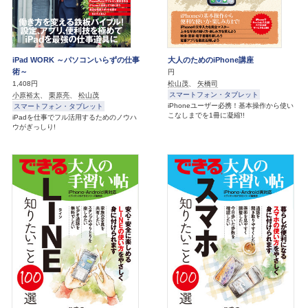
iPad WORK ～パソコンいらずの仕事
大人のためのiPhone講座
術～
円
松山茂
、
矢橋司
1,408円
スマートフォン・タブレット
小原裕太
、
栗原亮
、
松山茂
iPhoneユーザー必携！基本操作から使い
スマートフォン・タブレット
こなしまでを1冊に凝縮!!
iPadを仕事でフル活用するためのノウハ
ウがぎっしり!