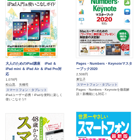
大人のためのiPad講座 iPad ＆
Pages・Numbers・Keynoteマスタ
iPad mini ＆ iPad Air ＆ iPad Pro対
ーブック2020
応
2,508円
東弘子
1,078円
スマートフォン・タブレット
松山茂
、
矢橋司
Pages・Numbers・Keynoteを徹底解
スマートフォン・タブレット
説！新機能にも対応！
iPadユーザー必携！iPadを便利に楽しく
使いこなそう!!