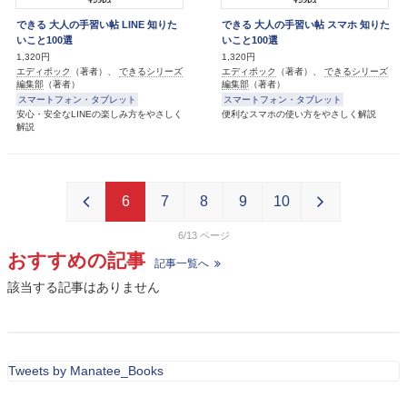
できる 大人の手習い帖 LINE 知りた
できる 大人の手習い帖 スマホ 知りた
いこと100選
いこと100選
1,320円
1,320円
エディポック
（著者）、
できるシリーズ
エディポック
（著者）、
できるシリーズ
編集部
（著者）
編集部
（著者）
スマートフォン・タブレット
スマートフォン・タブレット
安心・安全なLINEの楽しみ方をやさしく
便利なスマホの使い方をやさしく解説
解説
6
7
8
9
10
6/13
おすすめの記事
記事一覧へ
該当する記事はありません
Tweets by Manatee_Books