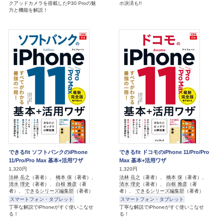
クアッドカメラを搭載したP30 Proの魅
ホ決済も!!
力と機能を解説！
できるfit ソフトバンクのiPhone
できるfit ドコモのiPhone 11/Pro/Pro
11/Pro/Pro Max 基本+活用ワザ
Max 基本+活用ワザ
1,320円
1,320円
法林 岳之
（著者）、
橋本 保
（著者）、
法林 岳之
（著者）、
橋本 保
（著者）、
清水 理史
（著者）、
白根 雅彦
（著
清水 理史
（著者）、
白根 雅彦
（著
者）、
できるシリーズ編集部
（著者）
者）、
できるシリーズ編集部
（著者）
スマートフォン・タブレット
スマートフォン・タブレット
丁寧な解説でiPhoneがすぐ使いこなせ
丁寧な解説でiPhoneがすぐ使いこなせ
る！
る！