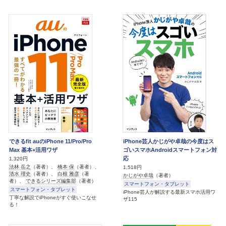
できるfit auのiPhone 11/Pro/Pro
iPhone芸人かじがや卓哉の今度はス
Max 基本+活用ワザ
ゴいスマホAndroidスマートフォン対
応
1,320円
法林 岳之
（著者）、
橋本 保
（著者）、
1,518円
清水 理史
（著者）、
白根 雅彦
（著
かじがや卓哉
（著者）
者）、
できるシリーズ編集部
（著者）
スマートフォン・タブレット
スマートフォン・タブレット
iPhone芸人が解説する最新スマホ活用ワ
丁寧な解説でiPhoneがすぐ使いこなせ
ザ115
る！