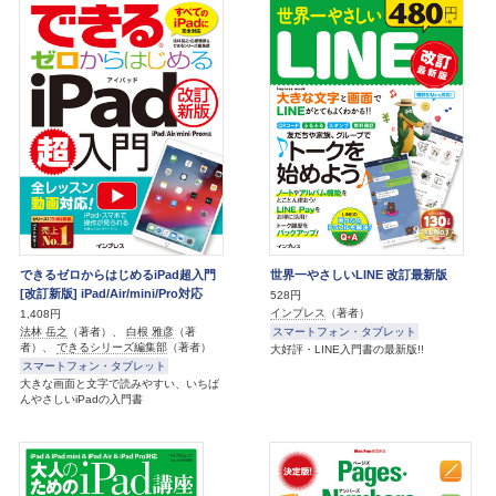
できるゼロからはじめるiPad超入門
世界一やさしいLINE 改訂最新版
[改訂新版] iPad/Air/mini/Pro対応
528円
インプレス
（著者）
1,408円
スマートフォン・タブレット
法林 岳之
（著者）、
白根 雅彦
（著
者）、
できるシリーズ編集部
（著者）
大好評・LINE入門書の最新版!!
スマートフォン・タブレット
大きな画面と文字で読みやすい、いちば
んやさしいiPadの入門書