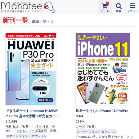
0
新刊一覧
書籍一覧へ
できるポケット docomo HUAWEI
世界一やさしいiPhone 11/Pro/Pro
P30 Pro 基本&活用ワザ完全ガイド
MAX
1,518円
528円
法林 岳之
（著者）、
清水 理史
（著
ゴーズ
（著者）
者）、
できるシリーズ編集部
（著者）
スマートフォン・タブレット
スマートフォン・タブレット
iPhone11の使い方が１冊で分かる！スマ