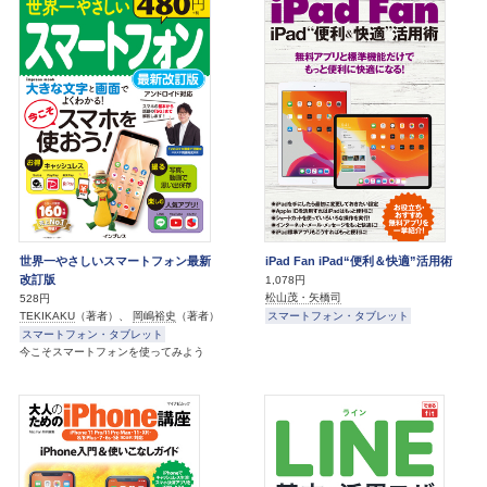
世界一やさしいスマートフォン最新
iPad Fan iPad“便利＆快適”活用術
改訂版
1,078円
松山茂・矢橋司
528円
スマートフォン・タブレット
TEKIKAKU
（著者）、
岡嶋裕史
（著者）
スマートフォン・タブレット
今こそスマートフォンを使ってみよう