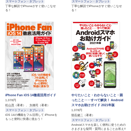
スマートフォン・タブレット
スマートフォン・タブレット
丁寧な解説でiPhoneがすぐ使いこなせ
丁寧な解説でiPhoneがすぐ使いこなせ
る！
る！
iPhone Fan iOS 14徹底活用ガイド
やりたいこと・わからないこと・困
ったこと‥‥すべて解決！ Android
1,078円
スマホお助けガイド 2021年版
松山茂
（著者）、
矢橋司
（著者）
スマートフォン・タブレット
1,078円
iOS 14の機能をフル活用して iPhoneを
朝岳健二
（著者）
もっと便利に快適に使おう！
スマートフォン・タブレット
Androidスマホを楽しく便利に使うための
さまざまな疑問・質問にまるごとお答え!!