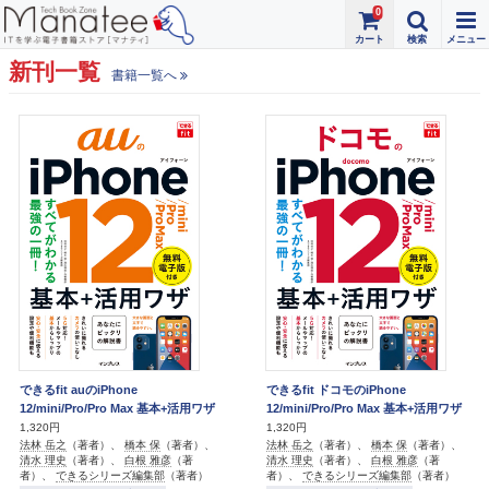
0
新刊一覧
書籍一覧へ
できるfit auのiPhone
できるfit ドコモのiPhone
12/mini/Pro/Pro Max 基本+活用ワザ
12/mini/Pro/Pro Max 基本+活用ワザ
1,320円
1,320円
法林 岳之
（著者）、
橋本 保
（著者）、
法林 岳之
（著者）、
橋本 保
（著者）、
清水 理史
（著者）、
白根 雅彦
（著
清水 理史
（著者）、
白根 雅彦
（著
者）、
できるシリーズ編集部
（著者）
者）、
できるシリーズ編集部
（著者）