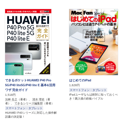
できるポケットHUAWEI P40 Pro
はじめてのiPad
5G/P40 lite5G/P40 lite E 基本&活用
1,628円
ワザ 完全ガイド
スマートフォン・タブレット
iPadユーザならば絶対に知っておくべ
1,518円
き！購入後の鉄板バイブル
法林 岳之
（著者）、
清水 理史
（著
者）、
できるシリーズ編集部
（著者）
スマートフォン・タブレット
HUAWEI P40シリーズに対応した操作解
説書の決定版！