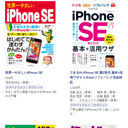
世界一やさしいiPhone SE
できるfit iPhone SE 第2世代 基本+活
用ワザドコモ/au/ソフトバンク完全対
528円
応
TEKIKAKU
（著者）
スマートフォン・タブレット
1,320円
大きい文字と図版で読みやすiPhone SE
法林 岳之
（著者）、
橋本 保
（著者）、
の入門書
清水 理史
（著者）、
白根 雅彦
（著
者）、
できるシリーズ編集部
（著者）
スマートフォン・タブレット
丁寧な解説でiPhoneがすぐ使いこなせ
る！