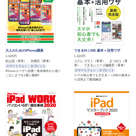
大人のためのiPhone講座
できるfit LINE 基本＋活用ワザ
1,045円
1,320円
松山茂
（著者）、
矢橋司
（著者）
コグレ マサト
（著者）、
まつゆう
（著
者）、
できるシリーズ編集部
（著者）
スマートフォン・タブレット
スマートフォン・タブレット
iPhoneユーザー必携！基本操作から使い
こなしまでを1冊に凝縮!!
スマホ初心者でも大丈夫！ LINEの基本か
ら活用まで徹底解説