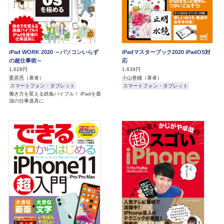
iPad WORK 2020 ～パソコンいらず
iPadマスターブック2020 iPadOS対
の超仕事術～
応
1,628円
1,639円
栗原亮
（著者）
小山香織
（著者）
スマートフォン・タブレット
スマートフォン・タブレット
働き方を変える鉄板バイブル！ iPadを最
強の仕事道具に