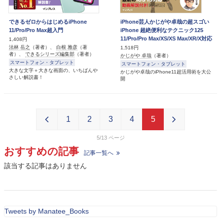
できるゼロからはじめるiPhone
iPhone芸人かじがや卓哉の超スゴい
11/Pro/Pro Max超入門
iPhone 超絶便利なテクニック125
11/Pro/Pro Max/XS/XS Max/XR/X対応
1,408円
法林 岳之
（著者）、
白根 雅彦
（著
1,518円
者）、
できるシリーズ編集部
（著者）
かじがや 卓哉
（著者）
スマートフォン・タブレット
スマートフォン・タブレット
大きな文字＋大きな画面の、いちばんや
かじがや卓哉のiPhone11超活用術を大公
さしい解説書！
開
1
2
3
4
5
5/13
おすすめの記事
記事一覧へ
該当する記事はありません
Tweets by Manatee_Books