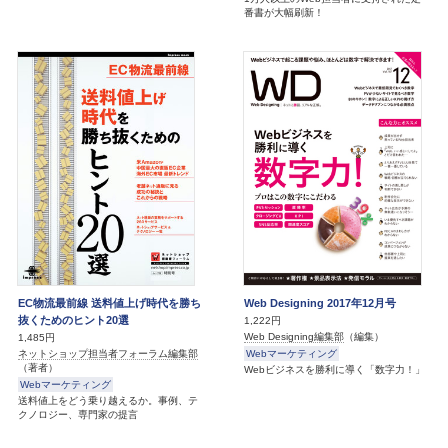
番書が大幅刷新！
EC物流最前線 送料値上げ時代を勝ち
Web Designing 2017年12月号
抜くためのヒント20選
1,222円
Web Designing編集部
（編集）
1,485円
Webマーケティング
ネットショップ担当者フォーラム編集部
（著者）
Webビジネスを勝利に導く「数字力！」
Webマーケティング
送料値上をどう乗り越えるか。事例、テ
クノロジー、専門家の提言