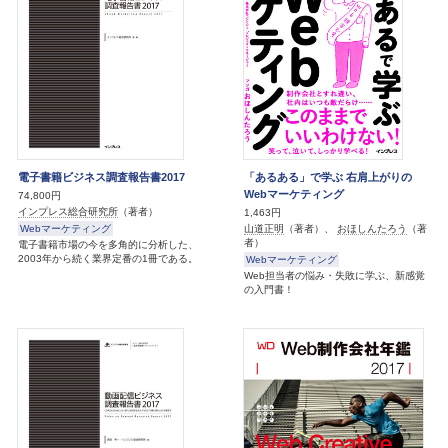
電子書籍ビジネス調査報告書2017
「あるある」で学ぶ 右肩上がりの
Webマーケティング
74,800円
インプレス総合研究所
（著者）
1,463円
Webマーケティング
山道正明
（著者）、
おほしんたろう
（著
者）
電子書籍市場の今を多角的に分析した、
2003年から続く業界定番の1冊である。
Webマーケティング
Web担当者の悩み・失敗に学ぶ、新感覚
の入門書！