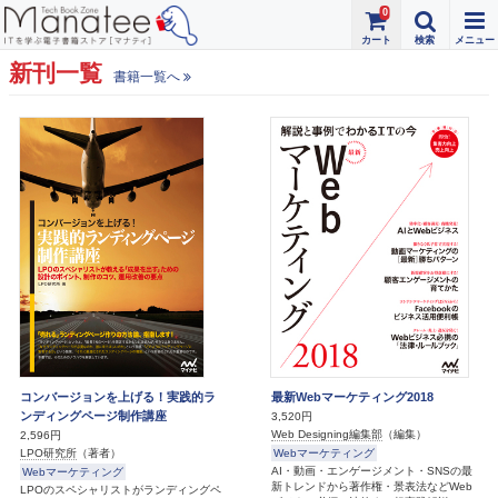
0
新刊一覧
書籍一覧へ
コンバージョンを上げる！実践的ラ
最新Webマーケティング2018
ンディングページ制作講座
3,520円
Web Designing編集部
（編集）
2,596円
Webマーケティング
LPO研究所
（著者）
AI・動画・エンゲージメント・SNSの最
Webマーケティング
新トレンドから著作権・景表法などWeb
LPOのスペシャリストがランディングペ