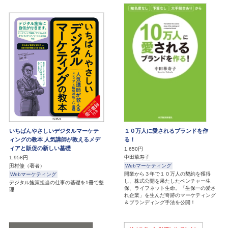
いちばんやさしいデジタルマーケテ
１０万人に愛されるブランドを作
ィングの教本 人気講師が教えるメデ
る！
ィアと販促の新しい基礎
1,650円
中田華寿子
1,958円
Webマーケティング
田村修
（著者）
開業から３年で１０万人の契約を獲得
Webマーケティング
し、株式公開を果たしたベンチャー生
デジタル施策担当の仕事の基礎を1冊で整
保、ライフネット生命。「生保一の愛さ
理
れ企業」を生んだ奇跡のマーケティング
＆ブランディング手法を公開！