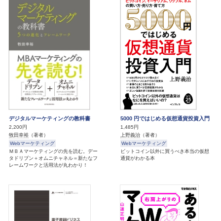
デジタルマーケティングの教科書
5000 円ではじめる仮想通貨投資入門
2,200円
1,485円
牧田幸裕
（著者）
上野義治
（著者）
Webマーケティング
Webマーケティング
ＭＢＡマーケティングの先を読む。デー
ビットコイン以外に買うべき本当の仮想
タドリブン＋オムニチャネル＝新たなフ
通貨がわかる本
レームワークと活用法が丸わかり！