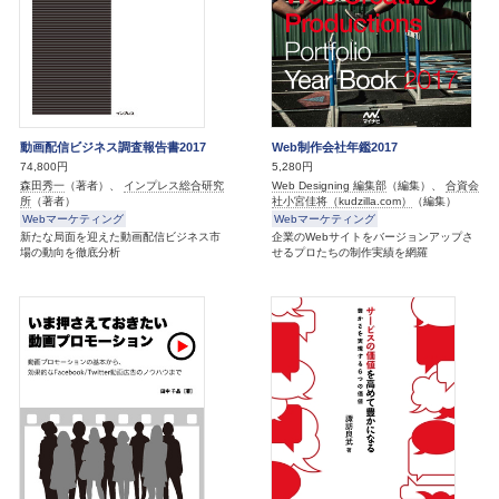
動画配信ビジネス調査報告書2017
Web制作会社年鑑2017
74,800円
5,280円
森田秀一
（著者）、
インプレス総合研究
Web Designing 編集部
（編集）、
合資会
所
（著者）
社小宮佳将（kudzilla.com）
（編集）
Webマーケティング
Webマーケティング
新たな局面を迎えた動画配信ビジネス市
企業のWebサイトをバージョンアップさ
場の動向を徹底分析
せるプロたちの制作実績を網羅