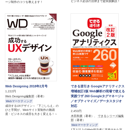
ビジネス必須の法律まで超実践解説！
ージ制作のコツを教えます！
Web Designing 2018年2月号
できる逆引き Googleアナリティクス
増補改訂2版 Web解析の現場で使える
1,222円
実践ワザ 260 Googleタグマネージャ
Web Designing編集部
（著者）
／オプティマイズ／データスタジオ
Webマーケティング
成功するUXデザイン～「下ごしらえ」の
対応
ひと手間が、Webサイト実制作の難易
2,453円
度・ビジネスの成否を大きく変える！～
木田和廣
（著者）、
できるシリーズ編集
部
（著者）
Webマーケティング
1万人以上のWeb担当者に支持された定