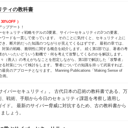
リティの教科書
 30%OFF ）
アップデート！
ーセキュリティ戦略モデルの3要素、サイバーセキュリティの3つの要素、
キーワードを一貫して使っています。 そのことに気付くと、セキュリティ上に
でき、断片的だった知識のつながりが見えてくるはずです。 最初の章では、
、対策の戦略、脆弱性に関する概念を紹介します。 続く第1部では、著者の考
者がいったいどういう動機で・何を考えて攻撃してくるのかを解説します。
方々（善人）の考えがちなことを想定しながら、第1部で解説した「攻撃者」
せる対策について検討をします。 撃者についての知識を持って武装すれば、
アプローチとなります。 Manning Publications「Making Sense of
翻訳企画。
サイバーセキュリティ』。 古代日本の忍術の教科書である、万
術、戦術、手順から今日のセキュリティ課題を考察し適用し
ガイド。 最新のサイバー脅威に対抗するため、古の教科書から
践しましょう。