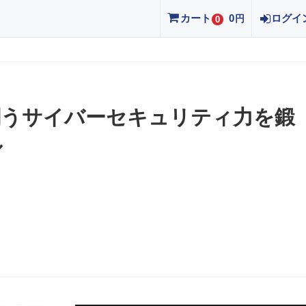
カート
0
ログイ
円
0
闘うサイバーセキュリティ力を鍛
ル