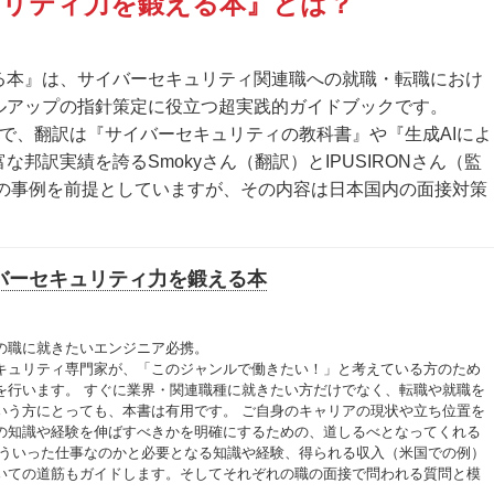
ュリティ力を鍛える本』とは？
る本』は、サイバーセキュリティ関連職への就職・転職におけ
ルアップの指針策定に役立つ超実践的ガイドブックです。
rview』の翻訳書で、翻訳は『サイバーセキュリティの教科書』や『生成AIによ
邦訳実績を誇るSmokyさん（翻訳）とIPUSIRONさん（監
外の事例を前提としていますが、その内容は日本国内の面接対策
バーセキュリティ力を鍛える本
の職に就きたいエンジニア必携。
キュリティ専門家が、「このジャンルで働きたい！」と考えている方のため
を行います。 すぐに業界・関連職種に就きたい方だけでなく、転職や就職を
いう方にとっても、本書は有用です。 ご自身のキャリアの現状や立ち位置を
の知識や経験を伸ばすべきかを明確にするための、道しるべとなってくれる
どういった仕事なのかと必要となる知識や経験、得られる収入（米国での例）
いての道筋もガイドします。そしてそれぞれの職の面接で問われる質問と模