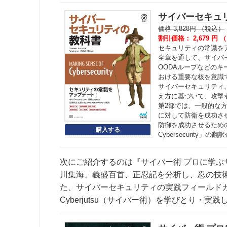
サイバーセキュ
価格 3,828円 （税込）
割引価格： 2,679 円 （
セキュリティの常識を
全章を通して、サイバ
OODAループなどの
おける重要な核を意識
サイバーセキュリティ
え方に基づいて、攻撃
第2部では、一般的な
に対して防衛を成功さ
防御を成功させるための最良の
Cybersecurity」の
次にご紹介するのは『サイバー術 プロに学ぶ
川集海、義盛百首、正忍記を分析し、忍の技
た、サイバーセキュリティの実践フィールド
Cyberjutsu（サイバー術）を学びとり・実