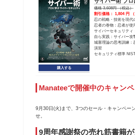
サイバー術 プ
価格 3,608円 （税込）
割引価格： 1,804 円 （
忍の戦略・技術を現代
忍者の巻物：忍者が使
サイバーセキュリティ
自ら実践：サイバー攻
城塞理論の思考訓練：
演習
セキュリティ標準 NIS
Manateeで開催中のキャ
9月30日(火)まで、3つのセール・キャンペ
せ。
9周年感謝祭の売れ筋書籍が