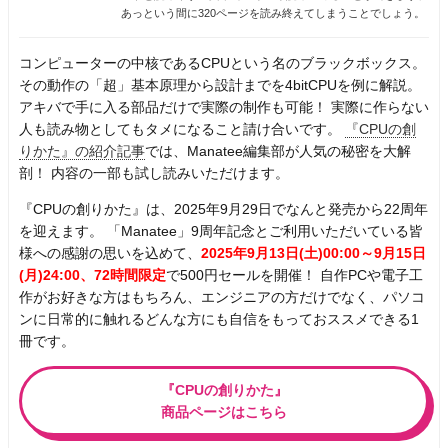
あっという間に320ページを読み終えてしまうことでしょう。
コンピューターの中核であるCPUという名のブラックボックス。
その動作の「超」基本原理から設計までを4bitCPUを例に解説。
アキバで手に入る部品だけで実際の制作も可能！ 実際に作らない
人も読み物としてもタメになること請け合いです。
『CPUの創
りかた』の紹介記事
では、Manatee編集部が人気の秘密を大解
剖！ 内容の一部も試し読みいただけます。
『CPUの創りかた』は、2025年9月29日でなんと発売から22周年
を迎えます。 「Manatee」9周年記念とご利用いただいている皆
様への感謝の思いを込めて、
2025年9月13日(土)00:00～9月15日
(月)24:00、72時間限定
で500円セールを開催！ 自作PCや電子工
作がお好きな方はもちろん、エンジニアの方だけでなく、パソコ
ンに日常的に触れるどんな方にも自信をもっておススメできる1
冊です。
『CPUの創りかた』
商品ページはこちら