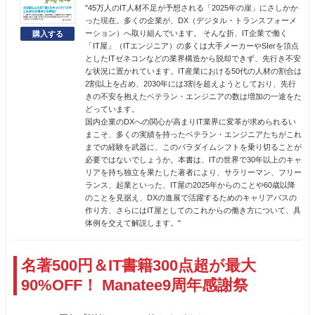
"45万人のIT人材不足が予想される「2025年の崖」にさしかか
った現在。多くの企業が、DX（デジタル・トランスフォーメ
ーション）へ取り組んでいます。 そんな折、IT企業で働く
「IT屋」（ITエンジニア）の多くは大手メーカーやSIerを頂点
としたITゼネコンなどの業界構造から脱却できず、先行き不安
な状況に置かれています。IT産業における50代の人材の割合は
2割以上を占め、2030年には3割を超えようとしており、先行
きの不安を抱えたベテラン・エンジニアの数は増加の一途をた
どっています。
国内企業のDXへの関心が高まりIT業界に変革が求められるい
まこそ、多くの実績を持ったベテラン・エンジニアたちがこれ
までの経験を武器に、このパラダイムシフトを乗り切ることが
必要ではないでしょうか。本書は、ITの世界で30年以上のキャ
リアを持ち独立を果たした著者により、サラリーマン、フリー
ランス、起業といった、IT屋の2025年からのことや60歳以降
のことを見据え、DXの進展で活躍するためのキャリアパスの
作り方、さらにはIT屋としてのこれからの働き方について、具
体例を交えて解説します。"
名著500円＆IT書籍300点超が最大
90%OFF！ Manatee9周年感謝祭