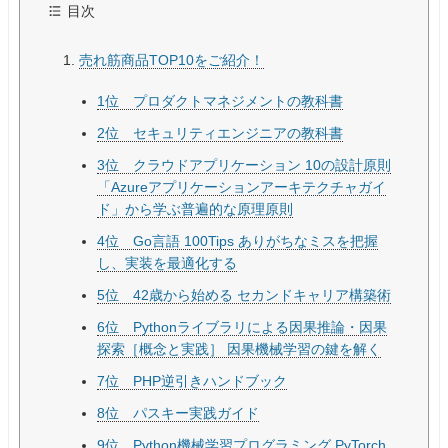
目次
売れ筋商品TOP10をご紹介！
1位 プロダクトマネジメントの教科書
2位 セキュリティエンジニアの教科書
3位 クラウドアプリケーション 10の設計原則
「Azureアプリケーションアーキテクチャガイ
ド」から学ぶ普遍的な原理原則
4位 Go言語 100Tips ありがちなミスを把握
し、実装を最適化する
5位 42歳から始める セカンドキャリア構築術
6位 Pythonライブラリによる因果推論・因果
探索［概念と実践］ 因果機械学習の鍵を解く
7位 PHP逆引きハンドブック
8位 パスキー実践ガイド
9位 Python機械学習プログラミング PyTorch