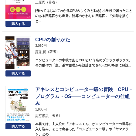
上原周
（著者）
[作ってはじめてわかるCPUのしくみと動き] 小学校で習ったこと
のある回路図から出発。計算のかわりに回路図に「矢印を描く」
と...
CPUの創りかた
3,080円
渡波 郁
（著者）
コンピューターの中核であるCPUという名のブラックボックス。
その動作の「超」基本原理から設計までを4bitCPUを例に解説...
アキレスとコンピューター蟻の冒険 CPU・
プログラム・OS――コンピューターの仕組
み
1,980円
坂本俊之
（著者）
本書では、主人公の「アキレスくん」がコンピューターの世界に
入り込み、そこで出会った「コンピューター蟻」や「ヤマアラ
シ」との...