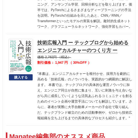
ニング、アンサンブル学習、回帰分析などを取り上げます。後
半では、PyTorchによるさまざまなディープラーニングの手法
を説明。PyTorchの仕組みを示したあと、CNN／RNN／
Transformerといったモデルの実装を解説。敵対的生成ネット
ワーク、グラフニューラルネットワーク、強化学習もカバー。
技術広報入門 ー テックブログから始める
エンジニアカルチャーのつくり方 ー
価格 2,782円 （税込）
割引価格： 1,947 円 （ 30%OFF ）
"本書は、エンジニアカルチャーを根付かせ、採用力を劇的に
高める「技術広報」のノウハウを、実践的かつ網羅的に解説し
ます。 本書では、テックブログの具体的な運営ノウハウに加
え、エンジニア同士が自然に集まり、互いに刺激を与え合いな
がら共に成長していくような活気あふれるコミュニティを創る
ためのイベント企画や運営手法についても解説しています。さ
らに、著者が実際に大手自動車メーカーの子会社で取り組ん
だ、テックブランド確立のための活動事例や、ゼロから技術広
報組織を立ち上げるまでの具体的なプロセスも紹介します。"
Manatee編集部のオススメ商品