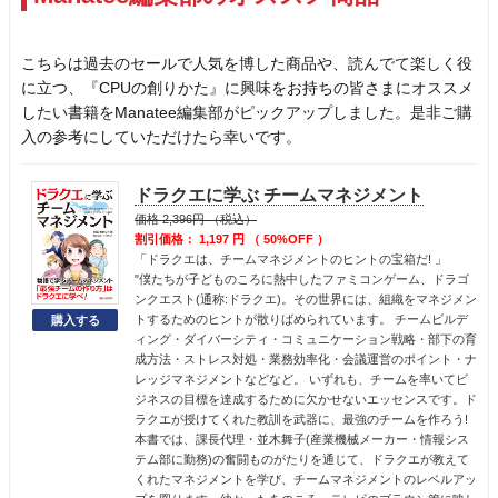
こちらは過去のセールで人気を博した商品や、読んでて楽しく役
に立つ、『CPUの創りかた』に興味をお持ちの皆さまにオススメ
したい書籍をManatee編集部がピックアップしました。是非ご購
入の参考にしていただけたら幸いです。
ドラクエに学ぶ チームマネジメント
価格 2,396円 （税込）
割引価格： 1,197 円 （ 50%OFF ）
「ドラクエは、チームマネジメントのヒントの宝箱だ! 」
"僕たちが子どものころに熱中したファミコンゲーム、ドラゴ
ンクエスト(通称:ドラクエ)。その世界には、組織をマネジメン
トするためのヒントが散りばめられています。 チームビルデ
ィング・ダイバーシティ・コミュニケーション戦略・部下の育
成方法・ストレス対処・業務効率化・会議運営のポイント・ナ
レッジマネジメントなどなど。 いずれも、チームを率いてビ
ジネスの目標を達成するために欠かせないエッセンスです。ド
ラクエが授けてくれた教訓を武器に、最強のチームを作ろう!
本書では、課長代理・並木舞子(産業機械メーカー・情報シス
テム部に勤務)の奮闘ものがたりを通じて、ドラクエが教えて
くれたマネジメントを学び、チームマネジメントのレベルアッ