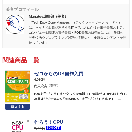
著者プロフィール
Manatee編集部（著者）
『Tech Book Zone Manatee』（テックブックゾーン マナティ）
は、マイナビ出版が運営するITを学ぶ方に向けた電子書籍ストア。
コンピュータ関連の電子書籍・POD書籍の販売をはじめ、注目の
開発技法やプログラミング関連の情報など、多彩なコンテンツを発
信しています。
関連商品一覧
ゼロからのOS自作入門
4,939円
内田公太
（著者）
[OSを手づくりするワクワクを体験！] "知識ゼロ"からはじめて、
本書オリジナルOS「MikanOS」を手づくりする本です。 ...
作ろう！CPU
50%OFF
3,828円