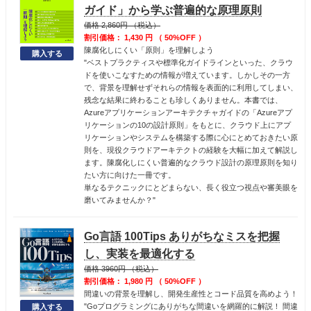
ガイド」から学ぶ普遍的な原理原則
価格 2,860円 （税込）
割引価格： 1,430 円 （ 50%OFF ）
陳腐化しにくい「原則」を理解しよう
"ベストプラクティスや標準化ガイドラインといった、クラウ
ドを使いこなすための情報が増えています。しかしその一方
で、背景を理解せずそれらの情報を表面的に利用してしまい、
残念な結果に終わることも珍しくありません。本書では、
Azureアプリケーションアーキテクチャガイドの「Azureアプ
リケーションの10の設計原則」をもとに、クラウド上にアプ
リケーションやシステムを構築する際に心にとめておきたい原
則を、現役クラウドアーキテクトの経験を大幅に加えて解説し
ます。陳腐化しにくい普遍的なクラウド設計の原理原則を知り
たい方に向けた一冊です。
単なるテクニックにとどまらない、長く役立つ視点や審美眼を
磨いてみませんか？"
Go言語 100Tips ありがちなミスを把握
し、実装を最適化する
価格 3960円 （税込）
割引価格： 1,980 円 （ 50%OFF ）
間違いの背景を理解し、開発生産性とコード品質を高めよう！
"Goプログラミングにありがちな間違いを網羅的に解説！ 間違