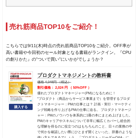
売れ筋商品TOP10をご紹介！
こちらでは9/11(木)時点の売れ筋商品TOP10をご紹介。OFF率が
高い書籍や今回初のセール対象となる書籍がランクイン。『CPU
の創りかた』の"ついで買い"にいかがでしょうか？
プロダクトマネジメントの教科書
価格 4,048円 （税込）
割引価格： 2,024 円 （ 50%OFF ）
優れたプロダクトマネージャー(PM)になるために！
"プロダクト（商品からサービス事業まで）を管理するプロダ
クトマネージャー：PMの仕事とは？ 計画・実行・マーケティ
ング戦略を作り上げるPMの仕事に迫る。 プロダクトマネージ
ャー：PMのノウハウを体系的に1冊の本にまとめ上げました。
PMのキャリアやスキルについて非常に幅広くカバーし総合的
な理解を得るのに役立つのはもちろんのこと、日々の業務の中
で何かを確認したい際にひとまず開くといった、辞書のような
使い方もできるでしょう。「プロダクト・リーダーQ&A」に