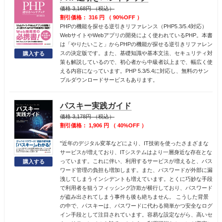
価格 3,168円 （税込）
割引価格： 316 円 （ 90%OFF ）
PHPの機能を探せる逆引きリファレンス（PHP5.3/5.4対応）
WebサイトやWebアプリの開発によく使われているPHP。本書
は「やりたいこと」からPHPの機能が探せる逆引きリファレン
スの決定版です。また、基礎知識や基本文法、セキュリティ対
策も解説しているので、初心者から中級者以上まで、幅広く使
える内容になっています。PHP 5.3/5.4に対応し、無料のサン
プルダウンロードサービスもあります。
パスキー実践ガイド
価格 3,178円 （税込）
割引価格： 1,906 円 （ 40%OFF ）
"近年のデジタル変革などにより、IT技術を使ったさまざまな
サービスが増えており、ITシステムはより一層身近な存在とな
っています。これに伴い、利用するサービスが増えると、パス
ワード管理の負担も増加します。また、パスワードが外部に漏
洩してしまうインシデントも増えています。とくに巧妙な手段
で利用者を狙うフィッシング詐欺が横行しており、パスワード
が盗み出されてしまう事件も後も絶ちません。 こうした背景
の中で、パスキーは、パスワードに代わる簡単かつ安全なログ
イン手段として注目されています。容易な設定ながら、高いセ