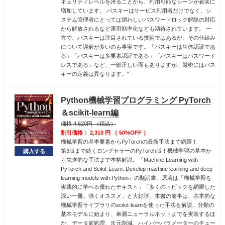
キュリティレベルを誇ることから、利用可能なシーンが着実に
増加しています。 パスキーはサービス利用者だけでなく、シ
ステム管理者にとっては煩わしいパスワードロック解除の対応
から解放されるなど運用効率化なども期待されています。 一
方で、パスキーは注目されている技術ではあるが、その仕組み
について誤解が多いのも事実です。「パスキーは生体認証であ
る」「パスキーは多要素認証である」「パスキーはパスワード
レスである」など、一部正しい面もありますが、厳密にはパス
キーの定義は異なります。"
Python機械学習プログラミング PyTorch
＆scikit-learn編
価格 4,620円 （税込）
割引価格： 2,310 円 （ 50%OFF ）
機械学習の基本要素からPyTorchの最新手法まで網羅！
第3版まで続くロングセラーのPyTorch版！機械学習の基本か
ら先進的な手法まで本格解説。『Machine Learning with
PyTorch and Scikit-Learn: Develop machine learning and deep
learning models with Python』の翻訳書。原著は「機械学習を
実践的に学べる優れたテキスト」「多くのトピックを網羅した
深い一冊。強くオススメ」と大好評。本書の前半は、基本的な
機械学習ライブラリのscikit-learnを使った手法を解説。分類の
基本モデルに始まり、単層ニューラルネットまでを実装するほ
か、データ前処理、次元削減、ハイパーパラメーターのチュー