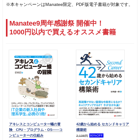
※本キャンペーンはManatee限定、PDF版電子書籍が対象です。
Manatee9周年感謝祭 開催中！
1000円以内で買えるオススメ書籍
アキレスとコンピューター蟻の冒
42歳から始める セカンドキャリア
険 CPU・プログラム・OS――コ
構築術
ンピューターの仕組み
80%OFF
2,138円