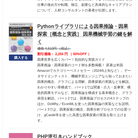
仕事の進め方や転職、独立、副業など具体的なキャリアプラン
について、人材コンサルタントの著者が伝授します。
Pythonライブラリによる因果推論・因果
探索［概念と実践］ 因果機械学習の鍵を解
く
価格 4,510円 （税込）
割引価格： 2,255 円 （ 50%OFF ）
因果世界を広くカバー！包括的な実践ガイド
因果推論・因果探索のコード例を多数掲載！ 原著は米国
Amazonでカテゴリーベストセラー（2024/6上旬など）。デー
タサイエンティスト、機械学習エンジニアなら知っておきたい
因果的概念、グラフによる理解、因果探索の実践などを解説。
わかりやすい章構成で、パート1では関連・介入・反事実、構
造的因果モデルなど、因果推論を構成する基本概念と、グラフ
表現を解説。パート2では、因果推論プロセスの4ステップの
ほか、DoWhy／EconMLを使った因果推論の実装などを説明。
パート3では、因果探索の概念、因果分析プロセスでの位置づ
け、gCastle等を使った高度な因果探索の実装を取り上げま
す。
PHP逆引きハンドブック