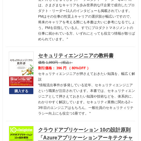
は、さまざまなキャリアを歩み世界的なIT企業で成功したプロ
ダクト・リーダー11人のインタビューも掲載されています。
PMはその仕事の性質上キャリアの選択肢が幅広いですので、
将来のキャリアを考える際にも本書は大いに参考になるでしょ
う。PMを目指している人、すでにプロダクトマネジメントの
仕事に就かれている方、いずれにとっても役立つ情報が散りば
められています。 "
セキュリティエンジニアの教科書
価格 1,980円 （税込）
割引価格： 396 円 （ 80%OFF ）
セキュリティエンジニアが押さえておきたい知識を、幅広く解
説
"情報流出事件が多発している近年、セキュリティエンジニア
という職業が注目されています。本書では、セキュリティエン
ジニアとして押さえておきたい知識や技術などを、体系的に、
わかりやすく解説しています。セキュリティ業務に関わる2～
3年目のエンジニアはもちろん、一般社員のセキュリティリテ
ラシー向上にも役立つ1冊です。 "
クラウドアプリケーション 10の設計原則
「Azureアプリケーションアーキテクチャ