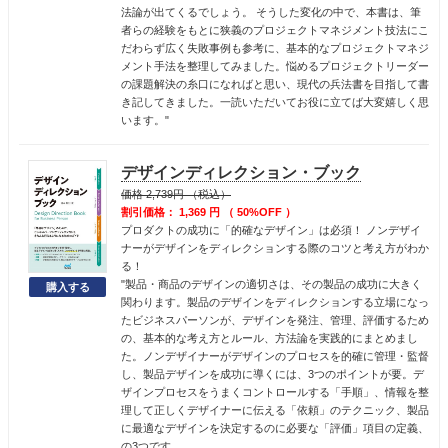
法論が出てくるでしょう。 そうした変化の中で、本書は、筆
者らの経験をもとに狭義のプロジェクトマネジメント技法にこ
だわらず広く失敗事例も参考に、基本的なプロジェクトマネジ
メント手法を整理してみました。悩めるプロジェクトリーダー
の課題解決の糸口になればと思い、現代の兵法書を目指して書
き記してきました。一読いただいてお役に立てば大変嬉しく思
います。"
デザインディレクション・ブック
価格 2,739円 （税込）
割引価格： 1,369 円 （ 50%OFF ）
プロダクトの成功に「的確なデザイン」は必須！ ノンデザイ
ナーがデザインをディレクションする際のコツと考え方がわか
る！
"製品・商品のデザインの適切さは、その製品の成功に大きく
関わります。製品のデザインをディレクションする立場になっ
たビジネスパーソンが、デザインを発注、管理、評価するため
の、基本的な考え方とルール、方法論を実践的にまとめまし
た。ノンデザイナーがデザインのプロセスを的確に管理・監督
し、製品デザインを成功に導くには、3つのポイントが要。デ
ザインプロセスをうまくコントロールする「手順」、情報を整
理して正しくデザイナーに伝える「依頼」のテクニック、製品
に最適なデザインを決定するのに必要な「評価」項目の定義、
の3つです。