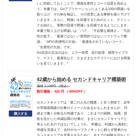
いに対処しておくことで、開発生産性とコード品質を高めよ
う。本書では、Goアプリケーションによくある100の間違いを
取り上げ、その例を検証し、その背景にある事柄を掘り下げて
いきます。さらに、間違いを回避するためのヒント、テクニッ
クを紹介し、実際の現場で間違いを回避できるようにします。
本書で取り上げる間違いは「バグ」「不必要な複雑さ」「可読
性の低下」「最適ではない／慣用的ではないソフトウェア構
成」「APIの利便性の欠如」「最適化されていないコード」
「生産性の欠如」です。
Go言語の文法のほか、エラー管理、並行処理、標準ライブラ
リ、テスト、最適化など、さまざまなカテゴリーにおける間違
いを見ていきます。"
42歳から始める セカンドキャリア構築術
価格 2,138円 （税込）
割引価格： 426 円 （ 80%OFF ）
セカンドキャリアは「第二の人生の職業」と言う意味で、定年
や早期退職後の仕事のイメージがあるかもしれませんが、70
歳まで働く分岐点が45歳であり、これまでの経験、知識、技
術を生かした45歳以降の仕事が、まさにセカンドキャリアと
考えられるのではないでしょうか。 本書は、42歳から真剣に
45歳を見据えて、会社やセーフティネットに頼らず将来のセ
カンドキャリアを充実させるために、今までの経験を活かした