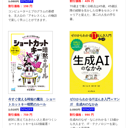
90%OFF
割引価格： 426 円
1,980円
70歳まで働く分岐点は45歳。45歳以
割引価格： 198 円
降の経験を生かした仕事をセカンドキ
コンピューターとプログラムの基礎
ャリアと捉えた、第二の人生の手引
を、主人公の「アキレスくん」の物語
書。
で楽しく学ぶことができます。
今すぐ使える時短の魔法 ショー
ゼロからわかるITほんき入門＋マン
トカットキー暗黙のルール
ガ 生成AIのなかみ
50%OFF
50%OFF
1,518円
1,980円
割引価格： 759 円
割引価格： 990 円
絶対に覚えておきたい人と差がつくシ
生成AIのなぜ・なにがわかる！13歳か
ョートカットキーを112個厳選！
ら大人まで、IT・テクノロジーを楽し