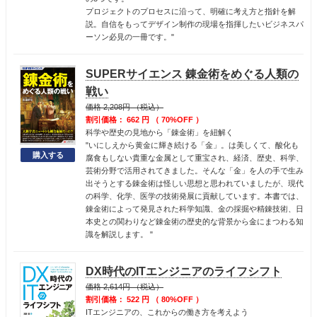
プロジェクトのプロセスに沿って、明確に考え方と指針を解
説。自信をもってデザイン制作の現場を指揮したいビジネスパ
ーソン必見の一冊です。"
SUPERサイエンス 錬金術をめぐる人類の
戦い
価格 2,208円 （税込）
割引価格： 662 円 （ 70%OFF ）
科学や歴史の見地から「錬金術」を紐解く
"いにしえから黄金に輝き続ける「金」。は美しくて、酸化も
腐食もしない貴重な金属として重宝され、経済、歴史、科学、
芸術分野で活用されてきました。そんな「金」を人の手で生み
出そうとする錬金術は怪しい思想と思われていましたが、現代
の科学、化学、医学の技術発展に貢献しています。本書では、
錬金術によって発見された科学知識、金の採掘や精錬技術、日
本史との関わりなど錬金術の歴史的な背景から金にまつわる知
識を解説します。 "
DX時代のITエンジニアのライフシフト
価格 2,614円 （税込）
割引価格： 522 円 （ 80%OFF ）
ITエンジニアの、これからの働き方を考えよう