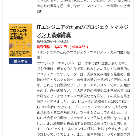
プを図ります。幼かったあのころ、テレビのブラウン管に映し
出された世界を思い出しながら、マネジメントの冒険にいざ出
発!"
ITエンジニアのためのプロジェクトマネジ
メント基礎講座
価格 2,297円 （税込）
割引価格： 1,377 円 （ 40%OFF ）
ITエンジニアのためのプロジェクトマネジメントの入門書が登
場！
"プロジェクトマネジメントは、非常に古い歴史があります。
罠を仕掛け、獲物をみんなで追い込みしとめるなどは典型的な
プロジェクトです。リーダーは、天候を読み地形を見極め、獲
物の特性とリスクを調べ、自分達の勢力を把握して行動に出ま
す。これこそ典型的なプロジェクトマネジメントです。人類は
その後、砦や古墳など、巨大建造物の構築や二十世紀のアポロ
計画などビッグサイエンスの実現などを経て、その技法を磨き
発達させてきました。 コンピュータが急成長した1960年代か
ら1980年代にかけては、プロジェクトマネジメント技法が修
正されると共に体系化され、ツールも普及してきました。 さ
らに社会学や心理学、マーケティング手法も必要になってきま
した。また経験則も再認識する必要に迫られていると思いま
す。 プロジェクトマネジメントの手法・技法は今後も少しず
つ変わっていくでしょう。また、業界事情によっても独自の方