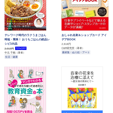
テレワーク時代のラクうまごはん
おしゃれ名刺＆ショップカード アイ
時短・簡単！ おうちごはんの絶品レ
デアBOOK
シピ105品
2,618円
C&R研究所
（著者）
70%OFF
2,013円
素材集・ぬり絵・アート
中元 千鶴
（著者）
生活・健康