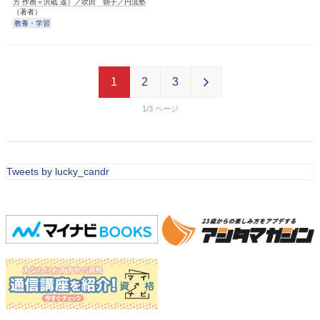
カ 作画＝沢砥 遥）／吹田 朝子／円流塾
（著者）
教養・学習
1
2
3
1/3
Tweets by lucky_candr