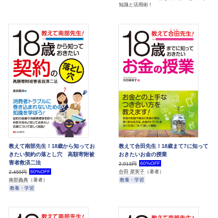
知識と活用術！
教えて南部先生！18歳から知ってお
教えて合田先生！18歳まて?に知って
きたい契約の落とし穴 高額寄附被
おきたいお金の授業
害者救済二法
60%OFF
2,013円
60%OFF
合田 菜実子
（著者）
2,455円
教養・学習
南部義典
（著者）
教養・学習