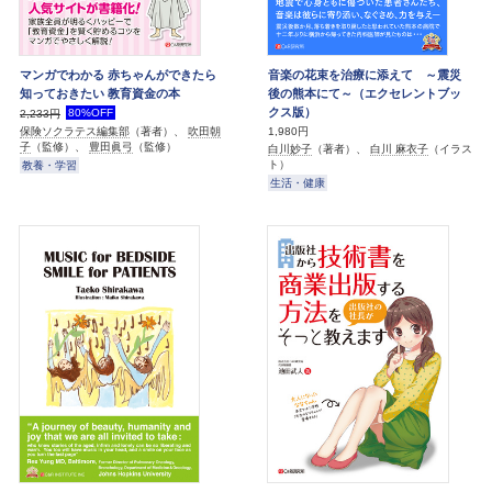
マンガでわかる 赤ちゃんができたら
音楽の花束を治療に添えて ～震災
知っておきたい 教育資金の本
後の熊本にて～（エクセレントブッ
クス版）
80%OFF
2,233円
1,980円
保険ソクラテス編集部
（著者）、
吹田朝
子
（監修）、
豊田眞弓
（監修）
白川妙子
（著者）、
白川 麻衣子
（イラス
ト）
教養・学習
生活・健康