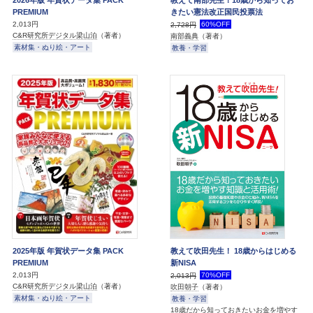
PREMIUM
きたい憲法改正国民投票法
2,013円
60%OFF
2,728円
C&R研究所デジタル梁山泊
（著者）
南部義典
（著者）
素材集・ぬり絵・アート
教養・学習
2025年版 年賀状データ集 PACK
教えて吹田先生！ 18歳からはじめる
PREMIUM
新NISA
2,013円
70%OFF
2,013円
C&R研究所デジタル梁山泊
（著者）
吹田朝子
（著者）
素材集・ぬり絵・アート
教養・学習
18歳だから知っておきたいお金を増やす