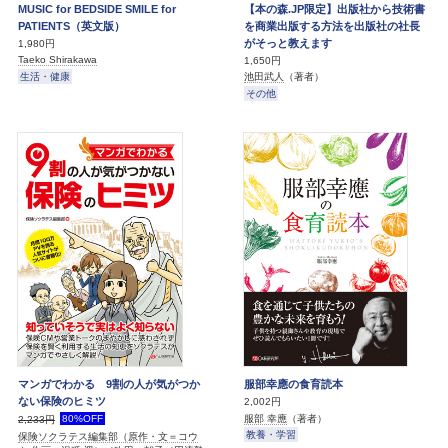
MUSIC for BEDSIDE SMILE for
【本の森.JP限定】出版社から技術書
PATIENTS（英文版）
を商業出版する方法を出版社の社長
がそっと教えます
1,980円
Taeko Shirakawa
1,650円
生活・健康
池田武人
（著者）
その他
マンガでわかる 9割の人が気がつか
服部幸應の食育読本
ない保険のヒミツ
2,002円
服部 幸應
（著者）
80%OFF
2,233円
教養・学習
保険ソクラテス編集部（原作・文＝コウ