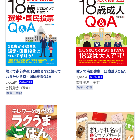
教えて南部先生！18歳までに知って
教えて南部先生！18歳成人Q&A
おきたい選挙・国民投票Q&A
60%OFF
2,002円
60%OFF
南部 義典
（著者）
2,002円
教養・学習
南部 義典
（著者）
教養・学習