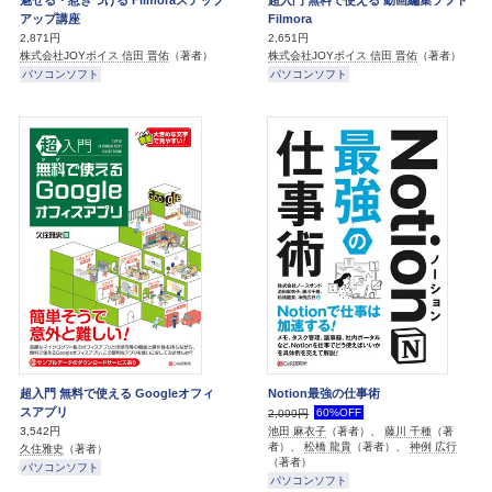
アップ講座
Filmora
2,871円
2,651円
株式会社JOYボイス 信田 晋佑
（著者）
株式会社JOYボイス 信田 晋佑
（著者）
パソコンソフト
パソコンソフト
超入門 無料で使える Googleオフィ
Notion最強の仕事術
スアプリ
60%OFF
2,099円
3,542円
池田 麻衣子
（著者）、
藤川 千種
（著
者）、
松橋 龍貴
（著者）、
神例 広行
久住雅史
（著者）
（著者）
パソコンソフト
パソコンソフト