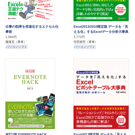
仕事の効率を倍速化するエクセル仕
Excel2013/2010限定版 データを「見
事術
える化」するExcelデータ分析大事典
1,584円
2,772円
篠塚充
（著者）
寺田裕司
（著者）
パソコンソフト
パソコンソフト
改訂2版 EVERNOTE HACK
Excel2013限定版 データを「見える