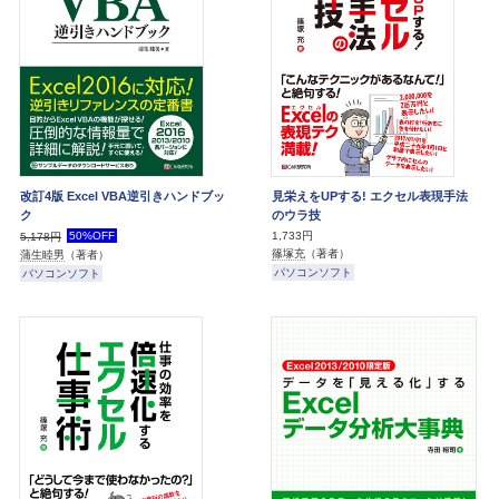
改訂4版 Excel VBA逆引きハンドブッ
見栄えをUPする! エクセル表現手法
ク
のウラ技
50%OFF
1,733円
5,178円
篠塚充
（著者）
蒲生睦男
（著者）
パソコンソフト
パソコンソフト