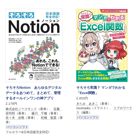
そろそろNotion あらゆるデジタル
そろそろ常識？ マンガでわかる
データをあつめて、まとめて、管理
「Excel関数」
するオールインワンの神アプリ
2,453円
きたみ あきこ
（著者）、
2,178円
morimaiko
（イラスト）、
リブロワーク
株式会社ノースサンド
（著者）、
近藤
ス
（編集）
容司郎
（著者）、
藤川 千種
（著者）、
パソコンソフト
佐々木 歩惟
（著者）、
松橋 龍貴
（著
者）
パソコンソフト
フルカラー&日本語版完全対応!