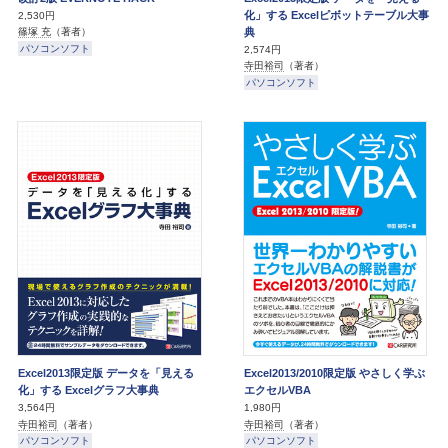
化」する Excelピボットテーブル大事
2,530円
典
篠塚 充
（著者）
パソコンソフト
2,574円
寺田裕司
（著者）
パソコンソフト
Excel2013限定版 データを「見える
Excel2013/2010限定版 やさしく学ぶ
化」する Excelグラフ大事典
エクセルVBA
3,564円
1,980円
寺田裕司
（著者）
寺田裕司
（著者）
パソコンソフト
パソコンソフト