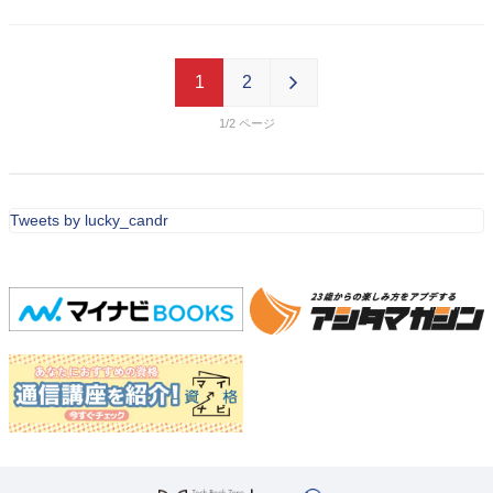
1
2
1/2
Tweets by lucky_candr