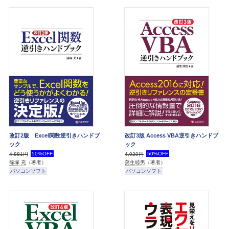
改訂2版 Excel関数逆引きハンドブ
改訂3版 Access VBA逆引きハンドブ
ック
ック
50%OFF
50%OFF
4,881円
4,920円
篠塚 充
（著者）
蒲生睦男
（著者）
パソコンソフト
パソコンソフト